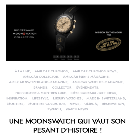
À LA UNE
AMILCAR CHRONOS
AMILCAR CHRONOS NEWS
AMILCAR COLLECTOR
AMILCAR MEN'S MAGAZINE
AMILCAR SWITZERLAND MAGAZINE
AMILCAR WATCHES MAGAZINE
BRANDS
COLLECTOR
ÉVÉNEMENTS
HORLOGERIE & MONTRES LUXE
IDÉES CADEAUX - GIFT IDEAS
INSPIRATION
LIFESTYLE
LUXURY WATCHES
MADE IN SWITZERLAND
MONTRES
MONTRES COLLECTOR
NEWS
OMEGA
RÉSERVATION
SWATCH
WATCH NEWS
UNE MOONSWATCH QUI VAUT SON
PESANT D’HISTOIRE !