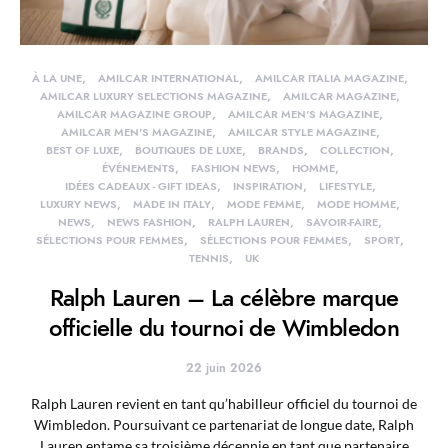
À LA UNE
AMILCAR INTERNATIONAL
AMILCAR ITALIA MAGAZINE
AMILCAR LUXURY SELECTIONS MAGAZINE
AMILCAR MAGAZINE
AMILCAR MAGAZINE GROUP
AMILCAR MEN'S MAGAZINE
AMILCAR MEN'S MAGAZINE
AMILCAR STYLE MAGAZINE
BEST OF LUXE
BOUTIQUES DE LUXE
BRANDS
COLLECTION
ÉVÉNEMENTS
FASHION NEWS
HOMME
IDÉES CADEAUX - GIFT IDEAS
INSPIRATION
LIFESTYLE
LUXURY NEWS
MADE IN ITALY
MODE FEMME
MODE HOMME
NEWS
NEWS FASHION
RALPH LAUREN
SAVOIR-FAIRE
SÉLECTIONS POUR FEMMES
SÉLECTIONS POUR FEMMES
SPORT
TENNIS
UK
Ralph Lauren – La célèbre marque
officielle du tournoi de Wimbledon
22 juin 2026
Ralph Lauren revient en tant qu’habilleur officiel du tournoi de
Wimbledon. Poursuivant ce partenariat de longue date, Ralph
Lauren entame sa troisième décennie en tant que partenaire