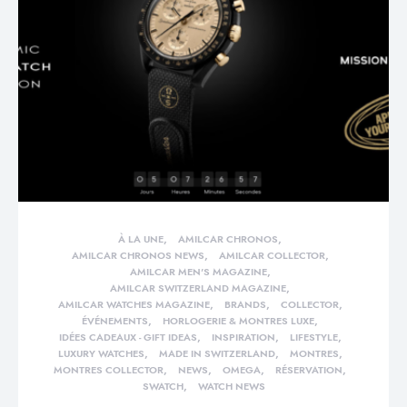
À LA UNE
AMILCAR CHRONOS
AMILCAR CHRONOS NEWS
AMILCAR COLLECTOR
AMILCAR MEN'S MAGAZINE
AMILCAR SWITZERLAND MAGAZINE
AMILCAR WATCHES MAGAZINE
BRANDS
COLLECTOR
ÉVÉNEMENTS
HORLOGERIE & MONTRES LUXE
IDÉES CADEAUX - GIFT IDEAS
INSPIRATION
LIFESTYLE
LUXURY WATCHES
MADE IN SWITZERLAND
MONTRES
MONTRES COLLECTOR
NEWS
OMEGA
RÉSERVATION
SWATCH
WATCH NEWS