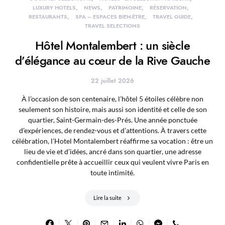
LUXURY HOTELS
NEWS
PATRIMOINE
RÉSERVATION
RESTAURANTS
SPA – ESPACES BIEN-ÊTRE
TRAVEL GUIDE
TRAVEL SELECTIONS
Hôtel Montalembert : un siècle
d’élégance au cœur de la Rive Gauche
22 juillet 2026
À l’occasion de son centenaire, l’hôtel 5 étoiles célèbre non
seulement son histoire, mais aussi son identité et celle de son
quartier, Saint-Germain-des-Prés. Une année ponctuée
d’expériences, de rendez-vous et d’attentions. À travers cette
célébration, l’Hotel Montalembert réaffirme sa vocation : être un
lieu de vie et d’idées, ancré dans son quartier, une adresse
confidentielle prête à accueillir ceux qui veulent vivre Paris en
toute intimité.
Lire la suite