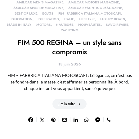
AMILCAR MEN'S MAGAZINE
AMILCAR MOTORS MAGAZINE
AMILCAR SEASIDE MAGAZINE
AMILCAR YACHTING MAGAZINE
BEST OF LUXE
BOATS
FIM - FABBRICA ITALIANA MOTOSCAFI
INNOVATION
INSPIRATION
ITALIE
LIFESTYLE
LUXURY BOATS
MADE IN ITALY
MOTORS
NAUTISME
NOUVEAUTÉS
SAVOIR-FAIRE
YACHTING
FIM 500 REGINA – un style sans
compromis
13 juin 2026
FIM – FABBRICA ITALIANA MOTOSCAFI : L’élégance, ce n’est pas
se fondre dans la masse, c’est affirmer sa personnalité. À bord,
chaque instant vous appartient, sans équivoque.
Lire la suite