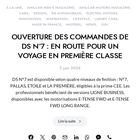
À LA UNE
AMILCAR MEN'S MAGAZINE
AMILCAR MOTORS MAGAZINE
CARS
DESIGN
DS AUTOMOBILES
ELECTRIC MOTORS
INNOVATION
INSPIRATION
LIFESTYLE
LUXURY CARS
MADE IN FRANCE
MOTORS
NEWS
SUV
OUVERTURE DES COMMANDES DE
DS N°7 : EN ROUTE POUR UN
VOYAGE EN PREMIÈRE CLASSE
2 juin 2026
DS N°7 est disponible selon quatre niveaux de finition : N°7,
PALLAS, ÉTOILE et LA PREMIÈRE, éligibles à la prime CEE. Les
professionnels bénéficient de versions LIGNE BUSINESS,
disponibles avec les motorisations E-TENSE FWD et E-TENSE
FWD LONG RANGE.
Lire la suite