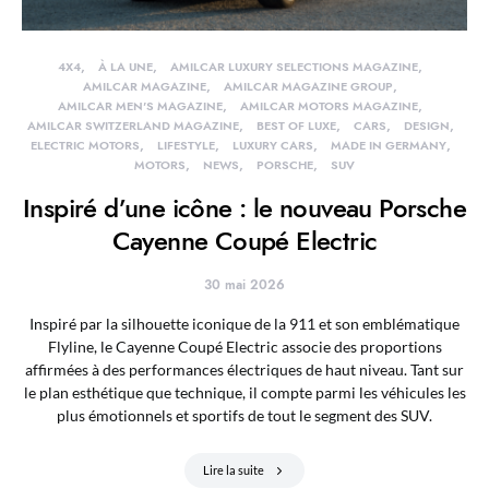
4X4
À LA UNE
AMILCAR LUXURY SELECTIONS MAGAZINE
AMILCAR MAGAZINE
AMILCAR MAGAZINE GROUP
AMILCAR MEN'S MAGAZINE
AMILCAR MOTORS MAGAZINE
AMILCAR SWITZERLAND MAGAZINE
BEST OF LUXE
CARS
DESIGN
ELECTRIC MOTORS
LIFESTYLE
LUXURY CARS
MADE IN GERMANY
MOTORS
NEWS
PORSCHE
SUV
Inspiré d’une icône : le nouveau Porsche
Cayenne Coupé Electric
30 mai 2026
Inspiré par la silhouette iconique de la 911 et son emblématique
Flyline, le Cayenne Coupé Electric associe des proportions
affirmées à des performances électriques de haut niveau. Tant sur
le plan esthétique que technique, il compte parmi les véhicules les
plus émotionnels et sportifs de tout le segment des SUV.
Lire la suite