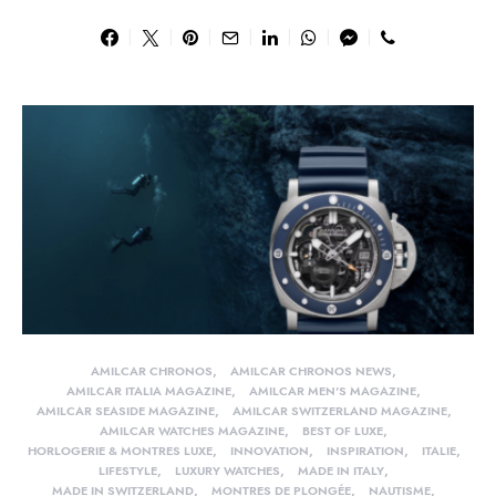
AMILCAR CHRONOS
AMILCAR CHRONOS NEWS
AMILCAR ITALIA MAGAZINE
AMILCAR MEN'S MAGAZINE
AMILCAR SEASIDE MAGAZINE
AMILCAR SWITZERLAND MAGAZINE
AMILCAR WATCHES MAGAZINE
BEST OF LUXE
HORLOGERIE & MONTRES LUXE
INNOVATION
INSPIRATION
ITALIE
LIFESTYLE
LUXURY WATCHES
MADE IN ITALY
MADE IN SWITZERLAND
MONTRES DE PLONGÉE
NAUTISME