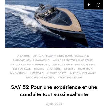
À LA UNE
AMILCAR LUXURY SELECTIONS MAGAZINE
AMILCAR MEN'S MAGAZINE
AMILCAR MOTORS MAGAZINE
AMILCAR SEASIDE MAGAZINE
AMILCAR YACHTING MAGAZINE
BEST OF LUXE
BOATS
CROISIÈRE
DESIGN
HIGH TECH
INNOVATION
LIFESTYLE
LUXURY BOATS
MADE IN GERMANY
SAY CARBON YACHTS
YACHTING DE LUXE
SAY 52 Pour une expérience et une
conduite tout aussi exaltante
3 juin 2026