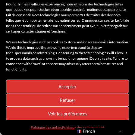
Pour offrir les meilleures expériences, nous utilisons des technologies telles
que les cookies pour stocker et/ou accéder aux informations des appareils. Le
fait de consentir à ces technologies nous permettra de traiter des données
telles que le comportement de navigation ou les ID uniques sur ce site. Le fait de
ne pas consentir ou de retirer son consentement peut avoir un effet négatif sur
certaines caractéristiques et fonctions.
We use technologies such as cookies to store and/or access device information.
We do this to improve the browsing experience and to display
(non-)personalized advertising. Consenting to these technologies will allow us
to process data such as browsing behavior or unique IDs on this site. Failure to
consent or withdrawal of consent may adversely affect certain features and
functionality.
Accepter
4X4
À LA UNE
AMILCAR ASIA MAGAZINE
AMILCAR MEN'S MAGAZINE
AMILCAR MOTORS MAGAZINE
BYD
Refuser
CARS
ELECTRIC MOTORS
HIGH TECH
HYBRID MOTOR
INNOVATION
LIFESTYLE
MADE IN CHINA
MOTORS
NEWS
SÉLECTIONS 4X4
Voir les préférences
Libérez la puissance du BYD SHARK 6
Politique de cookies
Politique de confidentialité
Super Hybrid
French