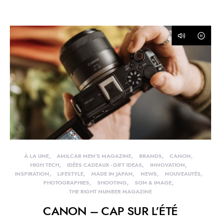
À LA UNE
AMILCAR MEN'S MAGAZINE
BRANDS
CANON
HIGH TECH
IDÉES CADEAUX - GIFT IDEAS
INNOVATION
INSPIRATION
LIFESTYLE
MADE IN JAPAN
NEWS
NOUVEAUTÉS
PHOTOGRAPHIES
SHOOTING
SON & IMAGE
THE RIGHT NUMBER MAGAZINE
CANON – CAP SUR L’ÉTÉ