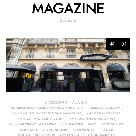
MAGAZINE
252 posts
À DÉCOUVRIR
À LA UNE
ADDRESS BOOK AMILCAR MAGAZINE GROUP
AMILCAR GOURMET
AMILCAR LUXURY SELECTIONS MAGAZINE
AMILCAR MAGAZINE
AMILCAR MAGAZINE GROUP
AMILCAR MEN'S MAGAZINE
AMILCAR TRAVEL MAGAZINE
B SIGNATURE
BARS
BEST OF LUXE
COCKTAILS
CONCIERGERIE
ÉVÉNEMENTS
FRANCE
GOURMET SELECTIONS
HÔTELS - LA SÉLECTION AMILCAR