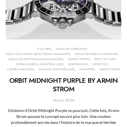
À LA UNE
AMILCAR CHRONOS
AMILCAR LUXURY SELECTIONS MAGAZINE
AMILCAR MEN'S MAGAZINE
AMILCAR SWITZERLAND MAGAZINE
ARMIN STROM
BEST OF LUXE
HORLOGERIE & MONTRES LUXE
INSPIRATION
LIFESTYLE
LUXURY WATCHES
MADE IN SWITZERLAND
MONTRES
WATCH NEWS
ORBIT MIDNIGHT PURPLE BY ARMIN
STROM
26 juin 2026
L’histoire d’Orbit Midnight Purple se poursuit. Cette fois, Armin
Strom pousse le concept encore plus loin. Une couleur
profondément ancrée dans l’histoire de la marque et héritée