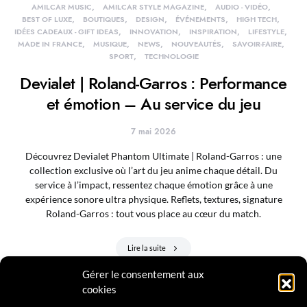
AMILCAR MUSIC
AMILCAR STYLE MAGAZINE
AUDIO - VIDÉO
BEST OF LUXE
BOUTIQUES
DESIGN
ÉVÉNEMENTS
HIGH TECH
IDÉES CADEAUX - GIFT IDEAS
INNOVATION
INSPIRATION
LIFESTYLE
MADE IN FRANCE
MUSIQUE
NEWS
NOUVEAUTÉS
SAVOIR-FAIRE
SPORT
TECHNOLOGIE
Devialet | Roland-Garros : Performance
et émotion – Au service du jeu
7 mai 2026
Découvrez Devialet Phantom Ultimate | Roland-Garros : une
collection exclusive où l’art du jeu anime chaque détail. Du
service à l’impact, ressentez chaque émotion grâce à une
expérience sonore ultra physique. Reflets, textures, signature
Roland-Garros : tout vous place au cœur du match.
Lire la suite
Gérer le consentement aux
cookies