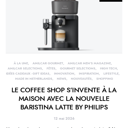
À LA UNE
AMILCAR GOURMET
AMILCAR MEN'S MAGAZINE
AMILCAR SELECTIONS
FÊTES
GOURMET SELECTIONS
HIGH TECH
IDÉES CADEAUX - GIFT IDEAS
INNOVATION
INSPIRATION
LIFESTYLE
MADE IN NETHERLANDS
NEWS
NOUVEAUTÉS
SHOPPING
LE COFFEE SHOP S’INVENTE À LA
MAISON AVEC LA NOUVELLE
BARISTINA LATTE BY PHILIPS
12 mai 2026