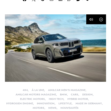
4X4
À LA UNE
AMILCAR MEN'S MAGAZINE
AMILCAR MOTORS MAGAZINE
BMW
CARS
DESIGN
ELECTRIC MOTORS
HIGH TECH
HYBRID MOTOR
HYDROGEN ENGINE
INNOVATION
LIFESTYLE
MADE IN GERMANY
MOTORS
NEWS
NOUVEAUTÉS