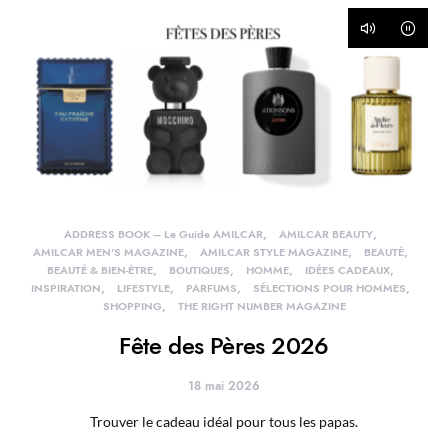
ADDRESS BOOK – Le Guide AMILCAR
AMILCAR BEAUTY
AMILCAR MEN'S MAGAZINE
AMILCAR STYLE MAGAZINE
BEAUTÉ
BEAUTÉ & BIEN-ÊTRE
BOUTIQUES
HOMME
IDÉES CADEAUX
INSPIRATION
LIFESTYLE
PARFUMS
SÉLECTIONS POUR HOMMES
SHOPPING
THE RIGHT NUMBER MAGAZINE
Fête des Pères 2026
18 mai 2026
Trouver le cadeau idéal pour tous les papas.