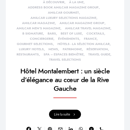
À DÉCOUVRIR
À LA UNE
ADDRESS BOOK AMILCAR MAGAZINE GROUP
AMILCAR GOURMET
AMILCAR LUXURY SELECTIONS MAGAZINE
AMILCAR MAGAZINE
AMILCAR MAGAZINE GROUP
AMILCAR MEN'S MAGAZINE
AMILCAR TRAVEL MAGAZINE
B SIGNATURE
BARS
BEST OF LUXE
COCKTAILS
CONCIERGERIE
ÉVÉNEMENTS
FRANCE
GOURMET SELECTIONS
HÔTELS - LA SÉLECTION AMILCAR
LUXURY HOTELS
NEWS
PATRIMOINE
RÉSERVATION
RESTAURANTS
SPA – ESPACES BIEN-ÊTRE
TRAVEL GUIDE
TRAVEL SELECTIONS
Hôtel Montalembert : un siècle
d’élégance au cœur de la Rive
Gauche
Lire la suite