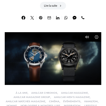
Lire la suite
À LA UNE
AMILCAR CHRONOS
AMILCAR MAGAZINE
AMILCAR MAGAZINE GROUP
AMILCAR MEN'S MAGAZINE
AMILCAR WATCHES MAGAZINE
CINÉMA
ÉVÉNEMENTS
HAMILTON
HOMME
HORLOGERIE & MONTRES LUXE
INSPIRATION
LIFESTYLE