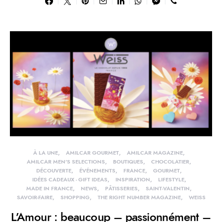
À LA UNE
AMILCAR GOURMET
AMILCAR MAGAZINE
AMILCAR MEN'S SELECTIONS
BOUTIQUES
CHOCOLATIER
DÉCOUVERTE
ÉVÉNEMENTS
FRANCE
GOURMET
IDÉES CADEAUX - GIFT IDEAS
INSPIRATION
LIFESTYLE
MADE IN FRANCE
NEWS
PÂTISSERIES
SAINT-VALENTIN
SAVOIR-FAIRE
SHOPPING
THE RIGHT NUMBER MAGAZINE
WEISS
L’Amour : beaucoup – passionnément –