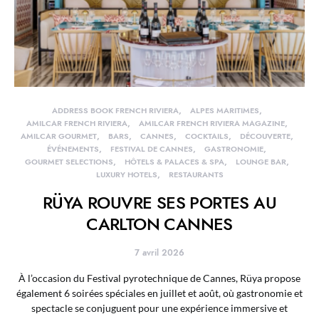
ADDRESS BOOK FRENCH RIVIERA
ALPES MARITIMES
AMILCAR FRENCH RIVIERA
AMILCAR FRENCH RIVIERA MAGAZINE
AMILCAR GOURMET
BARS
CANNES
COCKTAILS
DÉCOUVERTE
ÉVÉNEMENTS
FESTIVAL DE CANNES
GASTRONOMIE
GOURMET SELECTIONS
HÔTELS & PALACES & SPA
LOUNGE BAR
LUXURY HOTELS
RESTAURANTS
RÜYA ROUVRE SES PORTES AU
CARLTON CANNES
7 avril 2026
À l’occasion du Festival pyrotechnique de Cannes, Rüya propose
également 6 soirées spéciales en juillet et août, où gastronomie et
spectacle se conjuguent pour une expérience immersive et