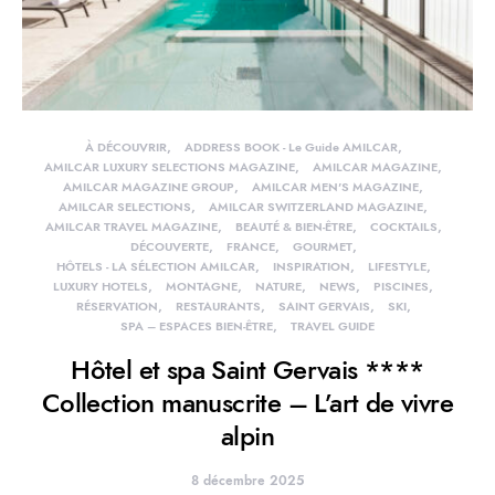
À DÉCOUVRIR
ADDRESS BOOK - Le Guide AMILCAR
AMILCAR LUXURY SELECTIONS MAGAZINE
AMILCAR MAGAZINE
AMILCAR MAGAZINE GROUP
AMILCAR MEN'S MAGAZINE
AMILCAR SELECTIONS
AMILCAR SWITZERLAND MAGAZINE
AMILCAR TRAVEL MAGAZINE
BEAUTÉ & BIEN-ÊTRE
COCKTAILS
DÉCOUVERTE
FRANCE
GOURMET
HÔTELS - LA SÉLECTION AMILCAR
INSPIRATION
LIFESTYLE
LUXURY HOTELS
MONTAGNE
NATURE
NEWS
PISCINES
RÉSERVATION
RESTAURANTS
SAINT GERVAIS
SKI
SPA – ESPACES BIEN-ÊTRE
TRAVEL GUIDE
Hôtel et spa Saint Gervais ****
Collection manuscrite – L’art de vivre
alpin
8 décembre 2025