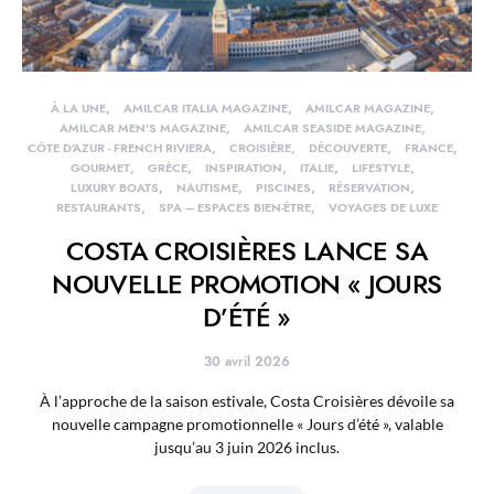
À LA UNE
AMILCAR ITALIA MAGAZINE
AMILCAR MAGAZINE
AMILCAR MEN'S MAGAZINE
AMILCAR SEASIDE MAGAZINE
CÔTE D'AZUR - FRENCH RIVIERA
CROISIÈRE
DÉCOUVERTE
FRANCE
GOURMET
GRÈCE
INSPIRATION
ITALIE
LIFESTYLE
LUXURY BOATS
NAUTISME
PISCINES
RÉSERVATION
RESTAURANTS
SPA – ESPACES BIEN-ÊTRE
VOYAGES DE LUXE
COSTA CROISIÈRES LANCE SA
NOUVELLE PROMOTION « JOURS
D’ÉTÉ »
30 avril 2026
À l’approche de la saison estivale, Costa Croisières dévoile sa
nouvelle campagne promotionnelle « Jours d’été », valable
jusqu’au 3 juin 2026 inclus.