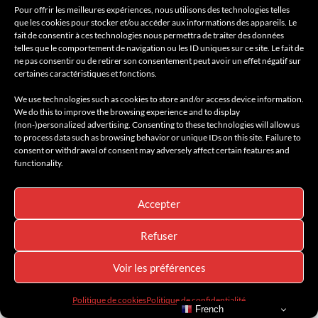
Pour offrir les meilleures expériences, nous utilisons des technologies telles
que les cookies pour stocker et/ou accéder aux informations des appareils. Le
fait de consentir à ces technologies nous permettra de traiter des données
telles que le comportement de navigation ou les ID uniques sur ce site. Le fait de
ne pas consentir ou de retirer son consentement peut avoir un effet négatif sur
certaines caractéristiques et fonctions.
We use technologies such as cookies to store and/or access device information.
We do this to improve the browsing experience and to display
(non-)personalized advertising. Consenting to these technologies will allow us
to process data such as browsing behavior or unique IDs on this site. Failure to
consent or withdrawal of consent may adversely affect certain features and
functionality.
Accepter
À LA UNE
AMILCAR INTERNATIONAL
AMILCAR LUXURY SELECTIONS MAGAZINE
AMILCAR MAGAZINE
Refuser
AMILCAR MAGAZINE GROUP
AMILCAR MEN'S MAGAZINE
AMILCAR SEASIDE MAGAZINE
AMILCAR SWITZERLAND MAGAZINE
AMILCAR TRAVEL
CROISIÈRE
DÉCOUVERTE
DESTINATION DE RÊVE
Voir les préférences
INSPIRATION
LIFESTYLE
LOUNGE BAR
LUXURY BOATS
NATURE
NAUTISME
NEWS
RÉSERVATION
RESTAURANTS
Politique de cookies
Politique de confidentialité
SPA – ESPACES BIEN-ÊTRE
TRAVEL SELECTIONS
VOYAGES DE LUXE
French