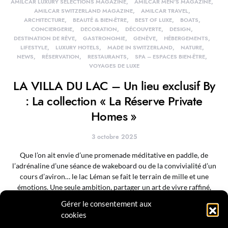
AMILCAR LUXURY SELECTIONS MAGAZINE
AMILCAR MEN'S MAGAZINE
AMILCAR SWITZERLAND MAGAZINE
AMILCAR TRAVEL
ARCHITECTURE
BEAUTÉ & BIEN-ÊTRE
BEST OF LUXE
BOATS
CONCIERGERIE
DECORATION
DÉCOUVERTE
DESIGN
DESTINATION DE RÊVE
GASTRONOMIE
GENÈVE
HÉBERGEMENTS
LIFESTYLE
LUXURY HOTELS
MADE IN SWITZERLAND
NATURE
NEWS
RÉSERVATION
RESTAURANTS
SPA – ESPACES BIEN-ÊTRE
VOYAGES DE LUXE
LA VILLA DU LAC – Un lieu exclusif By
: La collection « La Réserve Private
Homes »
3 octobre 2025
Que l’on ait envie d’une promenade méditative en paddle, de
l’adrénaline d’une séance de wakeboard ou de la convivialité d’un
cours d’aviron… le lac Léman se fait le terrain de mille et une
émotions. Une seule ambition, partager un art de vivre raffiné,
dédié au bien-être et au plaisir des hôtes avant tout.
Gérer le consentement aux
cookies
Lire la suite