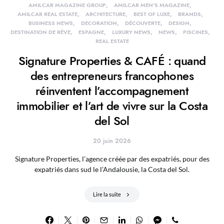
AMILCAR MAGAZINE GROUP
AMILCAR MEN'S MAGAZINE
AMILCAR REAL ESTATE
ARCHITECTURE
BEST OF LUXE
BRANDS
BUSINESS NEWS
DECORATION
DÉCOUVERTE
DESIGN
DESTINATION DE RÊVE
ESPAGNE
LUXURY NEWS
NEWS
PISCINES
REAL ESTATE
Signature Properties & CAFÉ : quand
des entrepreneurs francophones
réinventent l’accompagnement
immobilier et l’art de vivre sur la Costa
del Sol
20 juin 2026
Signature Properties, l’agence créée par des expatriés, pour des
expatriés dans sud le l’Andalousie, la Costa del Sol.
Lire la suite