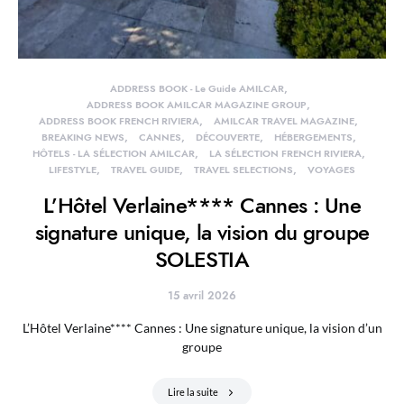
ADDRESS BOOK - Le Guide AMILCAR
ADDRESS BOOK AMILCAR MAGAZINE GROUP
ADDRESS BOOK FRENCH RIVIERA
AMILCAR TRAVEL MAGAZINE
BREAKING NEWS
CANNES
DÉCOUVERTE
HÉBERGEMENTS
HÔTELS - LA SÉLECTION AMILCAR
LA SÉLECTION FRENCH RIVIERA
LIFESTYLE
TRAVEL GUIDE
TRAVEL SELECTIONS
VOYAGES
L’Hôtel Verlaine**** Cannes : Une
signature unique, la vision du groupe
SOLESTIA
15 avril 2026
L’Hôtel Verlaine**** Cannes : Une signature unique, la vision d’un
groupe
Lire la suite