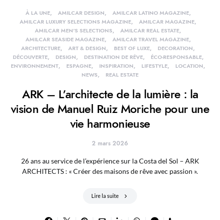
À LA UNE
AMILCAR DESIGN
AMILCAR LATINO MAGAZINE
AMILCAR LUXURY SELECTIONS MAGAZINE
AMILCAR MAGAZINE
AMILCAR MEN'S SELECTIONS
AMILCAR REAL ESTATE
AMILCAR SEASIDE MAGAZINE
AMILCAR TRAVEL MAGAZINE
ARCHITECTURE
ART & DESIGN
BEST OF LUXE
DECORATION
DÉCOUVERTE
DESIGN
DESTINATION DE RÊVE
ÉCO-RESPONSABLE
ENVIRONNEMENT
ESPAGNE
INSPIRATION
LIFESTYLE
LOCATION
NEWS
REAL ESTATE
ARK – L’architecte de la lumière : la
vision de Manuel Ruiz Moriche pour une
vie harmonieuse
2 mars 2026
26 ans au service de l’expérience sur la Costa del Sol – ARK
ARCHITECTS : « Créer des maisons de rêve avec passion ».
Lire la suite