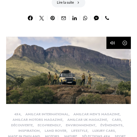
Lire la suite
4X4
AMILCAR INTERNATIONAL
AMILCAR MEN'S MAGAZINE
AMILCAR MOTORS MAGAZINE
AMILCAR UK MAGAZINE
CARS
DÉCOUVERTE
ECO-FRIENDLY
ENVIRONNEMENT
ÉVÉNEMENTS
INSPIRATION
LAND ROVER
LIFESTYLE
LUXURY CARS
MADE IN ENGLAND
MOTORS
NATURE
SÉLECTIONS 4X4
SPORT