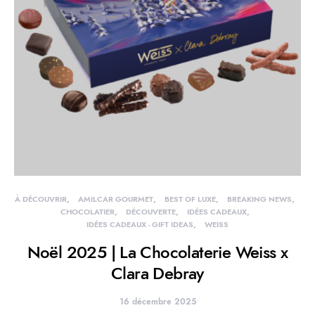
À DÉCOUVRIR
AMILCAR GOURMET
BEST OF LUXE
BREAKING NEWS
CHOCOLATIER
DÉCOUVERTE
IDÉES CADEAUX
IDÉES CADEAUX - GIFT IDEAS
WEISS
Noël 2025 | La Chocolaterie Weiss x
Clara Debray
16 décembre 2025