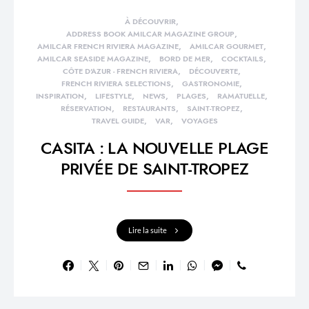
À DÉCOUVRIR
ADDRESS BOOK AMILCAR MAGAZINE GROUP
AMILCAR FRENCH RIVIERA MAGAZINE
AMILCAR GOURMET
AMILCAR SEASIDE MAGAZINE
BORD DE MER
COCKTAILS
CÔTE D'AZUR - FRENCH RIVIERA
DÉCOUVERTE
FRENCH RIVIERA SELECTIONS
GASTRONOMIE
INSPIRATION
LIFESTYLE
NEWS
PLAGES
RAMATUELLE
RÉSERVATION
RESTAURANTS
SAINT-TROPEZ
TRAVEL GUIDE
VAR
VOYAGES
CASITA : LA NOUVELLE PLAGE
PRIVÉE DE SAINT-TROPEZ
Lire la suite