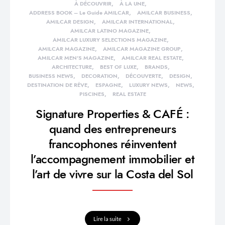
À DÉCOUVRIR
À LA UNE
ADDRESS BOOK – Le Guide AMILCAR
AMILCAR BUSINESS
AMILCAR DESIGN
AMILCAR INTERNATIONAL
AMILCAR LATINO MAGAZINE
AMILCAR LUXURY SELECTIONS MAGAZINE
AMILCAR MAGAZINE
AMILCAR MAGAZINE GROUP
AMILCAR MEN'S MAGAZINE
AMILCAR REAL ESTATE
ARCHITECTURE
BEST OF LUXE
BRANDS
BUSINESS NEWS
DECORATION
DÉCOUVERTE
DESIGN
DESTINATION DE RÊVE
ESPAGNE
LUXURY NEWS
NEWS
PISCINES
REAL ESTATE
Signature Properties & CAFÉ :
quand des entrepreneurs
francophones réinventent
l’accompagnement immobilier et
l’art de vivre sur la Costa del Sol
Lire la suite