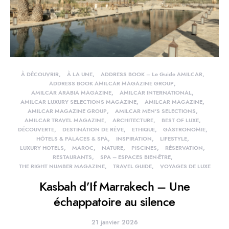
À DÉCOUVRIR
À LA UNE
ADDRESS BOOK – Le Guide AMILCAR
ADDRESS BOOK AMILCAR MAGAZINE GROUP
AMILCAR ARABIA MAGAZINE
AMILCAR INTERNATIONAL
AMILCAR LUXURY SELECTIONS MAGAZINE
AMILCAR MAGAZINE
AMILCAR MAGAZINE GROUP
AMILCAR MEN'S SELECTIONS
AMILCAR TRAVEL MAGAZINE
ARCHITECTURE
BEST OF LUXE
DÉCOUVERTE
DESTINATION DE RÊVE
ETHIQUE
GASTRONOMIE
HÔTELS & PALACES & SPA
INSPIRATION
LIFESTYLE
LUXURY HOTELS
MAROC
NATURE
PISCINES
RÉSERVATION
RESTAURANTS
SPA – ESPACES BIEN-ÊTRE
THE RIGHT NUMBER MAGAZINE
TRAVEL GUIDE
VOYAGES DE LUXE
Kasbah d’If Marrakech – Une
échappatoire au silence
21 janvier 2026