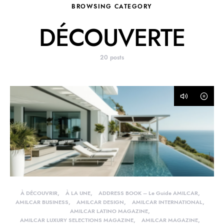
BROWSING CATEGORY
DÉCOUVERTE
20 posts
À DÉCOUVRIR
À LA UNE
ADDRESS BOOK – Le Guide AMILCAR
AMILCAR BUSINESS
AMILCAR DESIGN
AMILCAR INTERNATIONAL
AMILCAR LATINO MAGAZINE
AMILCAR LUXURY SELECTIONS MAGAZINE
AMILCAR MAGAZINE