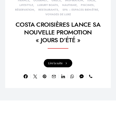
FRANCE
GOURMET
GRÈCE
INSPIRATION
ITALIE
LIFESTYLE
LUXURY BOATS
NAUTISME
PISCINES
RÉSERVATION
RESTAURANTS
SPA – ESPACES BIEN-ÊTRE
VOYAGES DE LUXE
COSTA CROISIÈRES LANCE SA
NOUVELLE PROMOTION
« JOURS D’ÉTÉ »
Lire la suite