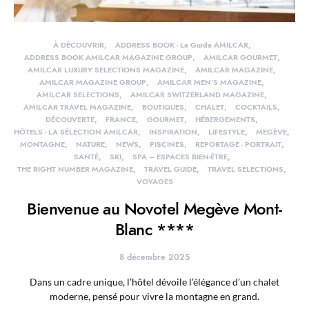
À DÉCOUVRIR
ADDRESS BOOK - Le Guide AMILCAR
ADDRESS BOOK AMILCAR MAGAZINE GROUP
AMILCAR GOURMET
AMILCAR LUXURY SELECTIONS MAGAZINE
AMILCAR MAGAZINE
AMILCAR MAGAZINE GROUP
AMILCAR MEN'S MAGAZINE
AMILCAR SELECTIONS
AMILCAR SWITZERLAND MAGAZINE
AMILCAR TRAVEL MAGAZINE
BOUTIQUES
CHALET
COCKTAILS
DÉCOUVERTE
FRANCE
GOURMET
HÉBERGEMENTS
HÔTELS - LA SÉLECTION AMILCAR
INSPIRATION
LIFESTYLE
MEGÈVE
MONTAGNE
NATURE
NEWS
PISCINES
REPORTAGE - PORTRAIT
SANTÉ
SKI
SPA – ESPACES BIEN-ÊTRE
THE RIGHT NUMBER MAGAZINE
TRAVEL GUIDE
TRAVEL SELECTIONS
VOYAGES
Bienvenue au Novotel Megève Mont-
Blanc ****
8 décembre 2025
Dans un cadre unique, l’hôtel dévoile l’élégance d’un chalet
moderne, pensé pour vivre la montagne en grand.