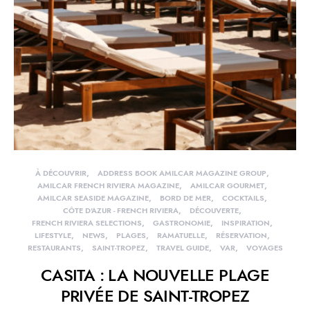
À DÉCOUVRIR
ADDRESS BOOK AMILCAR MAGAZINE GROUP
AMILCAR FRENCH RIVIERA MAGAZINE
AMILCAR GOURMET
AMILCAR SEASIDE MAGAZINE
BORD DE MER
COCKTAILS
CÔTE D'AZUR - FRENCH RIVIERA
DÉCOUVERTE
FRENCH RIVIERA SELECTIONS
GASTRONOMIE
INSPIRATION
LIFESTYLE
NEWS
PLAGES
RAMATUELLE
RÉSERVATION
RESTAURANTS
SAINT-TROPEZ
TRAVEL GUIDE
VAR
VOYAGES
CASITA : LA NOUVELLE PLAGE
PRIVÉE DE SAINT-TROPEZ