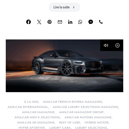
Lire la suite
À LA UNE
AMILCAR FRENCH RIVIERA MAGAZINE
AMILCAR INTERNATIONAL
AMILCAR LUXURY SELECTIONS MAGAZINE
AMILCAR MAGAZINE
AMILCAR MAGAZINE GROUP
AMILCAR MEN'S SELECTIONS
AMILCAR MOTORS MAGAZINE
AMILCAR UK MAGAZINE
BEST OF LUXE
HYBRID MOTOR
HYPER SPORTIVE
LUXURY CARS
LUXURY SELECTIONS