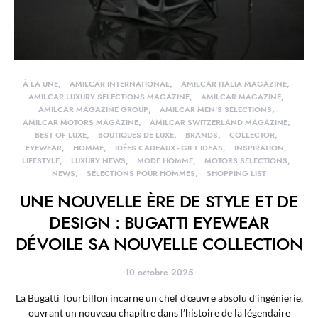
À LA UNE
AMILCAR INTERNATIONAL
AMILCAR ITALIA MAGAZINE
AMILCAR LUXURY SELECTIONS MAGAZINE
AMILCAR MAGAZINE
AMILCAR MAGAZINE GROUP
AMILCAR MEN'S SELECTIONS
AMILCAR MOTORS MAGAZINE
AMILCAR SWITZERLAND MAGAZINE
BEST OF LUXE
BOUTIQUES DE LUXE
BRANDS
COLLECTOR
EYEWEAR
HOMME
IDÉES CADEAUX - GIFT IDEAS
INSPIRATION
LIFESTYLE
LUXURY NEWS
MODE HOMME
MOTORS SELECTIONS
NEWS
SÉLECTIONS POUR HOMMES
SHOPPING LIST
UNE NOUVELLE ÈRE DE STYLE ET DE
DESIGN : BUGATTI EYEWEAR
DÉVOILE SA NOUVELLE COLLECTION
10 octobre 2025
La Bugatti Tourbillon incarne un chef d’œuvre absolu d’ingénierie,
ouvrant un nouveau chapitre dans l’histoire de la légendaire