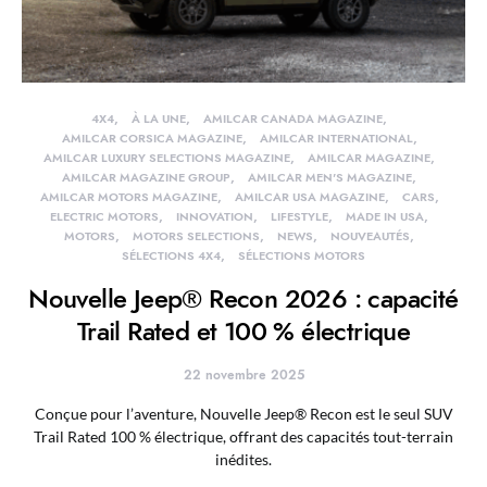
4X4
À LA UNE
AMILCAR CANADA MAGAZINE
AMILCAR CORSICA MAGAZINE
AMILCAR INTERNATIONAL
AMILCAR LUXURY SELECTIONS MAGAZINE
AMILCAR MAGAZINE
AMILCAR MAGAZINE GROUP
AMILCAR MEN'S MAGAZINE
AMILCAR MOTORS MAGAZINE
AMILCAR USA MAGAZINE
CARS
ELECTRIC MOTORS
INNOVATION
LIFESTYLE
MADE IN USA
MOTORS
MOTORS SELECTIONS
NEWS
NOUVEAUTÉS
SÉLECTIONS 4X4
SÉLECTIONS MOTORS
Nouvelle Jeep® Recon 2026 : capacité
Trail Rated et 100 % électrique
22 novembre 2025
Conçue pour l’aventure, Nouvelle Jeep® Recon est le seul SUV
Trail Rated 100 % électrique, offrant des capacités tout-terrain
inédites.