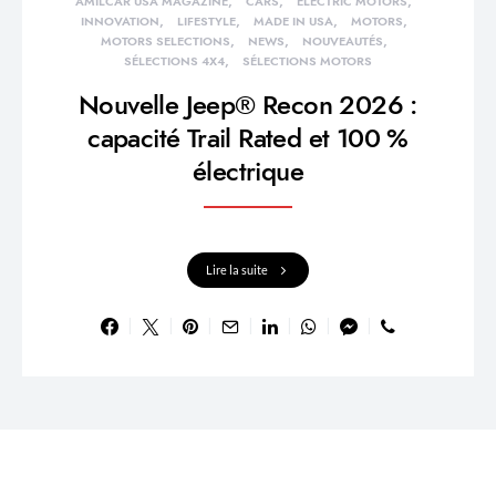
AMILCAR USA MAGAZINE
CARS
ELECTRIC MOTORS
INNOVATION
LIFESTYLE
MADE IN USA
MOTORS
MOTORS SELECTIONS
NEWS
NOUVEAUTÉS
SÉLECTIONS 4X4
SÉLECTIONS MOTORS
Nouvelle Jeep® Recon 2026 :
capacité Trail Rated et 100 %
électrique
Lire la suite