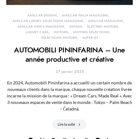
AMILCAR DESIGN
AMILCAR ITALIA MAGAZINE
AMILCAR LUXURY SELECTIONS MAGAZINE
AMILCAR MAGAZINE
AMILCAR MEN'S MAGAZINE
DESIGN
ELECTRIC MOTORS
LUXURY CARS
MOTORS
MOTORS SELECTIONS
SÉLECTIONS MOTORS
SUPER GT
AUTOMOBILI PININFARINA – Une
année productive et créative
27 janvier 2025
En 2024, Automobili Pininfarina a accueilli un certain nombre de
nouveaux clients dans la marque, chaque nouvelle création livrée
incarne la mission de la marque : « Dream Cars. Made Real ». Avec
3 nouveaux espaces de vente dans le monde : Tokyo – Palm Beach
– Čeladná.
Lire la suite