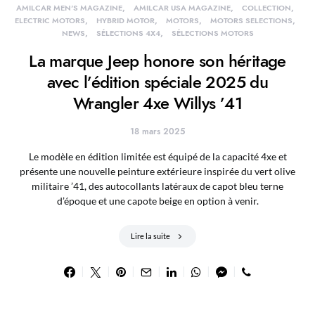
AMILCAR MEN'S MAGAZINE
AMILCAR USA MAGAZINE
COLLECTION
ELECTRIC MOTORS
HYBRID MOTOR
MOTORS
MOTORS SELECTIONS
NEWS
SÉLECTIONS 4X4
SÉLECTIONS MOTORS
La marque Jeep honore son héritage
avec l’édition spéciale 2025 du
Wrangler 4xe Willys ’41
18 mars 2025
Le modèle en édition limitée est équipé de la capacité 4xe et
présente une nouvelle peinture extérieure inspirée du vert olive
militaire ’41, des autocollants latéraux de capot bleu terne
d’époque et une capote beige en option à venir.
Lire la suite