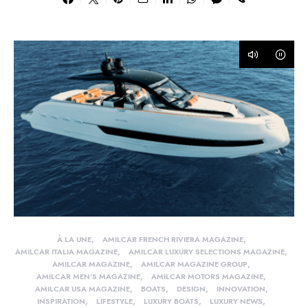
À LA UNE
AMILCAR FRENCH RIVIERA MAGAZINE
AMILCAR ITALIA MAGAZINE
AMILCAR LUXURY SELECTIONS MAGAZINE
AMILCAR MAGAZINE
AMILCAR MAGAZINE GROUP
AMILCAR MEN'S MAGAZINE
AMILCAR MOTORS MAGAZINE
AMILCAR USA MAGAZINE
BOATS
DESIGN
INNOVATION
INSPIRATION
LIFESTYLE
LUXURY BOATS
LUXURY NEWS