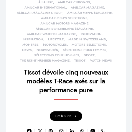
À LA UNE
AMILCAR CHRONOS
AMILCAR INTERNATIONAL
AMILCAR MAGAZINE
AMILCAR MAGAZINE GROUP
AMILCAR MEN'S MAGAZINE
AMILCAR MEN'S SELECTIONS
AMILCAR MOTORS MAGAZINE
AMILCAR SWITZERLAND MAGAZINE
AMILCAR WATCHES MAGAZINE
INNOVATION
INSPIRATION
LIFESTYLE
MADE IN SWITZERLAND
MONTRES
MOTORCYCLES
MOTORS SELECTIONS
NEWS
NOUVEAUTÉS
SÉLECTIONS POUR FEMMES
SÉLECTIONS POUR HOMMES
SPORT
THE RIGHT NUMBER MAGAZINE
TISSOT
WATCH NEWS
Tissot dévoile cinq nouveaux
modèles T-Race axés sur la
performance pure
Lire la suite