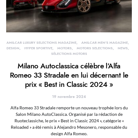
AMILCAR LUXURY SELECTIONS MAGAZINE
AMILCAR MEN'S MAGAZINE
DESIGN
HYPER SPORTIVE
MOTORS
MOTORS SELECTIONS
NEWS
SÉLECTIONS MOTORS
Milano Autoclassica célèbre l’Alfa
Romeo 33 Stradale en lui décernant le
prix « Best in Classic 2024 »
19 novembre 2024
Alfa Romeo 33 Stradale remporte un nouveau trophée lors du
Salon Milano AutoClassica. Organisé par la rédaction de
Ruoteclassiche, le prix « Best in Classic 2024 », catégorie «
Reloaded » a été remis à Alejandro Mesonero, responsable du
design Alfa Romeo.