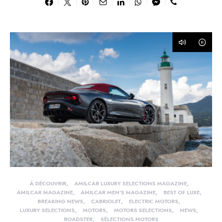
À DÉCOUVRIR
AMILCAR LUXURY SELECTIONS MAGAZINE
AMILCAR MAGAZINE
AMILCAR MEN'S MAGAZINE
BEST OF LUXE
BREAKING NEWS
CABRIOLET
ELECTRIC MOTORS
LUXURY SELECTIONS
MOTORS
MOTORS SELECTIONS
NEWS
ROADSTER
SÉLECTIONS MOTORS