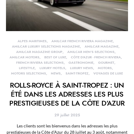
ALPES MARITIMES
AMILCAR FRENCH RIVIERA MAGAZINE
AMILCAR LUXURY SELECTIONS MAGAZINE
AMILCAR MAGAZINE
AMILCAR MAGAZINE GROUP
AMILCAR MEN'S SELECTIONS
AMILCAR MOTORS
BEST OF LUXE
CÔTE D'AZUR - FRENCH RIVIERA
FRENCH RIVIERA SELECTIONS
GASTRONOMIE
GOURMET
LIFESTYLE
LUXURY HOTELS
LUXURY NEWS
MOTORS
MOTORS SELECTIONS
NEWS
SAINT-TROPEZ
VOYAGES DE LUXE
ROLLS-ROYCE À SAINT-TROPEZ : UN
ÉTÉ DANS LES ADRESSES LES PLUS
PRESTIGIEUSES DE LA CÔTE D’AZUR
29 juillet 2025
Les clients sont les bienvenus dans les adresses les plus
prestigieuses de la Côte d’Azur du 28 juillet au 3 août, notamment