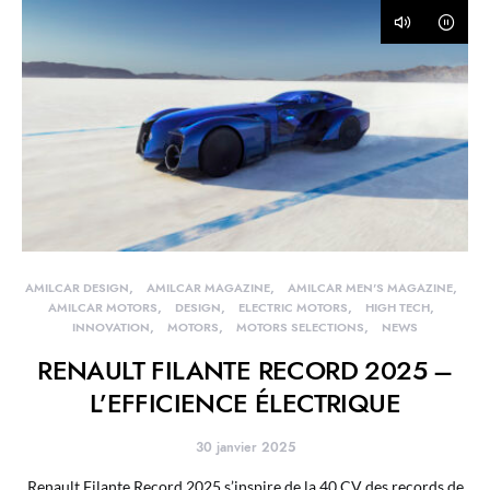
AMILCAR DESIGN
AMILCAR MAGAZINE
AMILCAR MEN'S MAGAZINE
AMILCAR MOTORS
DESIGN
ELECTRIC MOTORS
HIGH TECH
INNOVATION
MOTORS
MOTORS SELECTIONS
NEWS
RENAULT FILANTE RECORD 2025 –
L’EFFICIENCE ÉLECTRIQUE
30 janvier 2025
Renault Filante Record 2025 s’inspire de la 40 CV des records de