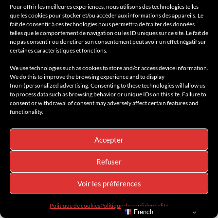
Pour offrir les meilleures expériences, nous utilisons des technologies telles
que les cookies pour stocker et/ou accéder aux informations des appareils. Le
AMILCAR LUXURY SELECTIONS MAGAZINE
AMILCAR MAGAZINE
fait de consentir à ces technologies nous permettra de traiter des données
BEST OF LUXE
INNOVATION
INSPIRATION
LIFESTYLE
telles que le comportement de navigation ou les ID uniques sur ce site. Le fait de
LUXURY HYPERCAR
MOTORS
MOTORS SELECTIONS
ne pas consentir ou de retirer son consentement peut avoir un effet négatif sur
SÉLECTIONS MOTORS
certaines caractéristiques et fonctions.
FERRARI 296 GTB – LE PLAISIR DE
We use technologies such as cookies to store and/or access device information.
CONDUIRE AVANT TOUT
We do this to improve the browsing experience and to display
(non-)personalized advertising. Consenting to these technologies will allow us
to process data such as browsing behavior or unique IDs on this site. Failure to
7 juillet 2024
consent or withdrawal of consent may adversely affect certain features and
functionality.
Retour sur un modèle du cheval cabré, peu gourmand, moins
poluant et performant. Le plaisir de conduire chez Ferrari, tout
simplement.
Accepter
Refuser
Lire la suite
Voir les préférences
Politique de cookies
Politique de confidentialité
French