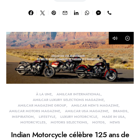
À LA UNE
AMILCAR INTERNATIONAL
AMILCAR LUXURY SELECTIONS MAGAZINE
AMILCAR MAGAZINE GROUP
AMILCAR MEN'S MAGAZINE
AMILCAR MOTORS MAGAZINE
AMILCAR USA MAGAZINE
BRANDS
INSPIRATION
LIFESTYLE
LUXURY MOTORCYCLE
MADE IN USA
MOTORCYCLES
MOTORS SELECTIONS
MOTOS
NEWS
Indian Motorcycle célèbre 125 ans de