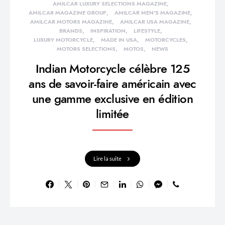
AMILCAR LUXURY SELECTIONS MAGAZINE
AMILCAR MAGAZINE GROUP
AMILCAR MEN'S MAGAZINE
AMILCAR MOTORS MAGAZINE
AMILCAR USA MAGAZINE
BRANDS
INSPIRATION
LIFESTYLE
LUXURY MOTORCYCLE
MADE IN USA
MOTORCYCLES
MOTORS SELECTIONS
MOTOS
NEWS
Indian Motorcycle célèbre 125
ans de savoir-faire américain avec
une gamme exclusive en édition
limitée
Lire la suite