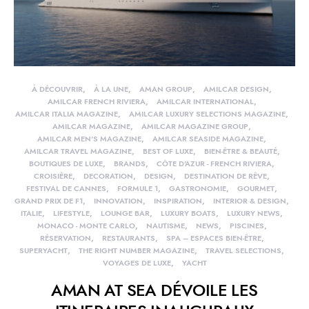
À DÉCOUVRIR
À LA UNE
AMAN GROUP
AMILCAR DESIGN
AMILCAR FRENCH RIVIERA
AMILCAR INTERNATIONAL
AMILCAR ITALIA MAGAZINE
AMILCAR LUXURY SELECTIONS MAGAZINE
AMILCAR MAGAZINE
AMILCAR MAGAZINE GROUP
AMILCAR MEN'S MAGAZINE
AMILCAR SEASIDE MAGAZINE
AMILCAR TRAVEL MAGAZINE
BEST OF LUXE
BIEN-ÊTRE & BEAUTÉ
BOUTIQUES DE LUXE
BRANDS
CÔTE D'AZUR - FRENCH RIVIERA
CROISIÈRE
DECORATION
DESIGN
DESTINATION DE RÊVE
FESTIVAL DE CANNES
FORMULE 1
GASTRONOMIE
GOURMET
GRAND PRIX DE F1
INNOVATION
INSPIRATION
INTERIOR & DESIGN
ITALIE
LIFESTYLE
LOUNGE BAR
LUXURY BOATS
LUXURY NEWS
MONACO - MONTE CARLO
NAUTISME
NEWS
PISCINES
RÉSERVATION
RESTAURANTS
SPA – ESPACES BIEN-ÊTRE
SUPERYACHT
THE RIGHT NUMBER MAGAZINE
TRAVEL SELECTIONS
VOYAGES DE LUXE
YACHT
AMAN AT SEA DÉVOILE LES