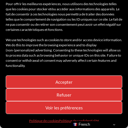
Pour offrir les meilleures expériences, nous utilisons des technologies telles
que les cookies pour stocker et/ou accéder aux informations des appareils. Le
fait de consentir à ces technologies nous permettra de traiter des données
telles que le comportement de navigation ou les ID uniques sur ce site. Le fait de
ne pas consentir ou de retirer son consentement peut avoir un effet négatif sur
certaines caractéristiques et fonctions.
We use technologies such as cookies to store and/or access device information.
We do this to improve the browsing experience and to display
(non-)personalized advertising. Consenting to these technologies will allow us
to process data such as browsing behavior or unique IDs on this site. Failure to
consent or withdrawal of consent may adversely affect certain features and
functionality.
Hôtel Montalembert : un siècle d’élégance au
Accepter
cœur de la Rive Gauche
22 juillet 2026
Refuser
Voir les préférences
Politique de cookies
Politique de confidentialité
French