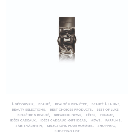
À DÉCOUVRIR
BEAUTÉ
BEAUTÉ & BIEN-ÊTRE
BEAUTÉ À LA UNE
BEAUTY SELECTIONS
BEST CHOICES PRODUCTS
BEST OF LUXE
BIEN-ÊTRE & BEAUTÉ
BREAKING NEWS
FÊTES
HOMME
IDÉES CADEAUX
IDÉES CADEAUX - GIFT IDEAS
NEWS
PARFUMS
SAINT-VALENTIN
SÉLECTIONS POUR HOMMES
SHOPPING
SHOPPING LIST