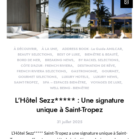
À DÉCOUVRIR
À LA UNE
ADDRESS BOOK - Le Guide AMILCAR
BEAUTY SELECTIONS
BEST OF LUXE
BIEN-ÊTRE & BEAUTÉ
BORD DE MER
BREAKING NEWS
BY RACKEL SELECTIONS
CÔTE D'AZUR - FRENCH RIVIERA
DESTINATION DE RÊVE
FRENCH RIVIERA SELECTIONS
GASTRONOMIE
GOURMET
GOURMET SELECTIONS
LUXURY HOTELS
LUXURY NEWS
SAINT-TROPEZ
SPA – ESPACES BIEN-ÊTRE
VOYAGES DE LUXE
WELL BEING - BIEN-ÊTRE
L’Hôtel Sezz***** : Une signature
unique à Saint-Tropez
31 juillet 2025
L’Hôtel Sezz***** Saint-Tropez a une signature unique à Saint-