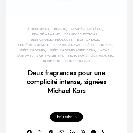
À DÉCOUVRIR
BEAUTÉ
BEAUTÉ & BIEN-ÊTRE
BEAUTÉ À LA UNE
BEAUTY SELECTIONS
BEST CHOICES PRODUCTS
BEST OF LUXE
BIEN-ÊTRE & BEAUTÉ
BREAKING NEWS
FÊTES
HOMME
IDÉES CADEAUX
IDÉES CADEAUX - GIFT IDEAS
NEWS
PARFUMS
SAINT-VALENTIN
SÉLECTIONS POUR HOMMES
SHOPPING
SHOPPING LIST
Deux fragrances pour une
complicité intense, signées
Michael Kors
Lire la suite