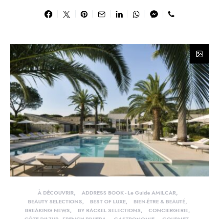
À DÉCOUVRIR
ADDRESS BOOK - Le Guide AMILCAR
BEAUTY SELECTIONS
BEST OF LUXE
BIEN-ÊTRE & BEAUTÉ
BREAKING NEWS
BY RACKEL SELECTIONS
CONCIERGERIE