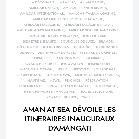
À DÉCOUVRIR
À LA UNE
AMAN GROUP
AMILCAR DESIGN
AMILCAR FRENCH RIVIERA
AMILCAR INTERNATIONAL
AMILCAR ITALIA MAGAZINE
AMILCAR LUXURY SELECTIONS MAGAZINE
AMILCAR MAGAZINE
AMILCAR MAGAZINE GROUP
AMILCAR MEN'S MAGAZINE
AMILCAR SEASIDE MAGAZINE
AMILCAR TRAVEL MAGAZINE
BEST OF LUXE
BIEN-ÊTRE & BEAUTÉ
BOUTIQUES DE LUXE
BRANDS
CÔTE D'AZUR - FRENCH RIVIERA
CROISIÈRE
DECORATION
DESIGN
DESTINATION DE RÊVE
FESTIVAL DE CANNES
FORMULE 1
GASTRONOMIE
GOURMET
GRAND PRIX DE F1
INNOVATION
INSPIRATION
INTERIOR & DESIGN
ITALIE
LIFESTYLE
LOUNGE BAR
LUXURY BOATS
LUXURY NEWS
MONACO - MONTE CARLO
NAUTISME
NEWS
PISCINES
RÉSERVATION
RESTAURANTS
SPA – ESPACES BIEN-ÊTRE
SUPERYACHT
THE RIGHT NUMBER MAGAZINE
TRAVEL SELECTIONS
VOYAGES DE LUXE
YACHT
AMAN AT SEA DÉVOILE LES
ITINERAIRES INAUGURAUX
D’AMANGATI