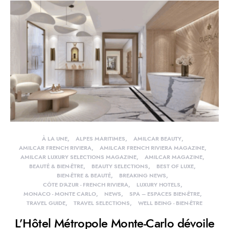
À LA UNE
ALPES MARITIMES
AMILCAR BEAUTY
AMILCAR FRENCH RIVIERA
AMILCAR FRENCH RIVIERA MAGAZINE
AMILCAR LUXURY SELECTIONS MAGAZINE
AMILCAR MAGAZINE
BEAUTÉ & BIEN-ÊTRE
BEAUTY SELECTIONS
BEST OF LUXE
BIEN-ÊTRE & BEAUTÉ
BREAKING NEWS
CÔTE D'AZUR - FRENCH RIVIERA
LUXURY HOTELS
MONACO - MONTE CARLO
NEWS
SPA – ESPACES BIEN-ÊTRE
TRAVEL GUIDE
TRAVEL SELECTIONS
WELL BEING - BIEN-ÊTRE
L’Hôtel Métropole Monte-Carlo dévoile