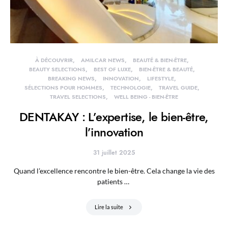
À DÉCOUVRIR
AMILCAR NEWS
BEAUTÉ & BIEN-ÊTRE
BEAUTY SELECTIONS
BEST OF LUXE
BIEN-ÊTRE & BEAUTÉ
BREAKING NEWS
INNOVATION
LIFESTYLE
SÉLECTIONS POUR HOMMES
TECHNOLOGIE
TRAVEL GUIDE
TRAVEL SELECTIONS
WELL BEING - BIEN-ÊTRE
DENTAKAY : L’expertise, le bien-être,
l’innovation
31 juillet 2025
Quand l’excellence rencontre le bien-être. Cela change la vie des
patients …
Lire la suite