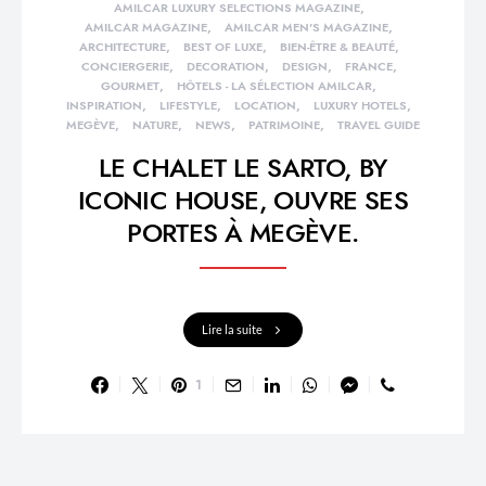
AMILCAR LUXURY SELECTIONS MAGAZINE
AMILCAR MAGAZINE
AMILCAR MEN'S MAGAZINE
ARCHITECTURE
BEST OF LUXE
BIEN-ÊTRE & BEAUTÉ
CONCIERGERIE
DECORATION
DESIGN
FRANCE
GOURMET
HÔTELS - LA SÉLECTION AMILCAR
INSPIRATION
LIFESTYLE
LOCATION
LUXURY HOTELS
MEGÈVE
NATURE
NEWS
PATRIMOINE
TRAVEL GUIDE
LE CHALET LE SARTO, BY
ICONIC HOUSE, OUVRE SES
PORTES À MEGÈVE.
Lire la suite
1