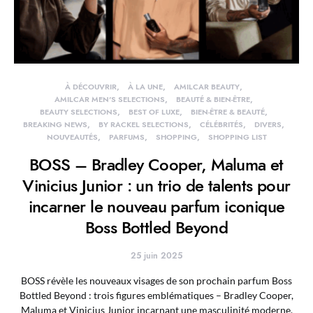
À DÉCOUVRIR
À LA UNE
AMILCAR BEAUTY
AMILCAR MEN'S SELECTIONS
BEAUTÉ & BIEN-ÊTRE
BEAUTY SELECTIONS
BEST OF LUXE
BIEN-ÊTRE & BEAUTÉ
BREAKING NEWS
BY RACKEL SELECTIONS
CÉLÉBRITÉS
DIVERS
NOUVEAUTÉS
PARFUMS
SHOPPING
SHOPPING LIST
BOSS – Bradley Cooper, Maluma et
Vinicius Junior : un trio de talents pour
incarner le nouveau parfum iconique
Boss Bottled Beyond
25 juin 2025
BOSS révèle les nouveaux visages de son prochain parfum Boss
Bottled Beyond : trois figures emblématiques – Bradley Cooper,
Maluma et Vinicius Junior incarnant une masculinité moderne,