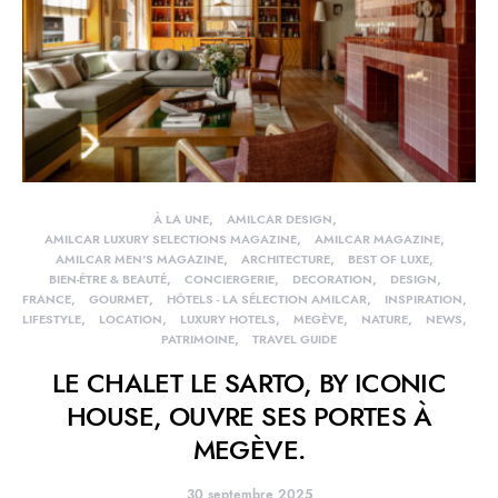
À LA UNE
AMILCAR DESIGN
AMILCAR LUXURY SELECTIONS MAGAZINE
AMILCAR MAGAZINE
AMILCAR MEN'S MAGAZINE
ARCHITECTURE
BEST OF LUXE
BIEN-ÊTRE & BEAUTÉ
CONCIERGERIE
DECORATION
DESIGN
FRANCE
GOURMET
HÔTELS - LA SÉLECTION AMILCAR
INSPIRATION
LIFESTYLE
LOCATION
LUXURY HOTELS
MEGÈVE
NATURE
NEWS
PATRIMOINE
TRAVEL GUIDE
LE CHALET LE SARTO, BY ICONIC
HOUSE, OUVRE SES PORTES À
MEGÈVE.
30 septembre 2025