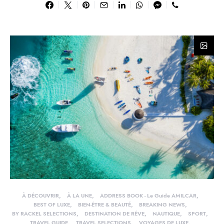
À DÉCOUVRIR
À LA UNE
ADDRESS BOOK - Le Guide AMILCAR
BEST OF LUXE
BIEN-ÊTRE & BEAUTÉ
BREAKING NEWS
BY RACKEL SELECTIONS
DESTINATION DE RÊVE
NAUTIQUE
SPORT
TRAVEL GUIDE
TRAVEL SELECTIONS
VOYAGES DE LUXE