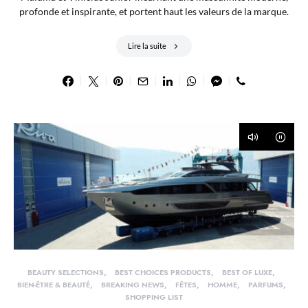
profonde et inspirante, et portent haut les valeurs de la marque.
Lire la suite
BEAUTY SELECTIONS
BEST CHOICES PRODUCTS
BEST OF LUXE
BIEN-ÊTRE & BEAUTÉ
BREAKING NEWS
FÊTES
HOMME
PARFUMS
SHOPPING LIST