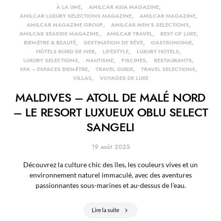
À LA UNE
AMILCAR ASIA MAGAZINE
AMILCAR LUXURY SELECTIONS MAGAZINE
AMILCAR MAGAZINE
AMILCAR MAGAZINE GROUP
AMILCAR MEN'S SELECTIONS
AMILCAR SEASIDE MAGAZINE
AMILCAR TRAVEL
BEST OF LUXE
BIEN-ÊTRE & BEAUTÉ
DESTINATION DE RÊVE
GASTRONOMIE
HÔTELS BORD DE MER
LIFESTYLE
LUXURY HOTELS
LUXURY SELECTIONS
NAUTISME
PISCINES
RESTAURANTS
SPA – ESPACES BIEN-ÊTRE
TRAVEL GUIDE
TRAVEL SELECTIONS
VILLAS
VOYAGES DE LUXE
MALDIVES – ATOLL DE MALÉ NORD
– LE RESORT LUXUEUX OBLU SELECT
SANGELI
19 août 2025
Découvrez la culture chic des îles, les couleurs vives et un
environnement naturel immaculé, avec des aventures
passionnantes sous-marines et au-dessus de l’eau.
Lire la suite