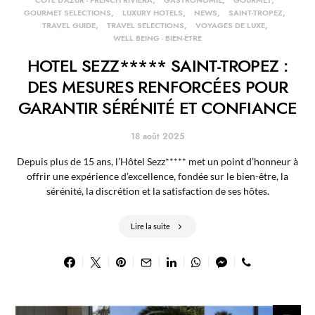
CÔTE D'AZUR - FRENCH RIVIERA
GASTRONOMIE
GOURMET
GOURMET SELECTIONS
LUXURY HOTELS
NEWS
SAINT-TROPEZ
TRAVEL GUIDE
TRAVEL SELECTIONS
VOYAGES DE LUXE
WELL BEING - BIEN-ÊTRE
HOTEL SEZZ***** SAINT-TROPEZ :
DES MESURES RENFORCÉES POUR
GARANTIR SÉRÉNITÉ ET CONFIANCE
18 août 2025
Depuis plus de 15 ans, l’Hôtel Sezz***** met un point d’honneur à
offrir une expérience d’excellence, fondée sur le bien-être, la
sérénité, la discrétion et la satisfaction de ses hôtes.
Lire la suite