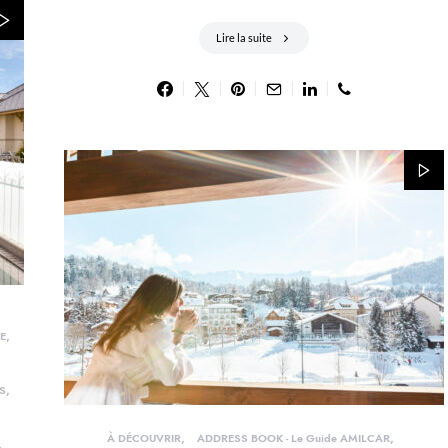
Lire la suite
E
S
À DÉCOUVRIR
ADDRESS BOOK - Le Guide AMILCAR