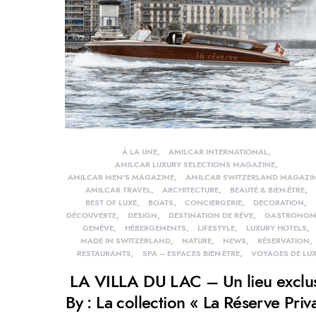
À LA UNE
AMILCAR INTERNATIONAL
AMILCAR LUXURY SELECTIONS MAGAZINE
AMILCAR MEN'S MAGAZINE
AMILCAR SWITZERLAND MAGAZI
AMILCAR TRAVEL
ARCHITECTURE
BEAUTÉ & BIEN-ÊTRE
BEST OF LUXE
BOATS
CONCIERGERIE
DECORATION
DÉCOUVERTE
DESIGN
DESTINATION DE RÊVE
GASTRONOM
GENÈVE
HÉBERGEMENTS
LIFESTYLE
LUXURY HOTELS
MADE IN SWITZERLAND
NATURE
NEWS
RÉSERVATION
RESTAURANTS
SPA – ESPACES BIEN-ÊTRE
VOYAGES DE LU
LA VILLA DU LAC – Un lieu exclus
By : La collection « La Réserve Priv