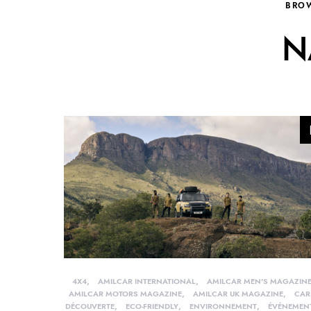
BRO
N
4X4
AMILCAR INTERNATIONAL
AMILCAR MEN'S MAGAZIN
AMILCAR MOTORS MAGAZINE
AMILCAR UK MAGAZINE
CAR
DÉCOUVERTE
ECO-FRIENDLY
ENVIRONNEMENT
ÉVÉNEMEN