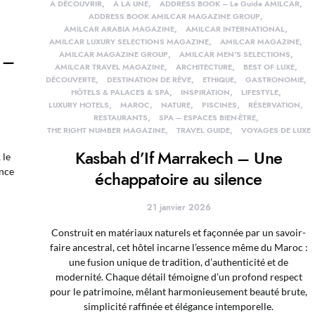
À DÉCOUVRIR
À LA UNE
ADDRESS BOOK – Le Guide AMILCAR
ADDRESS BOOK AMILCAR MAGAZINE GROUP
AMILCAR ARABIA MAGAZINE
AMILCAR INTERNATIONAL
AMILCAR LUXURY SELECTIONS MAGAZINE
AMILCAR MAGAZINE
 –
AMILCAR MAGAZINE GROUP
AMILCAR MEN'S SELECTIONS
AMILCAR TRAVEL MAGAZINE
ARCHITECTURE
BEST OF LUXE
DÉCOUVERTE
DESTINATION DE RÊVE
ETHIQUE
GASTRONOMIE
HÔTELS & PALACES & SPA
INSPIRATION
LIFESTYLE
LUXURY HOTELS
MAROC
NATURE
PISCINES
RÉSERVATION
RESTAURANTS
SPA – ESPACES BIEN-ÊTRE
THE RIGHT NUMBER MAGAZINE
TRAVEL GUIDE
VOYAGES DE LUXE
Kasbah d’If Marrakech – Une
 le
ance
échappatoire au silence
n
21 janvier 2026
Construit en matériaux naturels et façonnée par un savoir-
faire ancestral, cet hôtel incarne l’essence même du Maroc :
une fusion unique de tradition, d’authenticité et de
modernité. Chaque détail témoigne d’un profond respect
pour le patrimoine, mêlant harmonieusement beauté brute,
simplicité raffinée et élégance intemporelle.