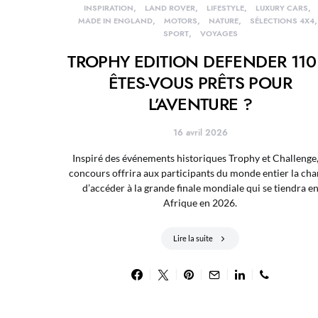
INSPIRATION
LAND ROVER
LIFESTYLE
LUXURY CARS
MADE IN ENGLAND
MOTORS
NATURE
SÉLECTIONS 4X4
SPORT
VOYAGES
TROPHY EDITION DEFENDER 110
ÊTES-VOUS PRÊTS POUR
L’AVENTURE ?
16 avril 2026
Inspiré des événements historiques Trophy et Challenge,
concours offrira aux participants du monde entier la ch
d’accéder à la grande finale mondiale qui se tiendra e
Afrique en 2026.
Lire la suite