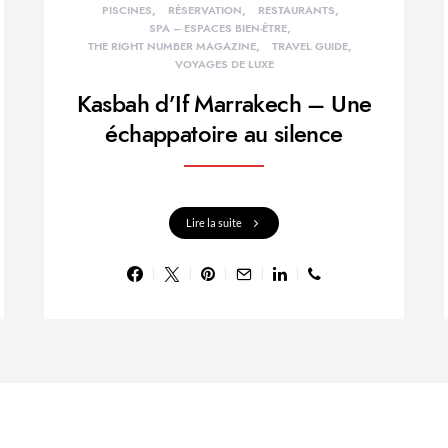
PISCINES
RÉSERVATION
RESTAURANTS
SPA – ESPACES BIEN-ÊTRE
THE RIGHT NUMBER MAGAZINE
TRAVEL GUIDE
VOYAGES DE LUXE
Kasbah d’If Marrakech – Une
échappatoire au silence
Lire la suite