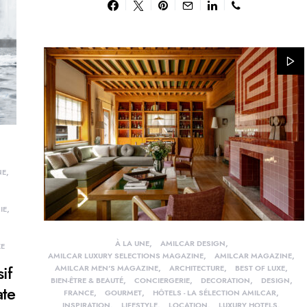
NE
IE
À LA UNE
AMILCAR DESIGN
XE
AMILCAR LUXURY SELECTIONS MAGAZINE
AMILCAR MAGAZINE
if
AMILCAR MEN'S MAGAZINE
ARCHITECTURE
BEST OF LUXE
BIEN-ÊTRE & BEAUTÉ
CONCIERGERIE
DECORATION
DESIGN
ate
FRANCE
GOURMET
HÔTELS - LA SÉLECTION AMILCAR
INSPIRATION
LIFESTYLE
LOCATION
LUXURY HOTELS