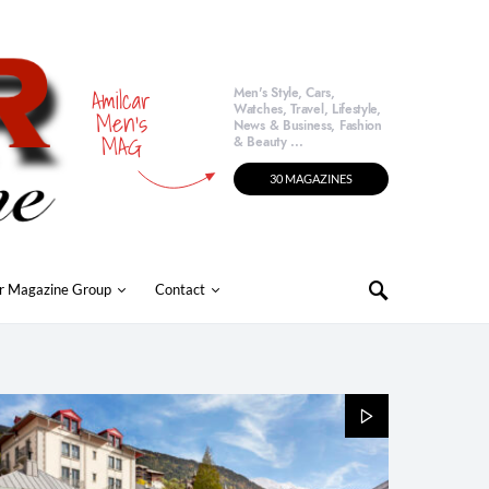
Amilcar
Men's Style, Cars,
Watches, Travel, Lifestyle,
Men's
News & Business, Fashion
MAG
& Beauty ...
30 MAGAZINES
r Magazine Group
Contact