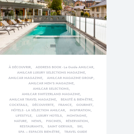
À DÉCOUVRIR
ADDRESS BOOK - Le Guide AMILCAR
AMILCAR LUXURY SELECTIONS MAGAZINE
AMILCAR MAGAZINE
AMILCAR MAGAZINE GROUP
AMILCAR MEN'S MAGAZINE
AMILCAR SELECTIONS
AMILCAR SWITZERLAND MAGAZINE
AMILCAR TRAVEL MAGAZINE
BEAUTÉ & BIEN-ÊTRE
COCKTAILS
DÉCOUVERTE
FRANCE
GOURMET
HÔTELS - LA SÉLECTION AMILCAR
INSPIRATION
LIFESTYLE
LUXURY HOTELS
MONTAGNE
NATURE
NEWS
PISCINES
RÉSERVATION
RESTAURANTS
SAINT GERVAIS
SKI
SPA – ESPACES BIEN-ÊTRE
TRAVEL GUIDE