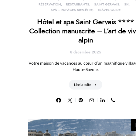
RÉSERVATION
RESTAURANTS
SAINT GERVAIS
SKI
SPA – ESPACES BIEN-ÊTRE
TRAVEL GUIDE
Hôtel et spa Saint Gervais ****
Collection manuscrite – L’art de vi
alpin
8 décembre 2025
Votre maison de vacances au cœur d’un magnifique villag
Haute-Savoie.
Lire la suite