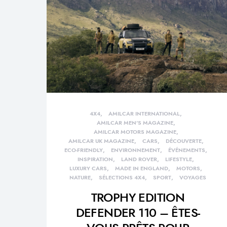
4X4
AMILCAR INTERNATIONAL
AMILCAR MEN'S MAGAZINE
AMILCAR MOTORS MAGAZINE
AMILCAR UK MAGAZINE
CARS
DÉCOUVERTE
ECO-FRIENDLY
ENVIRONNEMENT
ÉVÉNEMENTS
INSPIRATION
LAND ROVER
LIFESTYLE
LUXURY CARS
MADE IN ENGLAND
MOTORS
NATURE
SÉLECTIONS 4X4
SPORT
VOYAGES
TROPHY EDITION
DEFENDER 110 – ÊTES-