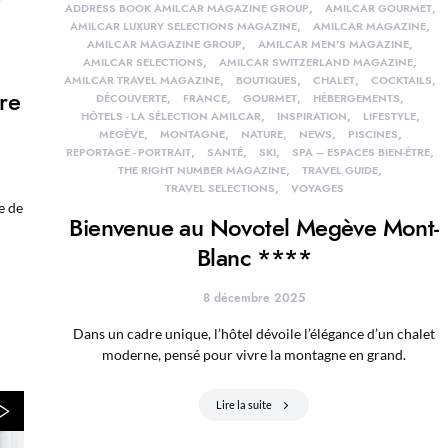
ADDRESS BOOK AMILCAR MAGAZINE GROUP
AMILCAR GOURMET
AMILCAR LUXURY SELECTIONS MAGAZINE
AMILCAR MAGAZINE
AMILCAR MAGAZINE GROUP
AMILCAR MEN'S MAGAZINE
AMILCAR SELECTIONS
AMILCAR SWITZERLAND MAGAZINE
AMILCAR TRAVEL MAGAZINE
BOUTIQUES
CHALET
COCKTAILS
vre
DÉCOUVERTE
FRANCE
GOURMET
HÉBERGEMENTS
HÔTELS - LA SÉLECTION AMILCAR
INSPIRATION
LIFESTYLE
MEGÈVE
MONTAGNE
NATURE
NEWS
PISCINES
REPORTAGE - PORTRAIT
SANTÉ
SKI
SPA – ESPACES BIEN-ÊTRE
THE RIGHT NUMBER MAGAZINE
TRAVEL GUIDE
TRAVEL SELECTIONS
VOYAGES
e de
Bienvenue au Novotel Megève Mont-
Blanc ****
8 décembre 2025
Dans un cadre unique, l’hôtel dévoile l’élégance d’un chalet
moderne, pensé pour vivre la montagne en grand.
Lire la suite