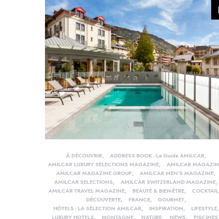
À DÉCOUVRIR
ADDRESS BOOK - Le Guide AMILCAR
AMILCAR LUXURY SELECTIONS MAGAZINE
AMILCAR MAGAZIN
AMILCAR MAGAZINE GROUP
AMILCAR MEN'S MAGAZINE
AMILCAR SELECTIONS
AMILCAR SWITZERLAND MAGAZINE
AMILCAR TRAVEL MAGAZINE
BEAUTÉ & BIEN-ÊTRE
COCKTAIL
DÉCOUVERTE
FRANCE
GOURMET
HÔTELS - LA SÉLECTION AMILCAR
INSPIRATION
LIFESTYLE
LUXURY HOTELS
MONTAGNE
NATURE
NEWS
PISCINES