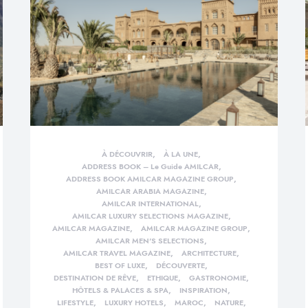
À DÉCOUVRIR
À LA UNE
ADDRESS BOOK – Le Guide AMILCAR
ADDRESS BOOK AMILCAR MAGAZINE GROUP
AMILCAR ARABIA MAGAZINE
AMILCAR INTERNATIONAL
AMILCAR LUXURY SELECTIONS MAGAZINE
AMILCAR MAGAZINE
AMILCAR MAGAZINE GROUP
AMILCAR MEN'S SELECTIONS
AMILCAR TRAVEL MAGAZINE
ARCHITECTURE
BEST OF LUXE
DÉCOUVERTE
DESTINATION DE RÊVE
ETHIQUE
GASTRONOMIE
HÔTELS & PALACES & SPA
INSPIRATION
LIFESTYLE
LUXURY HOTELS
MAROC
NATURE