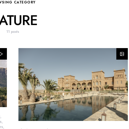
WSING CATEGORY
ATURE
11 posts
E
S
TS