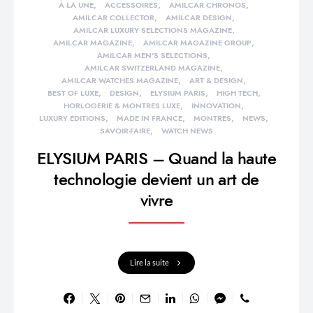
À LA UNE
ACCESSOIRES
AMILCAR CHRONOS
AMILCAR COLLECTOR
AMILCAR DESIGN
AMILCAR LUXURY SELECTIONS MAGAZINE
AMILCAR MAGAZINE
AMILCAR MAGAZINE GROUP
AMILCAR MEN'S SELECTIONS
AMILCAR SWITZERLAND MAGAZINE
AMILCAR WATCHES MAGAZINE
ART & DESIGN
BEST OF LUXE
DESIGN
ELYSIUM PARIS
HIGH TECH
HORLOGERIE & MONTRES LUXE
INNOVATION
LUXURY EDITIONS
MADE IN FRANCE
MONTRES
NEWS
SAVOIR-FAIRE
WATCH NEWS
ELYSIUM PARIS – Quand la haute
technologie devient un art de
vivre
Lire la suite