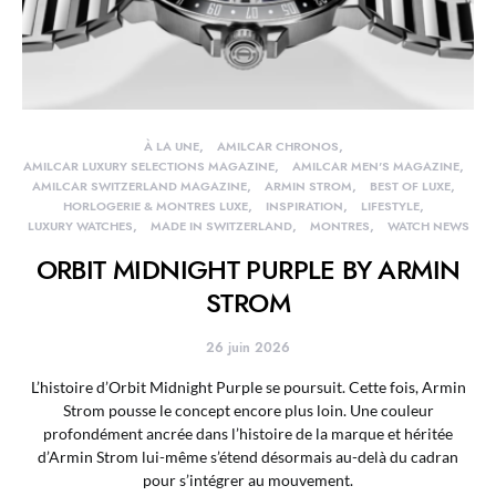
À LA UNE
AMILCAR CHRONOS
AMILCAR LUXURY SELECTIONS MAGAZINE
AMILCAR MEN'S MAGAZINE
AMILCAR SWITZERLAND MAGAZINE
ARMIN STROM
BEST OF LUXE
HORLOGERIE & MONTRES LUXE
INSPIRATION
LIFESTYLE
LUXURY WATCHES
MADE IN SWITZERLAND
MONTRES
WATCH NEWS
ORBIT MIDNIGHT PURPLE BY ARMIN
STROM
26 juin 2026
L’histoire d’Orbit Midnight Purple se poursuit. Cette fois, Armin
Strom pousse le concept encore plus loin. Une couleur
profondément ancrée dans l’histoire de la marque et héritée
d’Armin Strom lui-même s’étend désormais au-delà du cadran
pour s’intégrer au mouvement.