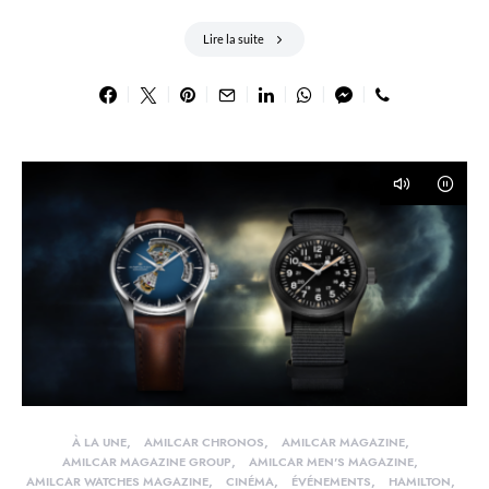
Lire la suite
À LA UNE
AMILCAR CHRONOS
AMILCAR MAGAZINE
AMILCAR MAGAZINE GROUP
AMILCAR MEN'S MAGAZINE
AMILCAR WATCHES MAGAZINE
CINÉMA
ÉVÉNEMENTS
HAMILTON