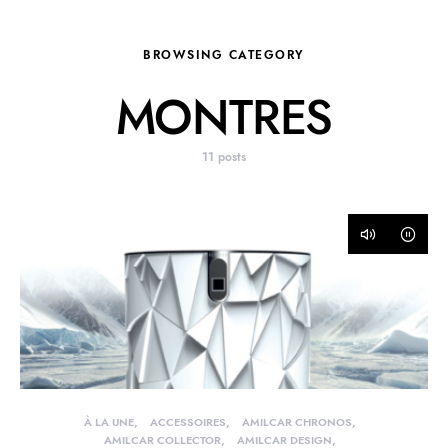
BROWSING CATEGORY
MONTRES
11 posts
À LA UNE
ACCESSOIRES
AMILCAR CHRONOS
AMILCAR COLLECTOR
AMILCAR DESIGN