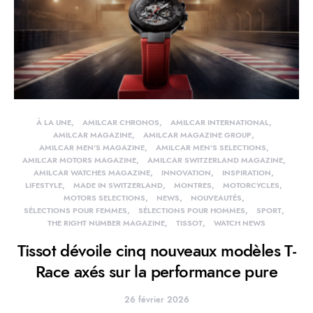
À LA UNE
AMILCAR CHRONOS
AMILCAR INTERNATIONAL
AMILCAR MAGAZINE
AMILCAR MAGAZINE GROUP
AMILCAR MEN'S MAGAZINE
AMILCAR MEN'S SELECTIONS
AMILCAR MOTORS MAGAZINE
AMILCAR SWITZERLAND MAGAZINE
AMILCAR WATCHES MAGAZINE
INNOVATION
INSPIRATION
LIFESTYLE
MADE IN SWITZERLAND
MONTRES
MOTORCYCLES
MOTORS SELECTIONS
NEWS
NOUVEAUTÉS
SÉLECTIONS POUR FEMMES
SÉLECTIONS POUR HOMMES
SPORT
THE RIGHT NUMBER MAGAZINE
TISSOT
WATCH NEWS
Tissot dévoile cinq nouveaux modèles T-
Race axés sur la performance pure
26 février 2026