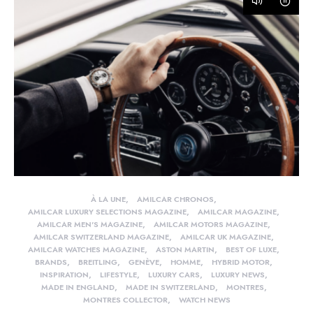
À LA UNE
AMILCAR CHRONOS
AMILCAR LUXURY SELECTIONS MAGAZINE
AMILCAR MAGAZINE
AMILCAR MEN'S MAGAZINE
AMILCAR MOTORS MAGAZINE
AMILCAR SWITZERLAND MAGAZINE
AMILCAR UK MAGAZINE
AMILCAR WATCHES MAGAZINE
ASTON MARTIN
BEST OF LUXE
BRANDS
BREITLING
GENÈVE
HOMME
HYBRID MOTOR
INSPIRATION
LIFESTYLE
LUXURY CARS
LUXURY NEWS
MADE IN ENGLAND
MADE IN SWITZERLAND
MONTRES
MONTRES COLLECTOR
WATCH NEWS