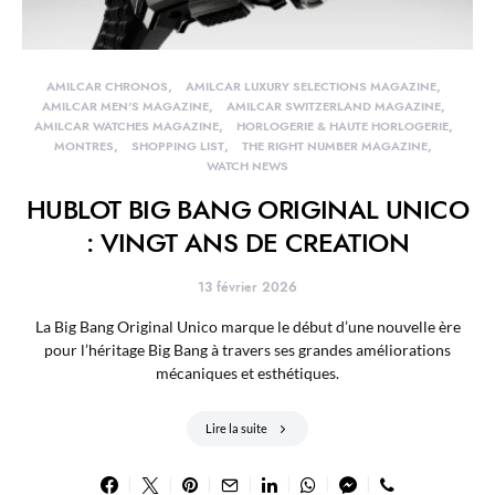
AMILCAR CHRONOS
AMILCAR LUXURY SELECTIONS MAGAZINE
AMILCAR MEN'S MAGAZINE
AMILCAR SWITZERLAND MAGAZINE
AMILCAR WATCHES MAGAZINE
HORLOGERIE & HAUTE HORLOGERIE
MONTRES
SHOPPING LIST
THE RIGHT NUMBER MAGAZINE
WATCH NEWS
HUBLOT BIG BANG ORIGINAL UNICO
: VINGT ANS DE CREATION
13 février 2026
La Big Bang Original Unico marque le début d’une nouvelle ère
pour l’héritage Big Bang à travers ses grandes améliorations
mécaniques et esthétiques.
Lire la suite