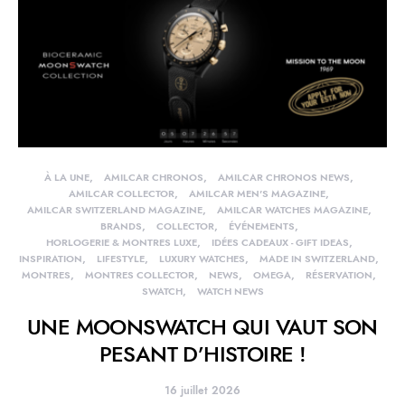
À LA UNE
AMILCAR CHRONOS
AMILCAR CHRONOS NEWS
AMILCAR COLLECTOR
AMILCAR MEN'S MAGAZINE
AMILCAR SWITZERLAND MAGAZINE
AMILCAR WATCHES MAGAZINE
BRANDS
COLLECTOR
ÉVÉNEMENTS
HORLOGERIE & MONTRES LUXE
IDÉES CADEAUX - GIFT IDEAS
INSPIRATION
LIFESTYLE
LUXURY WATCHES
MADE IN SWITZERLAND
MONTRES
MONTRES COLLECTOR
NEWS
OMEGA
RÉSERVATION
SWATCH
WATCH NEWS
UNE MOONSWATCH QUI VAUT SON
PESANT D’HISTOIRE !
16 juillet 2026