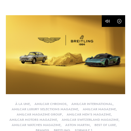
À LA UNE
AMILCAR CHRONOS
AMILCAR INTERNATIONAL
AMILCAR LUXURY SELECTIONS MAGAZINE
AMILCAR MAGAZINE
AMILCAR MAGAZINE GROUP
AMILCAR MEN'S MAGAZINE
AMILCAR MOTORS MAGAZINE
AMILCAR SWITZERLAND MAGAZINE
AMILCAR WATCHES MAGAZINE
ASTON MARTIN
BEST OF LUXE
BRANDS
BREITLING
FORMULE 1