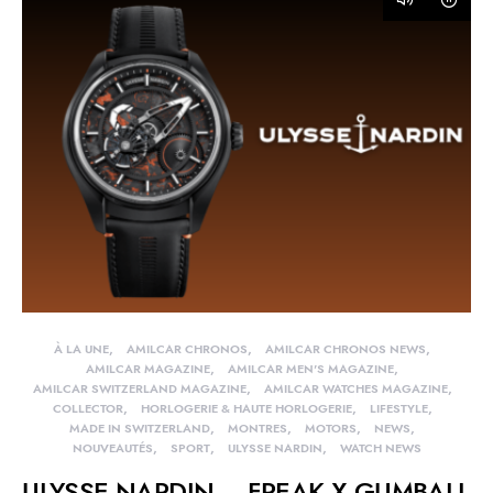
À LA UNE
AMILCAR CHRONOS
AMILCAR CHRONOS NEWS
AMILCAR MAGAZINE
AMILCAR MEN'S MAGAZINE
AMILCAR SWITZERLAND MAGAZINE
AMILCAR WATCHES MAGAZINE
COLLECTOR
HORLOGERIE & HAUTE HORLOGERIE
LIFESTYLE
MADE IN SWITZERLAND
MONTRES
MOTORS
NEWS
NOUVEAUTÉS
SPORT
ULYSSE NARDIN
WATCH NEWS
ULYSSE NARDIN – FREAK X GUMBALL