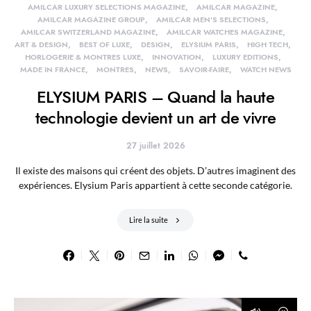
AMILCAR LUXURY SELECTIONS MAGAZINE
AMILCAR MAGAZINE
AMILCAR MAGAZINE GROUP
AMILCAR MEN'S SELECTIONS
AMILCAR SWITZERLAND MAGAZINE
AMILCAR WATCHES MAGAZINE
ART & DESIGN
BEST OF LUXE
DESIGN
ELYSIUM PARIS
HIGH TECH
HORLOGERIE & MONTRES LUXE
INNOVATION
LUXURY EDITIONS
MADE IN FRANCE
MONTRES
NEWS
SAVOIR-FAIRE
WATCH NEWS
ELYSIUM PARIS – Quand la haute
technologie devient un art de vivre
27 juillet 2026
Il existe des maisons qui créent des objets. D’autres imaginent des
expériences. Elysium Paris appartient à cette seconde catégorie.
Lire la suite