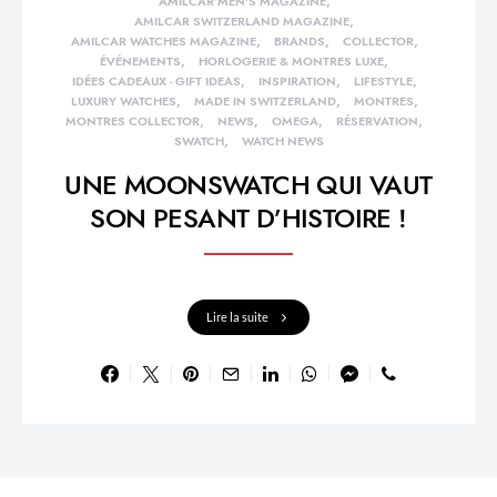
AMILCAR MEN'S MAGAZINE
AMILCAR SWITZERLAND MAGAZINE
AMILCAR WATCHES MAGAZINE
BRANDS
COLLECTOR
ÉVÉNEMENTS
HORLOGERIE & MONTRES LUXE
IDÉES CADEAUX - GIFT IDEAS
INSPIRATION
LIFESTYLE
LUXURY WATCHES
MADE IN SWITZERLAND
MONTRES
MONTRES COLLECTOR
NEWS
OMEGA
RÉSERVATION
SWATCH
WATCH NEWS
UNE MOONSWATCH QUI VAUT
SON PESANT D’HISTOIRE !
Lire la suite