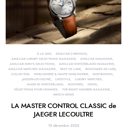
À LA UNE
AMILCAR CHRONOS
AMILCAR LUXURY SELECTIONS MAGAZINE
AMILCAR MAGAZINE
AMILCAR MEN'S SELECTIONS
AMILCAR SWITZERLAND MAGAZINE
AMILCAR WATCHES MAGAZINE
BEST OF LUXE
BOUTIQUES DE LUXE
COLLECTOR
HORLOGERIE & HAUTE HORLOGERIE
INSPIRATION
JAEGER-LECOULTRE
LIFESTYLE
LUXURY WATCHES
MADE IN SWITZERLAND
MONTRES
NEWS
SÉLECTIONS POUR HOMMES
THE RIGHT NUMBER MAGAZINE
WATCH NEWS
LA MASTER CONTROL CLASSIC de
JAEGER LECOULTRE
12 décembre 2025