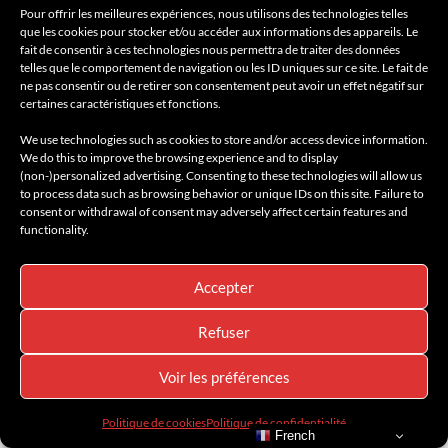
Pour offrir les meilleures expériences, nous utilisons des technologies telles
que les cookies pour stocker et/ou accéder aux informations des appareils. Le
fait de consentir à ces technologies nous permettra de traiter des données
telles que le comportement de navigation ou les ID uniques sur ce site. Le fait de
ne pas consentir ou de retirer son consentement peut avoir un effet négatif sur
certaines caractéristiques et fonctions.
We use technologies such as cookies to store and/or access device information.
We do this to improve the browsing experience and to display
(non-)personalized advertising. Consenting to these technologies will allow us
to process data such as browsing behavior or unique IDs on this site. Failure to
LE TEMPS ET LA VITESSE, RÉUNIS : BREITLING
consent or withdrawal of consent may adversely affect certain features and
ET ASTON MARTIN PRÉSENTENT LA TOP TIME
functionality.
23 juillet 2026
Accepter
Refuser
Voir les préférences
Politique de cookies
Politique de confidentialité
French