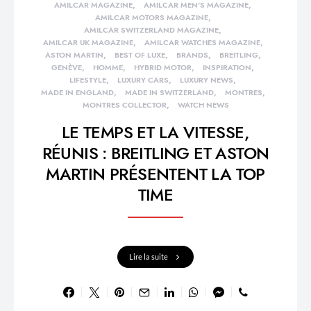
AMILCAR MAGAZINE
AMILCAR MEN'S MAGAZINE
AMILCAR MOTORS MAGAZINE
AMILCAR SWITZERLAND MAGAZINE
AMILCAR UK MAGAZINE
AMILCAR WATCHES MAGAZINE
ASTON MARTIN
BEST OF LUXE
BRANDS
BREITLING
GENÈVE
HOMME
HYBRID MOTOR
INSPIRATION
LIFESTYLE
LUXURY CARS
LUXURY NEWS
MADE IN ENGLAND
MADE IN SWITZERLAND
MONTRES
MONTRES COLLECTOR
WATCH NEWS
LE TEMPS ET LA VITESSE,
RÉUNIS : BREITLING ET ASTON
MARTIN PRÉSENTENT LA TOP
TIME
Lire la suite