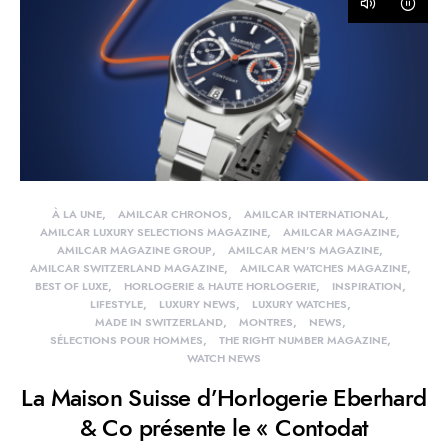
À LA UNE
AMILCAR CHRONOS
AMILCAR INTERNATIONAL
AMILCAR LUXURY SELECTIONS MAGAZINE
AMILCAR MAGAZINE
AMILCAR MAGAZINE GROUP
AMILCAR MEN'S MAGAZINE
AMILCAR SWITZERLAND MAGAZINE
AMILCAR WATCHES MAGAZINE
BEST OF LUXE
HORLOGERIE & HAUTE HORLOGERIE
INSPIRATION
LIFESTYLE
LUXURY NEWS
LUXURY WATCHES
MADE IN SWITZERLAND
MONTRES
NEWS
SÉLECTIONS POUR HOMMES
THE RIGHT NUMBER MAGAZINE
WATCH NEWS
La Maison Suisse d’Horlogerie Eberhard
& Co présente le « Contodat