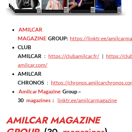
AMILCAR
MAGAZINE
GROUP:
https://linktr.ee/amilcarm
CLUB
AMILCAR
:
https://clubamilcar.fr/
|
https://clu
amilcar.com/
AMILCAR
CHRONOS
:
https://chronos.amilcarchronos.co
Amilcar Magazine
Group –
30
magazines
:
linktr.ee/amilcarmagazine
AMILCAR MAGAZINE
GROUP
(30
magazines
)