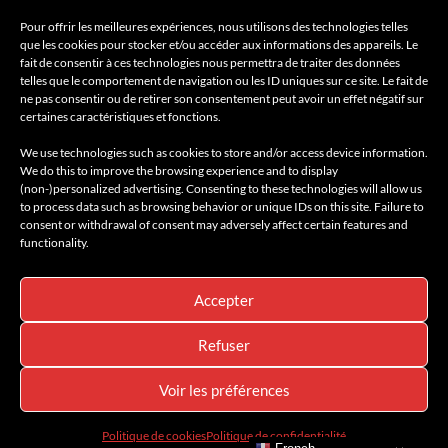
@amilcarmagazine
Pour offrir les meilleures expériences, nous utilisons des technologies telles
que les cookies pour stocker et/ou accéder aux informations des appareils. Le
fait de consentir à ces technologies nous permettra de traiter des données
telles que le comportement de navigation ou les ID uniques sur ce site. Le fait de
ne pas consentir ou de retirer son consentement peut avoir un effet négatif sur
certaines caractéristiques et fonctions.
We use technologies such as cookies to store and/or access device information.
We do this to improve the browsing experience and to display
(non-)personalized advertising. Consenting to these technologies will allow us
to process data such as browsing behavior or unique IDs on this site. Failure to
consent or withdrawal of consent may adversely affect certain features and
Accueil
AMILCAR MEN’S MAGAZINE
Voyages
functionality.
Conciergerie & Shop
Rejoindre le Club
Amilcar Magazine Group
Contact
Accepter
411K
13K
Refuser
© 2026 AMILCAR MEN'S MAGAZINE by Club Amilcar & AMILCAR
MAGAZINE GROUP - Designed by
AGENCE MEDIANE
Voir les préférences
Politique de cookies
Politique de confidentialité