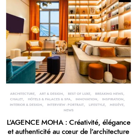
ARCHITECTURE
ART & DESIGN
BEST OF LUXE
BREAKING NEWS
CHALET
HÔTELS & PALACES & SPA
INNOVATION
INSPIRATION
INTERIOR & DESIGN
INTERVIEW - PORTRAIT
LIFESTYLE
MEGÈVE
NEWS
L’AGENCE MOHA : Créativité, élégance
et authenticité au cœur de l’architecture