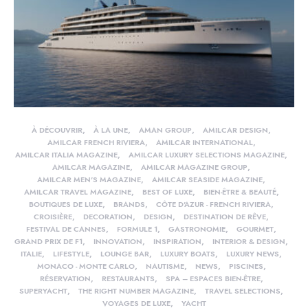
À DÉCOUVRIR
À LA UNE
AMAN GROUP
AMILCAR DESIGN
AMILCAR FRENCH RIVIERA
AMILCAR INTERNATIONAL
AMILCAR ITALIA MAGAZINE
AMILCAR LUXURY SELECTIONS MAGAZINE
AMILCAR MAGAZINE
AMILCAR MAGAZINE GROUP
AMILCAR MEN'S MAGAZINE
AMILCAR SEASIDE MAGAZINE
AMILCAR TRAVEL MAGAZINE
BEST OF LUXE
BIEN-ÊTRE & BEAUTÉ
BOUTIQUES DE LUXE
BRANDS
CÔTE D'AZUR - FRENCH RIVIERA
CROISIÈRE
DECORATION
DESIGN
DESTINATION DE RÊVE
FESTIVAL DE CANNES
FORMULE 1
GASTRONOMIE
GOURMET
GRAND PRIX DE F1
INNOVATION
INSPIRATION
INTERIOR & DESIGN
ITALIE
LIFESTYLE
LOUNGE BAR
LUXURY BOATS
LUXURY NEWS
MONACO - MONTE CARLO
NAUTISME
NEWS
PISCINES
RÉSERVATION
RESTAURANTS
SPA – ESPACES BIEN-ÊTRE
SUPERYACHT
THE RIGHT NUMBER MAGAZINE
TRAVEL SELECTIONS
VOYAGES DE LUXE
YACHT