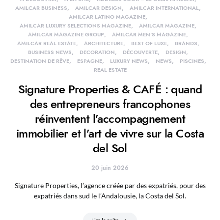
AMILCAR BUSINESS
AMILCAR DESIGN
AMILCAR INTERNATIONAL
AMILCAR LATINO MAGAZINE
AMILCAR LUXURY SELECTIONS MAGAZINE
AMILCAR MAGAZINE
AMILCAR MAGAZINE GROUP
AMILCAR MEN'S MAGAZINE
AMILCAR REAL ESTATE
ARCHITECTURE
BEST OF LUXE
BRANDS
BUSINESS NEWS
DECORATION
DÉCOUVERTE
DESIGN
DESTINATION DE RÊVE
ESPAGNE
LUXURY NEWS
NEWS
PISCINES
REAL ESTATE
Signature Properties & CAFÉ : quand
des entrepreneurs francophones
réinventent l’accompagnement
immobilier et l’art de vivre sur la Costa
del Sol
20 juin 2026
Signature Properties, l’agence créée par des expatriés, pour des
expatriés dans sud le l’Andalousie, la Costa del Sol.