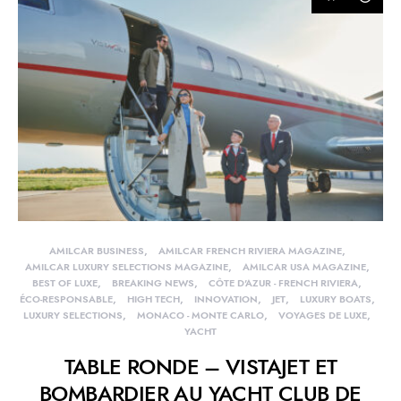
AMILCAR BUSINESS
AMILCAR FRENCH RIVIERA MAGAZINE
AMILCAR LUXURY SELECTIONS MAGAZINE
AMILCAR USA MAGAZINE
BEST OF LUXE
BREAKING NEWS
CÔTE D'AZUR - FRENCH RIVIERA
ÉCO-RESPONSABLE
HIGH TECH
INNOVATION
JET
LUXURY BOATS
LUXURY SELECTIONS
MONACO - MONTE CARLO
VOYAGES DE LUXE
YACHT
TABLE RONDE – VISTAJET ET
BOMBARDIER AU YACHT CLUB DE