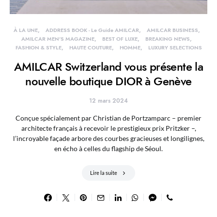
À LA UNE
ADDRESS BOOK - Le Guide AMILCAR
AMILCAR BUSINESS
AMILCAR MEN'S MAGAZINE
BEST OF LUXE
BREAKING NEWS
FASHION & STYLE
HAUTE COUTURE
HOMME
LUXURY SELECTIONS
AMILCAR Switzerland vous présente la
nouvelle boutique DIOR à Genève
12 mars 2024
Conçue spécialement par Christian de Portzamparc – premier
architecte français à recevoir le prestigieux prix Pritzker –,
l’incroyable façade arbore des courbes gracieuses et longilignes,
en écho à celles du flagship de Séoul.
Lire la suite