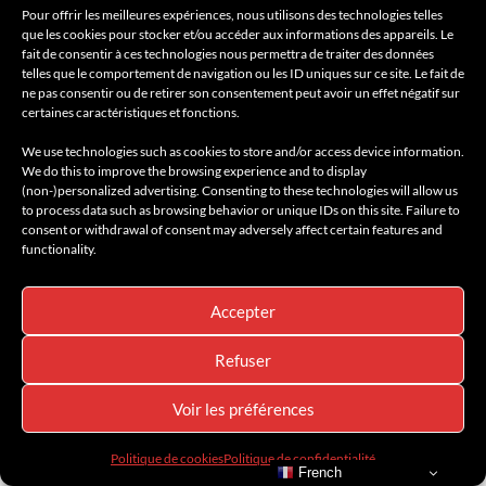
Pour offrir les meilleures expériences, nous utilisons des technologies telles
que les cookies pour stocker et/ou accéder aux informations des appareils. Le
fait de consentir à ces technologies nous permettra de traiter des données
telles que le comportement de navigation ou les ID uniques sur ce site. Le fait de
ne pas consentir ou de retirer son consentement peut avoir un effet négatif sur
certaines caractéristiques et fonctions.
We use technologies such as cookies to store and/or access device information.
We do this to improve the browsing experience and to display
(non-)personalized advertising. Consenting to these technologies will allow us
to process data such as browsing behavior or unique IDs on this site. Failure to
consent or withdrawal of consent may adversely affect certain features and
functionality.
Nouvelle BMW X5 – La cinquième génération
Accepter
Refuser
Voir les préférences
Politique de cookies
Politique de confidentialité
French