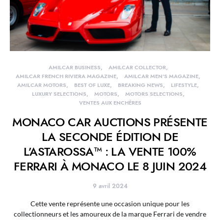
AMILCAR BUSINESS
AMILCAR COLLECTOR
AMILCAR FRENCH RIVIERA MAGAZINE
AMILCAR MEN'S MAGAZINE
AMILCAR MOTORS
BEST OF LUXE
BREAKING NEWS
LIFESTYLE
LUXURY SELECTIONS
MOTORS
MOTORS SELECTIONS
VENTES AUX ENCHÈRES
MONACO CAR AUCTIONS PRÉSENTE
LA SECONDE ÉDITION DE
L’ASTAROSSA™ : LA VENTE 100%
FERRARI À MONACO LE 8 JUIN 2024
9 avril 2024
Cette vente représente une occasion unique pour les
collectionneurs et les amoureux de la marque Ferrari de vendre