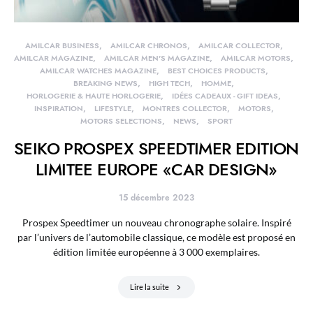
AMILCAR BUSINESS
AMILCAR CHRONOS
AMILCAR COLLECTOR
AMILCAR MAGAZINE
AMILCAR MEN'S MAGAZINE
AMILCAR MOTORS
AMILCAR WATCHES MAGAZINE
BEST CHOICES PRODUCTS
BREAKING NEWS
HIGH TECH
HOMME
HORLOGERIE & HAUTE HORLOGERIE
IDÉES CADEAUX - GIFT IDEAS
INSPIRATION
LIFESTYLE
MONTRES COLLECTOR
MOTORS
MOTORS SELECTIONS
NEWS
SPORT
SEIKO PROSPEX SPEEDTIMER EDITION
LIMITEE EUROPE «CAR DESIGN»
15 décembre 2023
Prospex Speedtimer un nouveau chronographe solaire. Inspiré
par l’univers de l’automobile classique, ce modèle est proposé en
édition limitée européenne à 3 000 exemplaires.
Lire la suite