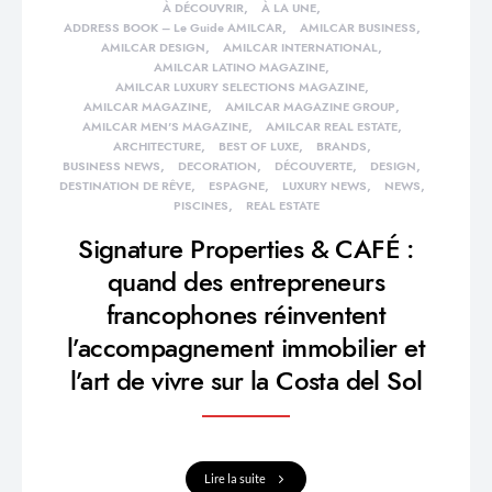
À DÉCOUVRIR
À LA UNE
ADDRESS BOOK – Le Guide AMILCAR
AMILCAR BUSINESS
AMILCAR DESIGN
AMILCAR INTERNATIONAL
AMILCAR LATINO MAGAZINE
AMILCAR LUXURY SELECTIONS MAGAZINE
AMILCAR MAGAZINE
AMILCAR MAGAZINE GROUP
AMILCAR MEN'S MAGAZINE
AMILCAR REAL ESTATE
ARCHITECTURE
BEST OF LUXE
BRANDS
BUSINESS NEWS
DECORATION
DÉCOUVERTE
DESIGN
DESTINATION DE RÊVE
ESPAGNE
LUXURY NEWS
NEWS
PISCINES
REAL ESTATE
Signature Properties & CAFÉ :
quand des entrepreneurs
francophones réinventent
l’accompagnement immobilier et
l’art de vivre sur la Costa del Sol
Lire la suite