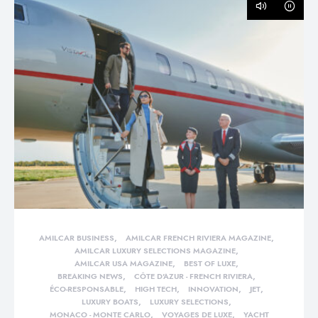
AMILCAR BUSINESS
AMILCAR FRENCH RIVIERA MAGAZINE
AMILCAR LUXURY SELECTIONS MAGAZINE
AMILCAR USA MAGAZINE
BEST OF LUXE
BREAKING NEWS
CÔTE D'AZUR - FRENCH RIVIERA
ÉCO-RESPONSABLE
HIGH TECH
INNOVATION
JET
LUXURY BOATS
LUXURY SELECTIONS
MONACO - MONTE CARLO
VOYAGES DE LUXE
YACHT