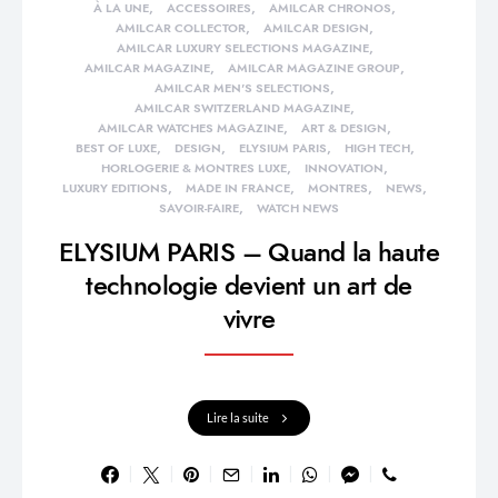
À LA UNE
ACCESSOIRES
AMILCAR CHRONOS
AMILCAR COLLECTOR
AMILCAR DESIGN
AMILCAR LUXURY SELECTIONS MAGAZINE
AMILCAR MAGAZINE
AMILCAR MAGAZINE GROUP
AMILCAR MEN'S SELECTIONS
AMILCAR SWITZERLAND MAGAZINE
AMILCAR WATCHES MAGAZINE
ART & DESIGN
BEST OF LUXE
DESIGN
ELYSIUM PARIS
HIGH TECH
HORLOGERIE & MONTRES LUXE
INNOVATION
LUXURY EDITIONS
MADE IN FRANCE
MONTRES
NEWS
SAVOIR-FAIRE
WATCH NEWS
ELYSIUM PARIS – Quand la haute
technologie devient un art de
vivre
Lire la suite