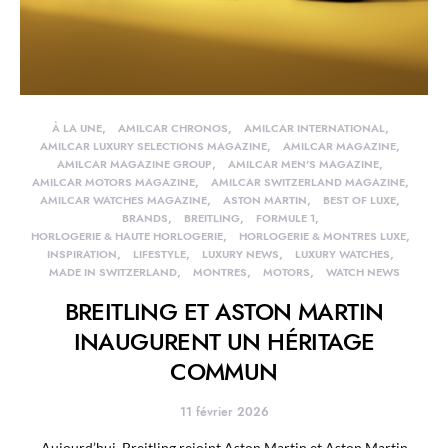
À LA UNE
AMILCAR CHRONOS
AMILCAR INTERNATIONAL
AMILCAR LUXURY SELECTIONS MAGAZINE
AMILCAR MAGAZINE
AMILCAR MAGAZINE GROUP
AMILCAR MEN'S MAGAZINE
AMILCAR MOTORS MAGAZINE
AMILCAR SWITZERLAND MAGAZINE
AMILCAR WATCHES MAGAZINE
ASTON MARTIN
BEST OF LUXE
BRANDS
BREITLING
FORMULE 1
HORLOGERIE & HAUTE HORLOGERIE
HORLOGERIE & MONTRES LUXE
INSPIRATION
LIFESTYLE
LUXURY NEWS
LUXURY WATCHES
MADE IN SWITZERLAND
MONTRES
MOTORS
WATCH NEWS
BREITLING ET ASTON MARTIN
INAUGURENT UN HÉRITAGE
COMMUN
11 février 2026
Aujourd’hui, Breitling rejoint Aston Martin et Aston Martin