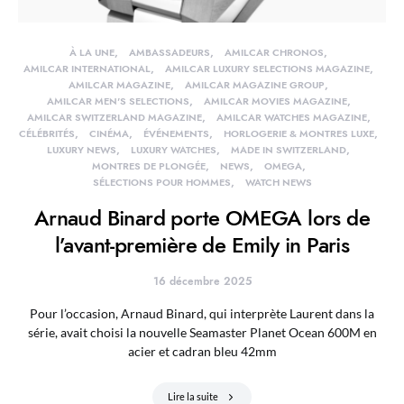
À LA UNE
AMBASSADEURS
AMILCAR CHRONOS
AMILCAR INTERNATIONAL
AMILCAR LUXURY SELECTIONS MAGAZINE
AMILCAR MAGAZINE
AMILCAR MAGAZINE GROUP
AMILCAR MEN'S SELECTIONS
AMILCAR MOVIES MAGAZINE
AMILCAR SWITZERLAND MAGAZINE
AMILCAR WATCHES MAGAZINE
CÉLÉBRITÉS
CINÉMA
ÉVÉNEMENTS
HORLOGERIE & MONTRES LUXE
LUXURY NEWS
LUXURY WATCHES
MADE IN SWITZERLAND
MONTRES DE PLONGÉE
NEWS
OMEGA
SÉLECTIONS POUR HOMMES
WATCH NEWS
Arnaud Binard porte OMEGA lors de
l’avant-première de Emily in Paris
16 décembre 2025
Pour l’occasion, Arnaud Binard, qui interprète Laurent dans la
série, avait choisi la nouvelle Seamaster Planet Ocean 600M en
acier et cadran bleu 42mm
Lire la suite