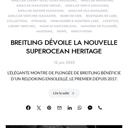
AMILCAR LUXURY SELECTIONS MAGAZINE
AMILCAR MAGAZINE
AMILCAR MAGAZINE GROUP
AMILCAR MEN'S MAGAZINE
AMILCAR SEASIDE MAGAZINE
AMILCAR USA MAGAZINE
AMILCAR WATCHES MAGAZINE
BORD DE MER
BOUTIQUES DE LUXE
COLLECTION
EYEWEAR
HORLOGERIE & MONTRES LUXE
LIFESTYLE
LUXURY WATCHES
MADE IN SWITZERLAND
MONTRES DE PLONGÉE
NAUTISME
NEWS
WATCH NEWS
BREITLING DÉVOILE LA NOUVELLE
SUPEROCEAN HERITAGE
12 juin 2025
L’ÉLÉGANTE MONTRE DE PLONGÉE DE BREITLING BÉNÉFICIE
D’UN RELOOKING ENSOLEILLÉ, LE PREMIER DEPUIS 2017.
Lire la suite