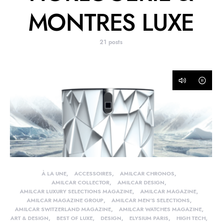
MONTRES LUXE
21 posts
À LA UNE
ACCESSOIRES
AMILCAR CHRONOS
AMILCAR COLLECTOR
AMILCAR DESIGN
AMILCAR LUXURY SELECTIONS MAGAZINE
AMILCAR MAGAZINE
AMILCAR MAGAZINE GROUP
AMILCAR MEN'S SELECTIONS
AMILCAR SWITZERLAND MAGAZINE
AMILCAR WATCHES MAGAZINE
ART & DESIGN
BEST OF LUXE
DESIGN
ELYSIUM PARIS
HIGH TECH