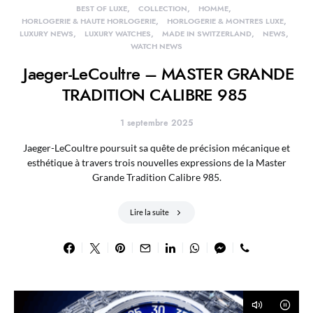
BEST OF LUXE
COLLECTION
HOMME
HORLOGERIE & HAUTE HORLOGERIE
HORLOGERIE & MONTRES LUXE
LUXURY NEWS
LUXURY WATCHES
MADE IN SWITZERLAND
NEWS
WATCH NEWS
Jaeger-LeCoultre – MASTER GRANDE
TRADITION CALIBRE 985
1 septembre 2025
Jaeger-LeCoultre poursuit sa quête de précision mécanique et
esthétique à travers trois nouvelles expressions de la Master
Grande Tradition Calibre 985.
Lire la suite