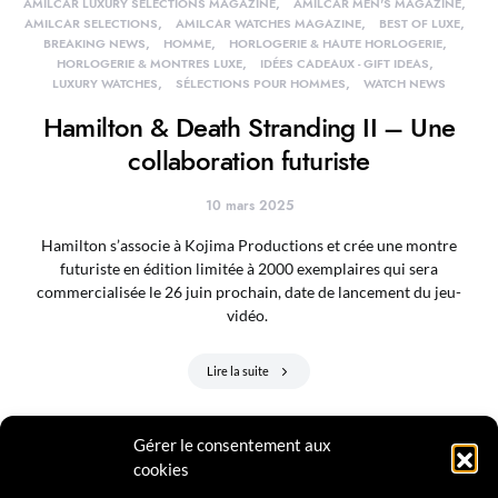
AMILCAR LUXURY SELECTIONS MAGAZINE
AMILCAR MEN'S MAGAZINE
AMILCAR SELECTIONS
AMILCAR WATCHES MAGAZINE
BEST OF LUXE
BREAKING NEWS
HOMME
HORLOGERIE & HAUTE HORLOGERIE
HORLOGERIE & MONTRES LUXE
IDÉES CADEAUX - GIFT IDEAS
LUXURY WATCHES
SÉLECTIONS POUR HOMMES
WATCH NEWS
Hamilton & Death Stranding II – Une
collaboration futuriste
10 mars 2025
Hamilton s’associe à Kojima Productions et crée une montre
futuriste en édition limitée à 2000 exemplaires qui sera
commercialisée le 26 juin prochain, date de lancement du jeu-
vidéo.
Lire la suite
Gérer le consentement aux
cookies