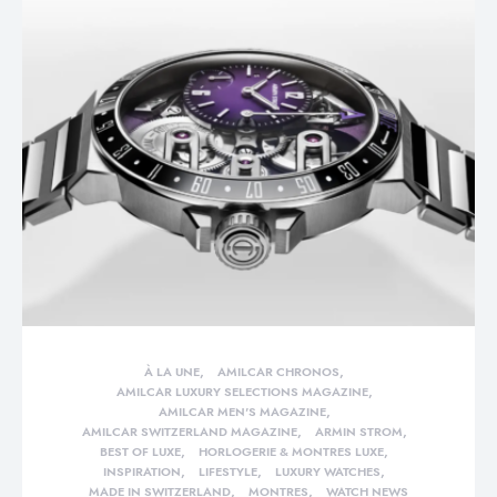
À LA UNE
AMILCAR CHRONOS
AMILCAR LUXURY SELECTIONS MAGAZINE
AMILCAR MEN'S MAGAZINE
AMILCAR SWITZERLAND MAGAZINE
ARMIN STROM
BEST OF LUXE
HORLOGERIE & MONTRES LUXE
INSPIRATION
LIFESTYLE
LUXURY WATCHES
MADE IN SWITZERLAND
MONTRES
WATCH NEWS