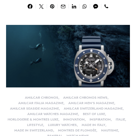
AMILCAR CHRONOS
AMILCAR CHRONOS NEWS
AMILCAR ITALIA MAGAZINE
AMILCAR MEN'S MAGAZINE
AMILCAR SEASIDE MAGAZINE
AMILCAR SWITZERLAND MAGAZINE
AMILCAR WATCHES MAGAZINE
BEST OF LUXE
HORLOGERIE & MONTRES LUXE
INNOVATION
INSPIRATION
ITALIE
LIFESTYLE
LUXURY WATCHES
MADE IN ITALY
MADE IN SWITZERLAND
MONTRES DE PLONGÉE
NAUTISME
PANERAI
WATCH NEWS