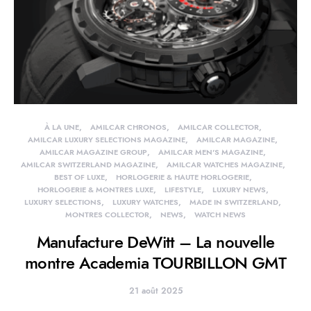
À LA UNE
AMILCAR CHRONOS
AMILCAR COLLECTOR
AMILCAR LUXURY SELECTIONS MAGAZINE
AMILCAR MAGAZINE
AMILCAR MAGAZINE GROUP
AMILCAR MEN'S MAGAZINE
AMILCAR SWITZERLAND MAGAZINE
AMILCAR WATCHES MAGAZINE
BEST OF LUXE
HORLOGERIE & HAUTE HORLOGERIE
HORLOGERIE & MONTRES LUXE
LIFESTYLE
LUXURY NEWS
LUXURY SELECTIONS
LUXURY WATCHES
MADE IN SWITZERLAND
MONTRES COLLECTOR
NEWS
WATCH NEWS
Manufacture DeWitt – La nouvelle
montre Academia TOURBILLON GMT
21 août 2025