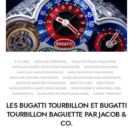
À LA UNE
AMILCAR CHRONOS
AMILCAR ITALIA MAGAZINE
AMILCAR LUXURY SELECTIONS MAGAZINE
AMILCAR MAGAZINE
AMILCAR MAGAZINE GROUP
AMILCAR MEN'S MAGAZINE
AMILCAR MOTORS MAGAZINE
AMILCAR SWITZERLAND MAGAZINE
AMILCAR WATCHES MAGAZINE
BEST OF LUXE
HIGH TECH
HORLOGERIE & HAUTE HORLOGERIE
HORLOGERIE & MONTRES LUXE
INSPIRATION
JOAILLERIE ET HAUTE JOAILLERIE
LUXURY WATCHES
LES BUGATTI TOURBILLON ET BUGATTI
TOURBILLON BAGUETTE PAR JACOB &
CO.