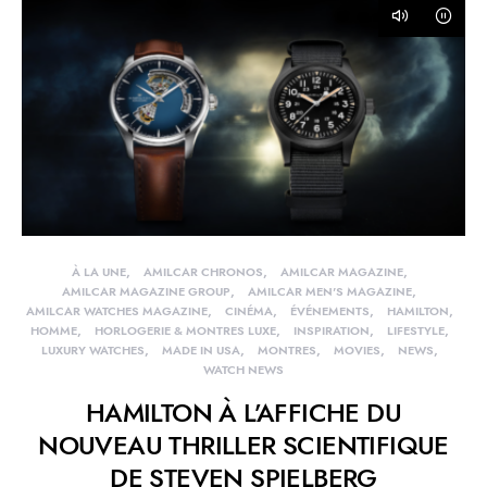
À LA UNE
AMILCAR CHRONOS
AMILCAR MAGAZINE
AMILCAR MAGAZINE GROUP
AMILCAR MEN'S MAGAZINE
AMILCAR WATCHES MAGAZINE
CINÉMA
ÉVÉNEMENTS
HAMILTON
HOMME
HORLOGERIE & MONTRES LUXE
INSPIRATION
LIFESTYLE
LUXURY WATCHES
MADE IN USA
MONTRES
MOVIES
NEWS
WATCH NEWS
HAMILTON À L’AFFICHE DU
NOUVEAU THRILLER SCIENTIFIQUE
DE STEVEN SPIELBERG