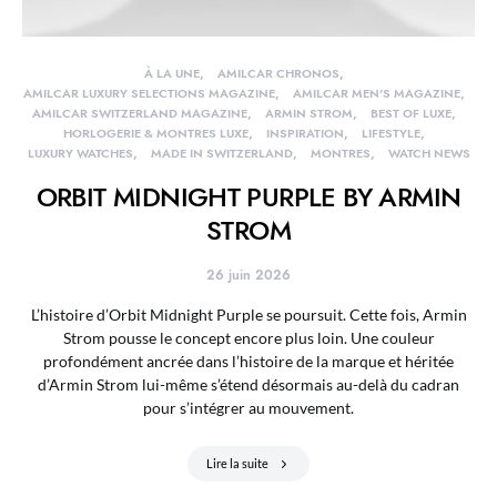
À LA UNE
AMILCAR CHRONOS
AMILCAR LUXURY SELECTIONS MAGAZINE
AMILCAR MEN'S MAGAZINE
AMILCAR SWITZERLAND MAGAZINE
ARMIN STROM
BEST OF LUXE
HORLOGERIE & MONTRES LUXE
INSPIRATION
LIFESTYLE
LUXURY WATCHES
MADE IN SWITZERLAND
MONTRES
WATCH NEWS
ORBIT MIDNIGHT PURPLE BY ARMIN
STROM
26 juin 2026
L’histoire d’Orbit Midnight Purple se poursuit. Cette fois, Armin
Strom pousse le concept encore plus loin. Une couleur
profondément ancrée dans l’histoire de la marque et héritée
d’Armin Strom lui-même s’étend désormais au-delà du cadran
pour s’intégrer au mouvement.
Lire la suite