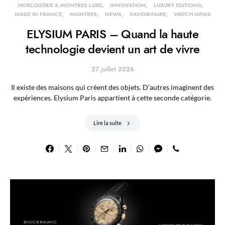
HORLOGERIE & MONTRES LUXE
INNOVATION
LUXURY EDITIONS
MADE IN FRANCE
MONTRES
NEWS
SAVOIR-FAIRE
WATCH NEWS
ELYSIUM PARIS – Quand la haute
technologie devient un art de vivre
27 juillet 2026
Il existe des maisons qui créent des objets. D’autres imaginent des
expériences. Elysium Paris appartient à cette seconde catégorie.
Lire la suite