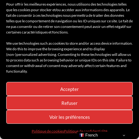
Pour offrir les meilleures expériences, nous utilisons des technologies telles
que les cookies pour stocker et/ou accéder aux informations des appareils. Le
fait de consentir à ces technologies nous permettra de traiter des données
telles que le comportement de navigation ou les ID uniques sur ce site. Le fait de
ne pas consentir ou de retirer son consentement peut avoir un effet négatif sur
certaines caractéristiques et fonctions.
We use technologies such as cookies to store and/or access device information.
We do this to improve the browsing experience and to display
(non-)personalized advertising. Consenting to these technologies will allow us
to process data such as browsing behavior or unique IDs on this site. Failure to
consent or withdrawal of consent may adversely affect certain features and
functionality.
À DÉCOUVRIR
BEST OF LUXE
BREAKING NEWS
BY RACKEL SELECTIONS
HORLOGERIE & HAUTE HORLOGERIE
Accepter
HORLOGERIE & MONTRES LUXE
LUXURY SELECTIONS
LUXURY WATCHES
MONTRES COLLECTOR
NEWS
SHOPPING LIST
Refuser
Collector : L’OMEGA Seamaster Diver
Voir les préférences
300M Bronze Gold et Bordeaux
Politique de cookies
Politique de confidentialité
19 février 2025
French