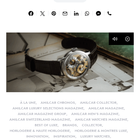
À LA UNE
AMILCAR CHRONOS
AMILCAR COLLECTOR
AMILCAR LUXURY SELECTIONS MAGAZINE
AMILCAR MAGAZINE
AMILCAR MAGAZINE GROUP
AMILCAR MEN'S MAGAZINE
AMILCAR SWITZERLAND MAGAZINE
AMILCAR WATCHES MAGAZINE
BEST OF LUXE
BRANDS
COLLECTOR
HORLOGERIE & HAUTE HORLOGERIE
HORLOGERIE & MONTRES LUXE
INNOVATION
INSPIRATION
LUXURY WATCHES