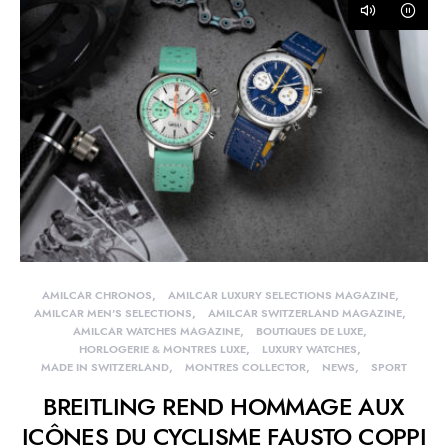
AMILCAR CHRONOS
AMILCAR LUXURY SELECTIONS MAGAZINE
AMILCAR MEN'S SELECTIONS
AMILCAR SWITZERLAND MAGAZINE
AMILCAR WATCHES MAGAZINE
BOUTIQUES DE LUXE
HORLOGERIE & MONTRES LUXE
LUXURY WATCHES
MADE IN SWITZERLAND
MONTRES COLLECTOR
NEWS
SPORT
BREITLING REND HOMMAGE AUX
ICÔNES DU CYCLISME FAUSTO COPPI