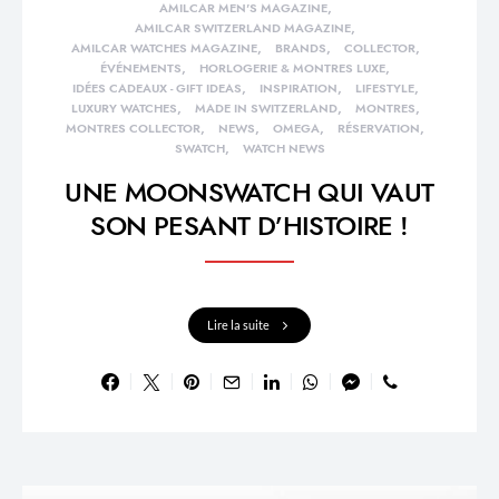
AMILCAR MEN'S MAGAZINE
AMILCAR SWITZERLAND MAGAZINE
AMILCAR WATCHES MAGAZINE
BRANDS
COLLECTOR
ÉVÉNEMENTS
HORLOGERIE & MONTRES LUXE
IDÉES CADEAUX - GIFT IDEAS
INSPIRATION
LIFESTYLE
LUXURY WATCHES
MADE IN SWITZERLAND
MONTRES
MONTRES COLLECTOR
NEWS
OMEGA
RÉSERVATION
SWATCH
WATCH NEWS
UNE MOONSWATCH QUI VAUT
SON PESANT D’HISTOIRE !
Lire la suite