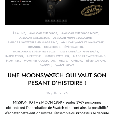
À LA UNE
AMILCAR CHRONOS
AMILCAR CHRONOS NEWS
AMILCAR COLLECTOR
AMILCAR MEN'S MAGAZINE
AMILCAR SWITZERLAND MAGAZINE
AMILCAR WATCHES MAGAZINE
BRANDS
COLLECTOR
ÉVÉNEMENTS
HORLOGERIE & MONTRES LUXE
IDÉES CADEAUX - GIFT IDEAS
INSPIRATION
LIFESTYLE
LUXURY WATCHES
MADE IN SWITZERLAND
MONTRES
MONTRES COLLECTOR
NEWS
OMEGA
RÉSERVATION
SWATCH
WATCH NEWS
UNE MOONSWATCH QUI VAUT SON
PESANT D’HISTOIRE !
16 juillet 2026
MISSION TO THE MOON 1969 – Seules 1969 personnes
obtiendront l’approbation de Swatch et auront ainsi la possibilité
d’acheter cette édition limitée. L’ensemble du processus se déroule