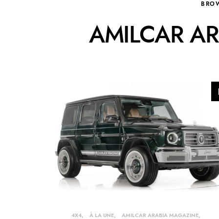
BRO
AMILCAR A
4X4
À LA UNE
AMILCAR ARABIA MAGAZINE