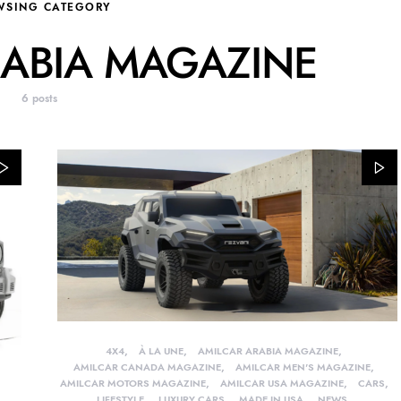
WSING CATEGORY
RABIA MAGAZINE
6 posts
4X4
À LA UNE
AMILCAR ARABIA MAGAZINE
AMILCAR CANADA MAGAZINE
AMILCAR MEN'S MAGAZINE
AMILCAR MOTORS MAGAZINE
AMILCAR USA MAGAZINE
CARS
LIFESTYLE
LUXURY CARS
MADE IN USA
NEWS