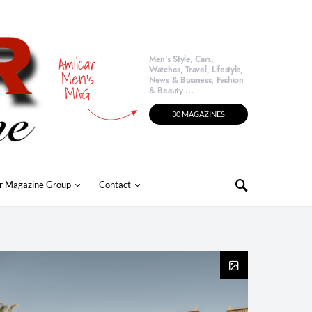
Amilcar
Men's Style, Cars,
Watches, Travel, Lifestyle,
Men's
News & Business, Fashion
MAG
& Beauty ...
30 MAGAZINES
r Magazine Group
Contact