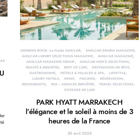
ADDRESS BOOK - Le Guide AMILCAR
AMILCAR ARABIA MAGAZINE
AMILCAR LUXURY SELECTIONS MAGAZINE
AMILCAR MAGAZINE
4X4
AMILCAR MAGAZINE GROUP
AMILCAR MEN'S SELECTIONS
BEAUTÉ & BIEN-ÊTRE
BEST OF LUXE
DESTINATION DE RÊVE
U
GASTRONOMIE
HÔTELS & PALACES & SPA
LIFESTYLE
LUXURY HOTELS
NEWS
PISCINES
RÉSERVATION
RESTAURANTS
SPA – ESPACES BIEN-ÊTRE
TRAVEL SELECTIONS
VOYAGES DE LUXE
PARK HYATT MARRAKECH
l’élégance et le soleil à moins de 3
der
heures de la France
té
30 avril 2025