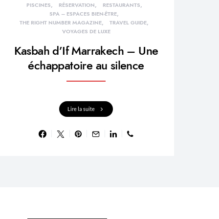
PISCINES
RÉSERVATION
RESTAURANTS
SPA – ESPACES BIEN-ÊTRE
THE RIGHT NUMBER MAGAZINE
TRAVEL GUIDE
VOYAGES DE LUXE
Kasbah d’If Marrakech – Une
échappatoire au silence
Lire la suite