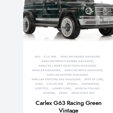
4X4
À LA UNE
AMILCAR ARABIA MAGAZINE
AMILCAR FRENCH RIVIERA MAGAZINE
AMILCAR LUXURY SELECTIONS MAGAZINE
AMILCAR MAGAZINE
AMILCAR MEN'S MAGAZINE
AMILCAR MOTORS MAGAZINE
AMILCAR SWITZERLAND MAGAZINE
BEST OF LUXE
CARS
COLLECTOR
DESIGN
INSPIRATION
LIFESTYLE
LUXURY CARS
MADE IN POLAND
MOTORS
NEWS
SÉLECTIONS 4X4
Carlex G63 Racing Green
Vintage