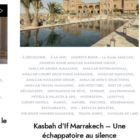
À DÉCOUVRIR
À LA UNE
ADDRESS BOOK – Le Guide AMILCAR
ADDRESS BOOK AMILCAR MAGAZINE GROUP
AMILCAR ARABIA MAGAZINE
AMILCAR INTERNATIONAL
AMILCAR LUXURY SELECTIONS MAGAZINE
AMILCAR MAGAZINE
AMILCAR MAGAZINE GROUP
AMILCAR MEN'S SELECTIONS
E
AMILCAR TRAVEL MAGAZINE
ARCHITECTURE
BEST OF LUXE
DÉCOUVERTE
DESTINATION DE RÊVE
ETHIQUE
GASTRONOMIE
HÔTELS & PALACES & SPA
INSPIRATION
LIFESTYLE
S
LUXURY HOTELS
MAROC
NATURE
PISCINES
RÉSERVATION
RESTAURANTS
SPA – ESPACES BIEN-ÊTRE
THE RIGHT NUMBER MAGAZINE
TRAVEL GUIDE
VOYAGES DE LUXE
 le
Kasbah d’If Marrakech – Une
échappatoire au silence