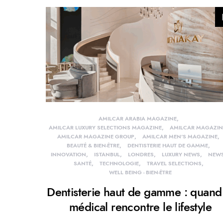
AMILCAR ARABIA MAGAZINE
AMILCAR LUXURY SELECTIONS MAGAZINE
AMILCAR MAGAZIN
AMILCAR MAGAZINE GROUP
AMILCAR MEN'S MAGAZINE
BEAUTÉ & BIEN-ÊTRE
DENTISTERIE HAUT DE GAMME
INNOVATION
ISTANBUL
LONDRES
LUXURY NEWS
NEW
SANTÉ
TECHNOLOGIE
TRAVEL SELECTIONS
WELL BEING - BIEN-ÊTRE
Dentisterie haut de gamme : quand
médical rencontre le lifestyle