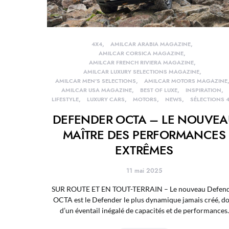
4X4
AMILCAR ARABIA MAGAZINE
AMILCAR CORSICA MAGAZINE
AMILCAR FRENCH RIVIERA MAGAZINE
AMILCAR LUXURY SELECTIONS MAGAZINE
AMILCAR MEN'S SELECTIONS
AMILCAR MOTORS MAGAZINE
AMILCAR USA MAGAZINE
BEST OF LUXE
INSPIRATION
LIFESTYLE
LUXURY CARS
MOTORS
NEWS
SÉLECTIONS 
DEFENDER OCTA – LE NOUVEA
MAÎTRE DES PERFORMANCES
EXTRÊMES
11 mai 2025
SUR ROUTE ET EN TOUT-TERRAIN – Le nouveau Defen
OCTA est le Defender le plus dynamique jamais créé, do
d’un éventail inégalé de capacités et de performances.