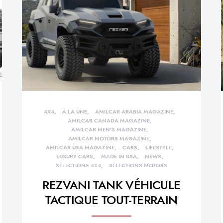
4X4
À LA UNE
AMILCAR ARABIA MAGAZINE
AMILCAR CANADA MAGAZINE
AMILCAR MEN'S MAGAZINE
AMILCAR MOTORS MAGAZINE
AMILCAR USA MAGAZINE
CARS
LIFESTYLE
LUXURY CARS
MADE IN USA
NEWS
SÉLECTIONS 4X4
SÉLECTIONS MOTORS
REZVANI TANK VÉHICULE
TACTIQUE TOUT-TERRAIN