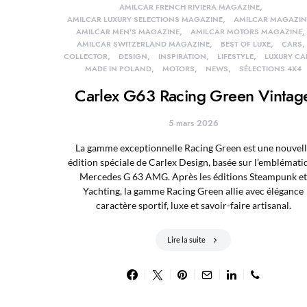
AMILCAR FRENCH RIVIERA MAGAZINE
AMILCAR LUXURY SELECTIONS MAGAZINE
AMILCAR MAGAZIN
AMILCAR MEN'S MAGAZINE
AMILCAR MOTORS MAGAZINE
AMILCAR SWITZERLAND MAGAZINE
BEST OF LUXE
CARS
COLLECTOR
DESIGN
INSPIRATION
LIFESTYLE
LUXURY CA
MADE IN POLAND
MOTORS
NEWS
SÉLECTIONS 4X4
Carlex G63 Racing Green Vintag
5 mars 2026
La gamme exceptionnelle Racing Green est une nouvell
édition spéciale de Carlex Design, basée sur l’emblémati
Mercedes G 63 AMG. Après les éditions Steampunk et
Yachting, la gamme Racing Green allie avec élégance
caractère sportif, luxe et savoir-faire artisanal.
Lire la suite