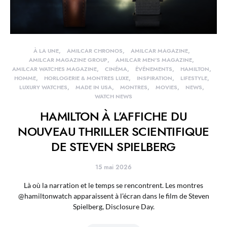
À LA UNE
AMILCAR CHRONOS
AMILCAR MAGAZINE
AMILCAR MAGAZINE GROUP
AMILCAR MEN'S MAGAZINE
AMILCAR WATCHES MAGAZINE
CINÉMA
ÉVÉNEMENTS
HAMILTON
HOMME
HORLOGERIE & MONTRES LUXE
INSPIRATION
LIFESTYLE
LUXURY WATCHES
MADE IN USA
MONTRES
MOVIES
NEWS
WATCH NEWS
HAMILTON À L’AFFICHE DU
NOUVEAU THRILLER SCIENTIFIQUE
DE STEVEN SPIELBERG
15 mai 2026
Là où la narration et le temps se rencontrent. Les montres
@hamiltonwatch apparaissent à l’écran dans le film de Steven
Spielberg, Disclosure Day.