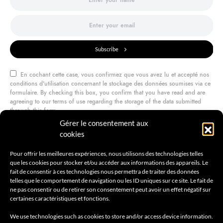
Subscribe
En cochant cette case, vous confirmez que vous avez lu et accepté nos
conditions d'utilisation concernant le stockage des données soumises via ce
formulaire. By checking this box, you confirm that you have read and are
agreeing to our terms of use regarding the storage of the data submitted
through this form.
Gérer le consentement aux
cookies
@amilcarmagazine
Pour offrir les meilleures expériences, nous utilisons des technologies telles
que les cookies pour stocker et/ou accéder aux informations des appareils. Le
fait de consentir à ces technologies nous permettra de traiter des données
telles que le comportement de navigation ou les ID uniques sur ce site. Le fait de
ne pas consentir ou de retirer son consentement peut avoir un effet négatif sur
certaines caractéristiques et fonctions.
We use technologies such as cookies to store and/or access device information.