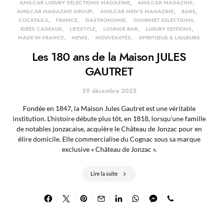
AMILCAR LUXURY SELECTIONS MAGAZINE
AMILCAR MAGAZINE
AMILCAR MAGAZINE GROUP
AMILCAR MEN'S MAGAZINE
BARS
COCKTAILS
FRANCE
GASTRONOMIE
GOURMET SELECTIONS
IDÉES CADEAUX
LIFESTYLE
LOUNGE BAR
LUXURY EDITIONS
MADE IN FRANCE
NEWS
NOUVEAUTÉS
SPIRITUEUX & LIQUEURS
Les 180 ans de la Maison JULES
GAUTRET
29 décembre 2025
Fondée en 1847, la Maison Jules Gautret est une véritable
institution. L’histoire débute plus tôt, en 1818, lorsqu’une famille
de notables jonzacaise, acquière le Château de Jonzac pour en
élire domicile. Elle commercialise du Cognac sous sa marque
exclusive « Château de Jonzac ».
Lire la suite