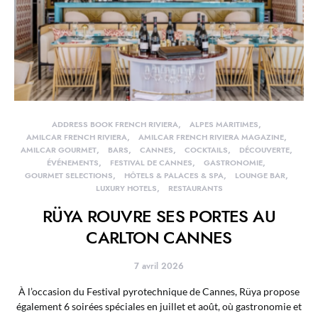
ADDRESS BOOK FRENCH RIVIERA
ALPES MARITIMES
AMILCAR FRENCH RIVIERA
AMILCAR FRENCH RIVIERA MAGAZINE
AMILCAR GOURMET
BARS
CANNES
COCKTAILS
DÉCOUVERTE
ÉVÉNEMENTS
FESTIVAL DE CANNES
GASTRONOMIE
GOURMET SELECTIONS
HÔTELS & PALACES & SPA
LOUNGE BAR
LUXURY HOTELS
RESTAURANTS
RÜYA ROUVRE SES PORTES AU
CARLTON CANNES
7 avril 2026
À l’occasion du Festival pyrotechnique de Cannes, Rüya propose
également 6 soirées spéciales en juillet et août, où gastronomie et