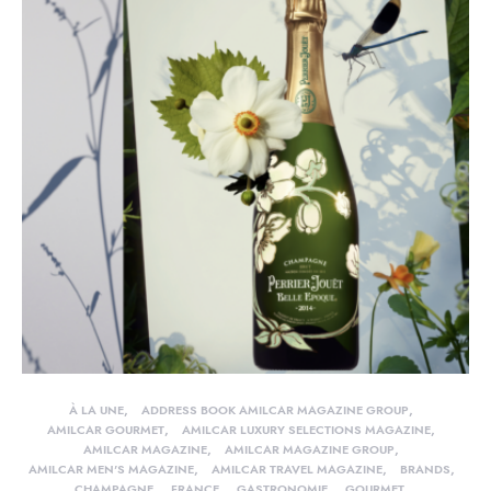
À LA UNE
ADDRESS BOOK AMILCAR MAGAZINE GROUP
AMILCAR GOURMET
AMILCAR LUXURY SELECTIONS MAGAZINE
AMILCAR MAGAZINE
AMILCAR MAGAZINE GROUP
AMILCAR MEN'S MAGAZINE
AMILCAR TRAVEL MAGAZINE
BRANDS
CHAMPAGNE
FRANCE
GASTRONOMIE
GOURMET