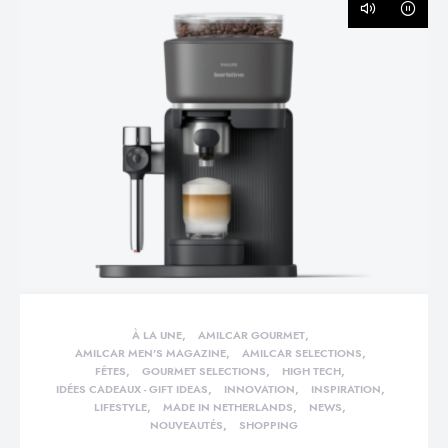
À LA UNE
AMILCAR GOURMET
AMILCAR MEN'S MAGAZINE
AMILCAR SELECTIONS
FÊTES
GOURMET SELECTIONS
HIGH TECH
IDÉES CADEAUX - GIFT IDEAS
INNOVATION
INSPIRATION
LIFESTYLE
MADE IN NETHERLANDS
NEWS
NOUVEAUTÉS
SHOPPING