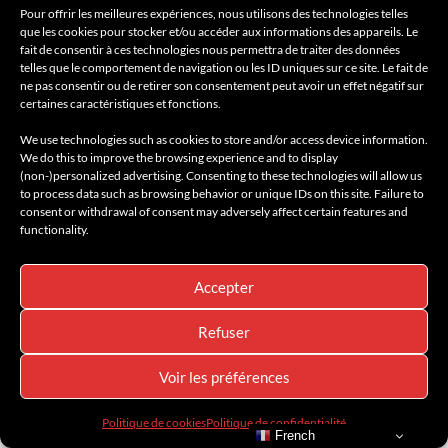
Pour offrir les meilleures expériences, nous utilisons des technologies telles
que les cookies pour stocker et/ou accéder aux informations des appareils. Le
fait de consentir à ces technologies nous permettra de traiter des données
telles que le comportement de navigation ou les ID uniques sur ce site. Le fait de
ne pas consentir ou de retirer son consentement peut avoir un effet négatif sur
certaines caractéristiques et fonctions.
We use technologies such as cookies to store and/or access device information.
We do this to improve the browsing experience and to display
À DÉCOUVRIR
À LA UNE
AMILCAR GOURMET
AMILCAR MAGAZINE
(non-)personalized advertising. Consenting to these technologies will allow us
AMILCAR MEN'S MAGAZINE
BEAUTÉ & BIEN-ÊTRE
BIO - VEGAN
to process data such as browsing behavior or unique IDs on this site. Failure to
BOUTIQUES
BRANDS
ÉCO-RESPONSABLE
FRANCE
GOURMET
consent or withdrawal of consent may adversely affect certain features and
IDÉES CADEAUX - GIFT IDEAS
INSPIRATION
LIFESTYLE
functionality.
MADE IN FRANCE
NATURE
NEWS
VINS ET CHAMPAGNES
Pour Noël, le Domaine de Leos célèbre
Accepter
l’art de vivre provençal avec une
collection exclusive de coffrets qui saura
Refuser
ravir les épicuriens.
Voir les préférences
28 septembre 2025
Politique de cookies
Politique de confidentialité
French
Huiles d’olive multi-médaillées, confitures artisanales, vins bio et