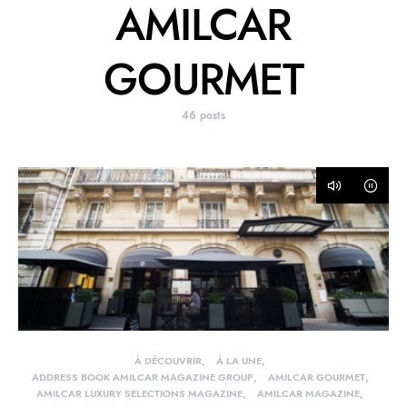
AMILCAR
GOURMET
46 posts
À DÉCOUVRIR
À LA UNE
ADDRESS BOOK AMILCAR MAGAZINE GROUP
AMILCAR GOURMET
AMILCAR LUXURY SELECTIONS MAGAZINE
AMILCAR MAGAZINE