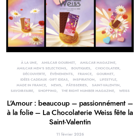
À LA UNE
AMILCAR GOURMET
AMILCAR MAGAZINE
AMILCAR MEN'S SELECTIONS
BOUTIQUES
CHOCOLATIER
DÉCOUVERTE
ÉVÉNEMENTS
FRANCE
GOURMET
IDÉES CADEAUX - GIFT IDEAS
INSPIRATION
LIFESTYLE
MADE IN FRANCE
NEWS
PÂTISSERIES
SAINT-VALENTIN
SAVOIR-FAIRE
SHOPPING
THE RIGHT NUMBER MAGAZINE
WEISS
L’Amour : beaucoup – passionnément –
à la folie – La Chocolaterie Weiss fête la
Saint-Valentin
11 février 2026