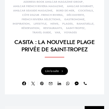
ADDRESS BOOK AMILCAR MAGAZINE GROUP
AMILCAR FRENCH RIVIERA MAGAZINE
AMILCAR GOURMET
AMILCAR SEASIDE MAGAZINE
BORD DE MER
COCKTAILS
CÔTE D'AZUR - FRENCH RIVIERA
DÉCOUVERTE
FRENCH RIVIERA SELECTIONS
GASTRONOMIE
INSPIRATION
LIFESTYLE
NEWS
PLAGES
RAMATUELLE
RÉSERVATION
RESTAURANTS
SAINT-TROPEZ
TRAVEL GUIDE
VAR
VOYAGES
CASITA : LA NOUVELLE PLAGE
PRIVÉE DE SAINT-TROPEZ
Lire la suite