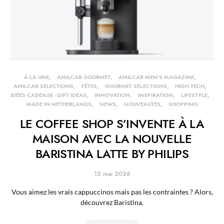
À LA UNE
AMILCAR GOURMET
AMILCAR MEN'S MAGAZINE
AMILCAR SELECTIONS
FÊTES
GOURMET SELECTIONS
HIGH TECH
IDÉES CADEAUX - GIFT IDEAS
INNOVATION
INSPIRATION
LIFESTYLE
MADE IN NETHERLANDS
NEWS
NOUVEAUTÉS
SHOPPING
LE COFFEE SHOP S’INVENTE À LA
MAISON AVEC LA NOUVELLE
BARISTINA LATTE BY PHILIPS
12 mai 2026
Vous aimez les vrais cappuccinos mais pas les contraintes ? Alors,
découvrez Baristina.