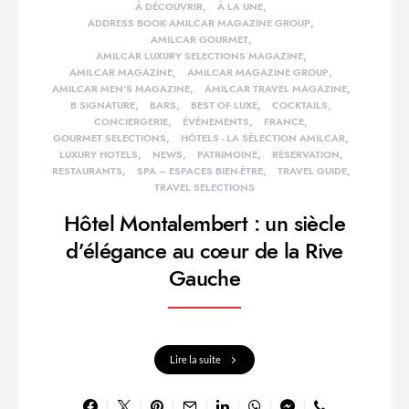
À DÉCOUVRIR
À LA UNE
ADDRESS BOOK AMILCAR MAGAZINE GROUP
AMILCAR GOURMET
AMILCAR LUXURY SELECTIONS MAGAZINE
AMILCAR MAGAZINE
AMILCAR MAGAZINE GROUP
AMILCAR MEN'S MAGAZINE
AMILCAR TRAVEL MAGAZINE
B SIGNATURE
BARS
BEST OF LUXE
COCKTAILS
CONCIERGERIE
ÉVÉNEMENTS
FRANCE
GOURMET SELECTIONS
HÔTELS - LA SÉLECTION AMILCAR
LUXURY HOTELS
NEWS
PATRIMOINE
RÉSERVATION
RESTAURANTS
SPA – ESPACES BIEN-ÊTRE
TRAVEL GUIDE
TRAVEL SELECTIONS
Hôtel Montalembert : un siècle
d’élégance au cœur de la Rive
Gauche
Lire la suite