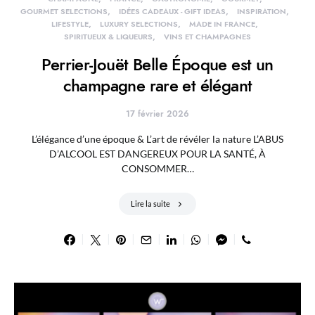
GOURMET SELECTIONS
IDÉES CADEAUX - GIFT IDEAS
INSPIRATION
LIFESTYLE
LUXURY SELECTIONS
MADE IN FRANCE
SPIRITUEUX & LIQUEURS
VINS ET CHAMPAGNES
Perrier-Jouët Belle Époque est un
champagne rare et élégant
17 février 2026
L’élégance d’une époque & L’art de révéler la nature L’ABUS
D’ALCOOL EST DANGEREUX POUR LA SANTÉ, À
CONSOMMER…
Lire la suite