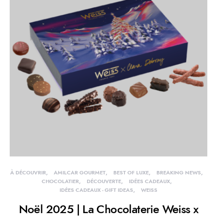
À DÉCOUVRIR
AMILCAR GOURMET
BEST OF LUXE
BREAKING NEWS
CHOCOLATIER
DÉCOUVERTE
IDÉES CADEAUX
IDÉES CADEAUX - GIFT IDEAS
WEISS
Noël 2025 | La Chocolaterie Weiss x