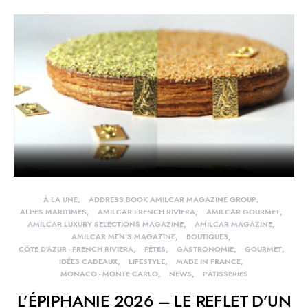
À LA UNE
ADDRESS BOOK AMILCAR MAGAZINE GROUP
ALPES MARITIMES
AMILCAR FRENCH RIVIERA
AMILCAR GOURMET
AMILCAR LUXURY SELECTIONS MAGAZINE
AMILCAR MAGAZINE
AMILCAR MEN'S MAGAZINE
BOUTIQUES
CÔTE D'AZUR - FRENCH RIVIERA
FÊTES
GASTRONOMIE
GOURMET
IDÉES CADEAUX
LIFESTYLE
MADE IN FRANCE
MONACO - MONTE CARLO
NEWS
PÂTISSERIES
L’ÉPIPHANIE 2026 – LE REFLET D’UN