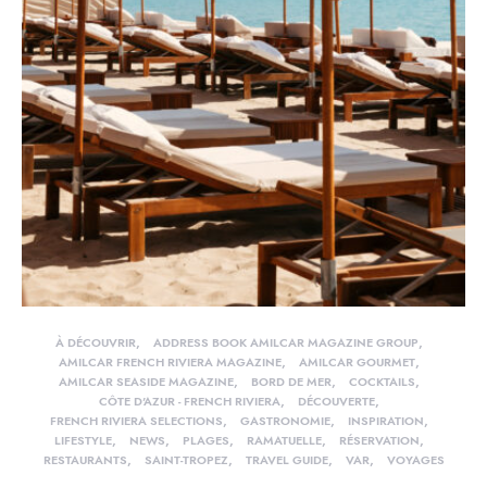
À DÉCOUVRIR
ADDRESS BOOK AMILCAR MAGAZINE GROUP
AMILCAR FRENCH RIVIERA MAGAZINE
AMILCAR GOURMET
AMILCAR SEASIDE MAGAZINE
BORD DE MER
COCKTAILS
CÔTE D'AZUR - FRENCH RIVIERA
DÉCOUVERTE
FRENCH RIVIERA SELECTIONS
GASTRONOMIE
INSPIRATION
LIFESTYLE
NEWS
PLAGES
RAMATUELLE
RÉSERVATION
RESTAURANTS
SAINT-TROPEZ
TRAVEL GUIDE
VAR
VOYAGES