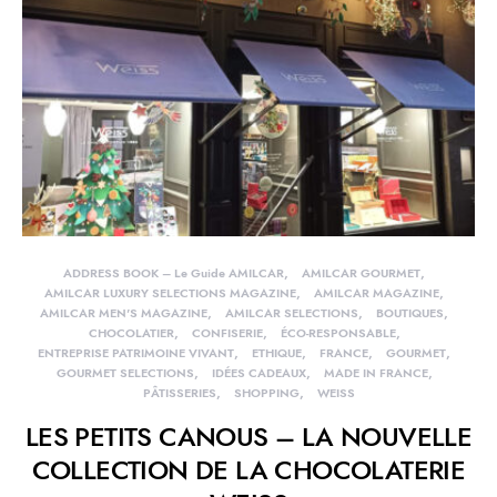
ADDRESS BOOK – Le Guide AMILCAR
AMILCAR GOURMET
AMILCAR LUXURY SELECTIONS MAGAZINE
AMILCAR MAGAZINE
AMILCAR MEN'S MAGAZINE
AMILCAR SELECTIONS
BOUTIQUES
CHOCOLATIER
CONFISERIE
ÉCO-RESPONSABLE
ENTREPRISE PATRIMOINE VIVANT
ETHIQUE
FRANCE
GOURMET
GOURMET SELECTIONS
IDÉES CADEAUX
MADE IN FRANCE
PÂTISSERIES
SHOPPING
WEISS
LES PETITS CANOUS – LA NOUVELLE
COLLECTION DE LA CHOCOLATERIE