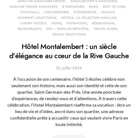
AMILCAR MAGAZINE GROUP
AMILCAR MEN'S MAGAZINE
AMILCAR TRAVEL MAGAZINE
B SIGNATURE
BARS
BEST OF LUXE
COCKTAILS
CONCIERGERIE
ÉVÉNEMENTS
FRANCE
GOURMET SELECTIONS
HÔTELS - LA SÉLECTION AMILCAR
LUXURY HOTELS
NEWS
PATRIMOINE
RÉSERVATION
RESTAURANTS
SPA – ESPACES BIEN-ÊTRE
TRAVEL GUIDE
TRAVEL SELECTIONS
Hôtel Montalembert : un siècle
d’élégance au cœur de la Rive Gauche
22 juillet 2026
À l’occasion de son centenaire, l’hôtel 5 étoiles célèbre non
seulement son histoire, mais aussi son identité et celle de son
quartier, Saint-Germain-des-Prés. Une année ponctuée
d’expériences, de rendez-vous et d’attentions. À travers cette
célébration, l’Hotel Montalembert réaffirme sa vocation : être un
lieu de vie et d’idées, ancré dans son quartier, une adresse
confidentielle prête à accueillir ceux qui veulent vivre Paris en
toute intimité.