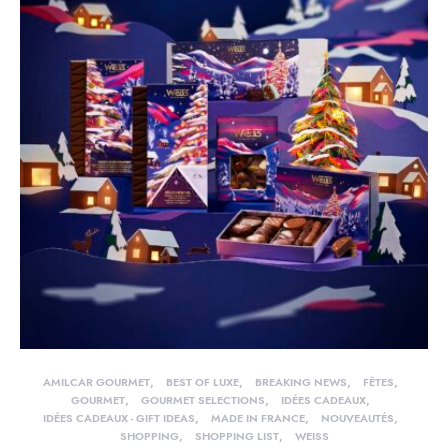
AMILCAR GOURMET
BEST OF LUXE
BREAKING NEWS
FÊTES
GOURMET
GOURMET SELECTIONS
IDÉES CADEAUX
IDÉES CADEAUX - GIFT IDEAS
MADE IN FRANCE
NOUVEAUTÉS
SHOPPING
SHOPPING LIST
WEISS