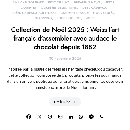
AMILCAR GOURMET
BEST OF LUXE
BREAKING NEWS
FÊTES
GOURMET
GOURMET SELECTIONS
IDÉES CADEAUX
IDÉES CADEAUX - GIFT IDEAS
MADE IN FRANCE
NOUVEAUTÉS
SHOPPING
SHOPPING LIST
WEISS
Collection de Noël 2025 : Weiss l’art
français d’assembler avec audace le
chocolat depuis 1882
30 novembre 2025
Inspirée par la magie des fêtes et l’héritage précieux du cacaoyer,
cette collection composée de 6 produits, plonge les gourmands
dans un univers poétique où la forêt de sapins enneigés côtoie un
majestueux arbre de Noël illuminé.
Lire la suite