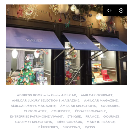
ADDRESS BOOK – Le Guide AMILCAR
AMILCAR GOURMET
AMILCAR LUXURY SELECTIONS MAGAZINE
AMILCAR MAGAZINE
AMILCAR MEN'S MAGAZINE
AMILCAR SELECTIONS
BOUTIQUES
CHOCOLATIER
CONFISERIE
ÉCO-RESPONSABLE
ENTREPRISE PATRIMOINE VIVANT
ETHIQUE
FRANCE
GOURMET
GOURMET SELECTIONS
IDÉES CADEAUX
MADE IN FRANCE
PÂTISSERIES
SHOPPING
WEISS