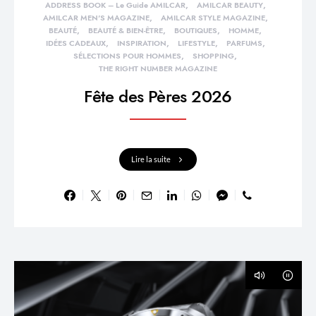
ADDRESS BOOK – Le Guide AMILCAR
AMILCAR BEAUTY
AMILCAR MEN'S MAGAZINE
AMILCAR STYLE MAGAZINE
BEAUTÉ
BEAUTÉ & BIEN-ÊTRE
BOUTIQUES
HOMME
IDÉES CADEAUX
INSPIRATION
LIFESTYLE
PARFUMS
SÉLECTIONS POUR HOMMES
SHOPPING
THE RIGHT NUMBER MAGAZINE
Fête des Pères 2026
Lire la suite