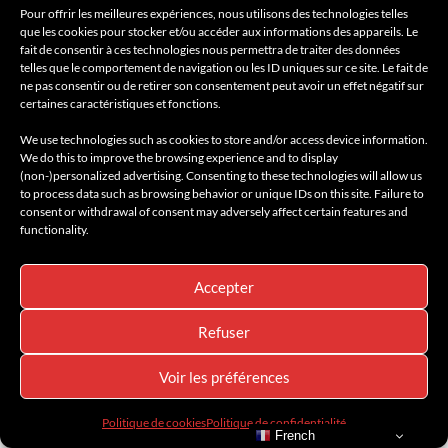
Pour offrir les meilleures expériences, nous utilisons des technologies telles
que les cookies pour stocker et/ou accéder aux informations des appareils. Le
fait de consentir à ces technologies nous permettra de traiter des données
telles que le comportement de navigation ou les ID uniques sur ce site. Le fait de
ne pas consentir ou de retirer son consentement peut avoir un effet négatif sur
certaines caractéristiques et fonctions.
We use technologies such as cookies to store and/or access device information.
We do this to improve the browsing experience and to display
(non-)personalized advertising. Consenting to these technologies will allow us
to process data such as browsing behavior or unique IDs on this site. Failure to
consent or withdrawal of consent may adversely affect certain features and
functionality.
Accepter
Refuser
Un Porsche Taycan Turbo GT comme aucun autre
Voir les préférences
Politique de cookies
Politique de confidentialité
French