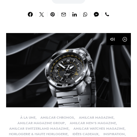
À LA UNE
AMILCAR CHRONOS
AMILCAR MAGAZINE
AMILCAR MAGAZINE GROUP
AMILCAR MEN'S MAGAZINE
AMILCAR SWITZERLAND MAGAZINE
AMILCAR WATCHES MAGAZINE
HORLOGERIE & HAUTE HORLOGERIE
IDÉES CADEAUX
INSPIRATION