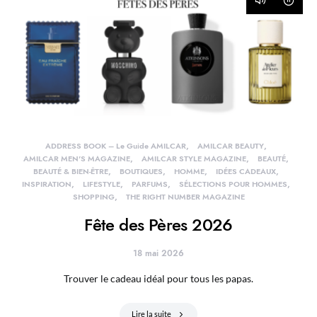
ADDRESS BOOK – Le Guide AMILCAR
AMILCAR BEAUTY
AMILCAR MEN'S MAGAZINE
AMILCAR STYLE MAGAZINE
BEAUTÉ
BEAUTÉ & BIEN-ÊTRE
BOUTIQUES
HOMME
IDÉES CADEAUX
INSPIRATION
LIFESTYLE
PARFUMS
SÉLECTIONS POUR HOMMES
SHOPPING
THE RIGHT NUMBER MAGAZINE
Fête des Pères 2026
18 mai 2026
Trouver le cadeau idéal pour tous les papas.
Lire la suite