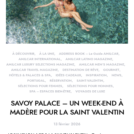
À DÉCOUVRIR
À LA UNE
ADDRESS BOOK – Le Guide AMILCAR
AMILCAR INTERNATIONAL
AMILCAR LATINO MAGAZINE
AMILCAR LUXURY SELECTIONS MAGAZINE
AMILCAR MEN'S MAGAZINE
AMILCAR TRAVEL MAGAZINE
DESTINATION DE RÊVE
GOURMET
HÔTELS & PALACES & SPA
IDÉES CADEAUX
INSPIRATION
NEWS
PORTUGAL
RÉSERVATION
SAINT-VALENTIN
SÉLECTIONS POUR FEMMES
SÉLECTIONS POUR HOMMES
SPA – ESPACES BIEN-ÊTRE
VOYAGES DE LUXE
SAVOY PALACE – UN WEEK-END À
MADÈRE POUR LA SAINT VALENTIN
13 février 2026