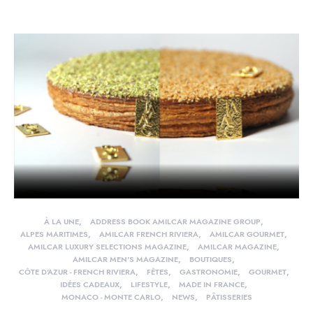
À LA UNE
ADDRESS BOOK AMILCAR MAGAZINE GROUP
ALPES MARITIMES
AMILCAR FRENCH RIVIERA
AMILCAR GOURMET
AMILCAR LUXURY SELECTIONS MAGAZINE
AMILCAR MAGAZINE
AMILCAR MEN'S MAGAZINE
BOUTIQUES
CÔTE D'AZUR - FRENCH RIVIERA
FÊTES
GASTRONOMIE
GOURMET
IDÉES CADEAUX
LIFESTYLE
MADE IN FRANCE
MONACO - MONTE CARLO
NEWS
PÂTISSERIES