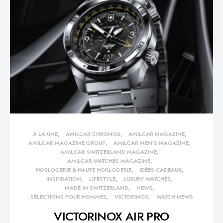
À LA UNE
AMILCAR CHRONOS
AMILCAR MAGAZINE
AMILCAR MAGAZINE GROUP
AMILCAR MEN'S MAGAZINE
AMILCAR SWITZERLAND MAGAZINE
AMILCAR WATCHES MAGAZINE
HORLOGERIE & HAUTE HORLOGERIE
IDÉES CADEAUX
INSPIRATION
LIFESTYLE
LUXURY WATCHES
MADE IN SWITZERLAND
NEWS
SÉLECTIONS POUR HOMMES
VICTORINOX
WATCH NEWS
VICTORINOX AIR PRO