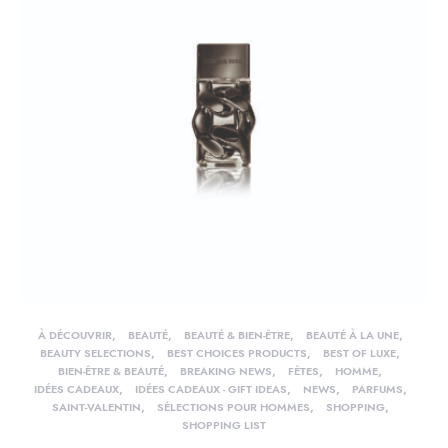
À DÉCOUVRIR
BEAUTÉ
BEAUTÉ & BIEN-ÊTRE
BEAUTÉ À LA UNE
BEAUTY SELECTIONS
BEST CHOICES PRODUCTS
BEST OF LUXE
BIEN-ÊTRE & BEAUTÉ
BREAKING NEWS
FÊTES
HOMME
IDÉES CADEAUX
IDÉES CADEAUX - GIFT IDEAS
NEWS
PARFUMS
SAINT-VALENTIN
SÉLECTIONS POUR HOMMES
SHOPPING
SHOPPING LIST