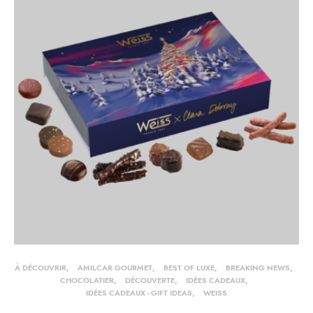
À DÉCOUVRIR
AMILCAR GOURMET
BEST OF LUXE
BREAKING NEWS
CHOCOLATIER
DÉCOUVERTE
IDÉES CADEAUX
IDÉES CADEAUX - GIFT IDEAS
WEISS