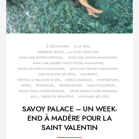
À DÉCOUVRIR
À LA UNE
ADDRESS BOOK – Le Guide AMILCAR
AMILCAR INTERNATIONAL
AMILCAR LATINO MAGAZINE
AMILCAR LUXURY SELECTIONS MAGAZINE
AMILCAR MEN'S MAGAZINE
AMILCAR TRAVEL MAGAZINE
DESTINATION DE RÊVE
GOURMET
HÔTELS & PALACES & SPA
IDÉES CADEAUX
INSPIRATION
NEWS
PORTUGAL
RÉSERVATION
SAINT-VALENTIN
SÉLECTIONS POUR FEMMES
SÉLECTIONS POUR HOMMES
SPA – ESPACES BIEN-ÊTRE
VOYAGES DE LUXE
SAVOY PALACE – UN WEEK-
END À MADÈRE POUR LA
SAINT VALENTIN