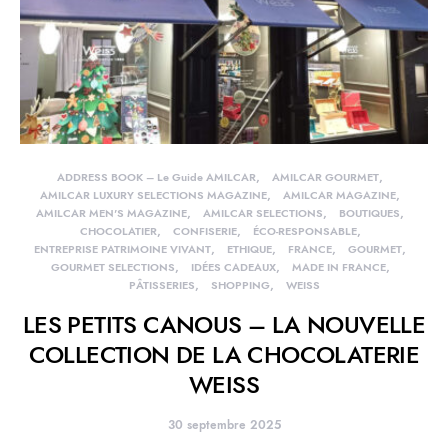
ADDRESS BOOK – Le Guide AMILCAR
AMILCAR GOURMET
AMILCAR LUXURY SELECTIONS MAGAZINE
AMILCAR MAGAZINE
AMILCAR MEN'S MAGAZINE
AMILCAR SELECTIONS
BOUTIQUES
CHOCOLATIER
CONFISERIE
ÉCO-RESPONSABLE
ENTREPRISE PATRIMOINE VIVANT
ETHIQUE
FRANCE
GOURMET
GOURMET SELECTIONS
IDÉES CADEAUX
MADE IN FRANCE
PÂTISSERIES
SHOPPING
WEISS
LES PETITS CANOUS – LA NOUVELLE
COLLECTION DE LA CHOCOLATERIE
WEISS
30 septembre 2025