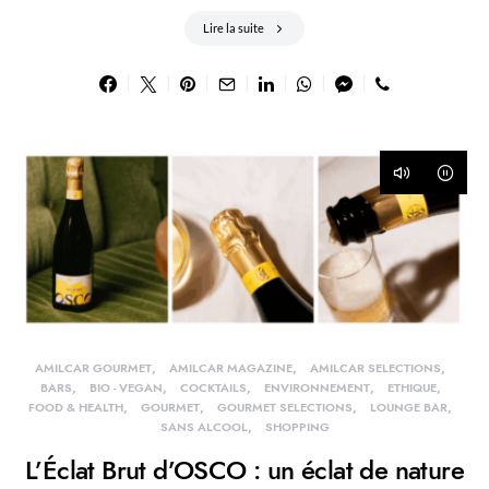
Lire la suite
AMILCAR GOURMET
AMILCAR MAGAZINE
AMILCAR SELECTIONS
BARS
BIO - VEGAN
COCKTAILS
ENVIRONNEMENT
ETHIQUE
FOOD & HEALTH
GOURMET
GOURMET SELECTIONS
LOUNGE BAR
SANS ALCOOL
SHOPPING
L’Éclat Brut d’OSCO : un éclat de nature