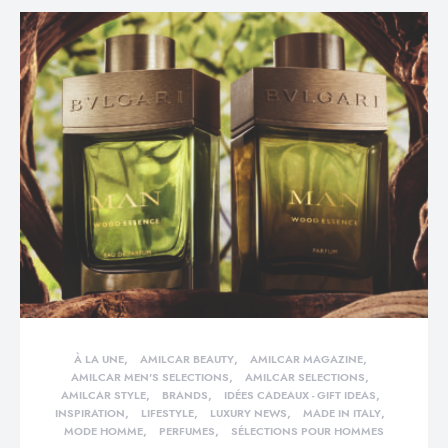
À LA UNE
AMILCAR BEAUTY
AMILCAR MAGAZINE
AMILCAR MEN'S SELECTIONS
AMILCAR SELECTIONS
AMILCAR STYLE
BRANDS
IDÉES CADEAUX - GIFT IDEAS
INSPIRATION
LIFESTYLE
LUXURY NEWS
MADE IN ITALY
MODE HOMME
PERFUMES
SÉLECTIONS POUR HOMMES