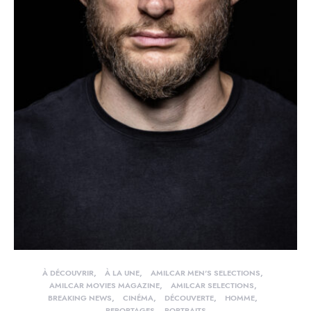
À DÉCOUVRIR
À LA UNE
AMILCAR MEN'S SELECTIONS
AMILCAR MOVIES MAGAZINE
AMILCAR SELECTIONS
BREAKING NEWS
CINÉMA
DÉCOUVERTE
HOMME
REPORTAGES – PORTRAITS