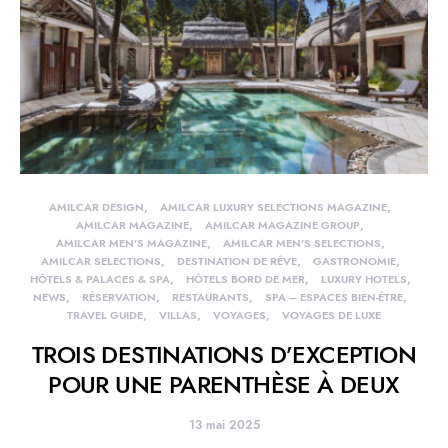
AMILCAR DESIGN
AMILCAR LUXURY SELECTIONS MAGAZINE
AMILCAR MAGAZINE
AMILCAR MAGAZINE GROUP
AMILCAR MEN'S MAGAZINE
AMILCAR MEN'S SELECTIONS
AMILCAR SELECTIONS
DESTINATION DE RÊVE
GASTRONOMIE
HÔTELS & PALACES & SPA
HÔTELS BORD DE MER
LUXURY HOTELS
NEWS
RÉSERVATION
RESTAURANTS
SPA – ESPACES BIEN-ÊTRE
TRAVEL GUIDE
VILLAS
VOYAGES
VOYAGES DE LUXE
TROIS DESTINATIONS D’EXCEPTION
POUR UNE PARENTHÈSE À DEUX
13 mai 2025