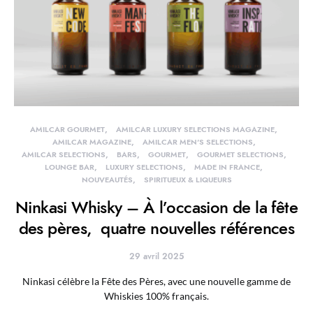
AMILCAR GOURMET
AMILCAR LUXURY SELECTIONS MAGAZINE
AMILCAR MAGAZINE
AMILCAR MEN'S SELECTIONS
AMILCAR SELECTIONS
BARS
GOURMET
GOURMET SELECTIONS
LOUNGE BAR
LUXURY SELECTIONS
MADE IN FRANCE
NOUVEAUTÉS
SPIRITUEUX & LIQUEURS
Ninkasi Whisky – À l’occasion de la fête
des pères, quatre nouvelles références
29 avril 2025
Ninkasi célèbre la Fête des Pères, avec une nouvelle gamme de
Whiskies 100% français.