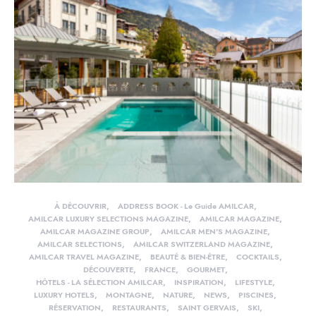
À DÉCOUVRIR
ADDRESS BOOK - Le Guide AMILCAR
AMILCAR LUXURY SELECTIONS MAGAZINE
AMILCAR MAGAZINE
AMILCAR MAGAZINE GROUP
AMILCAR MEN'S MAGAZINE
AMILCAR SELECTIONS
AMILCAR SWITZERLAND MAGAZINE
AMILCAR TRAVEL MAGAZINE
BEAUTÉ & BIEN-ÊTRE
COCKTAILS
DÉCOUVERTE
FRANCE
GOURMET
HÔTELS - LA SÉLECTION AMILCAR
INSPIRATION
LIFESTYLE
LUXURY HOTELS
MONTAGNE
NATURE
NEWS
PISCINES
RÉSERVATION
RESTAURANTS
SAINT GERVAIS
SKI