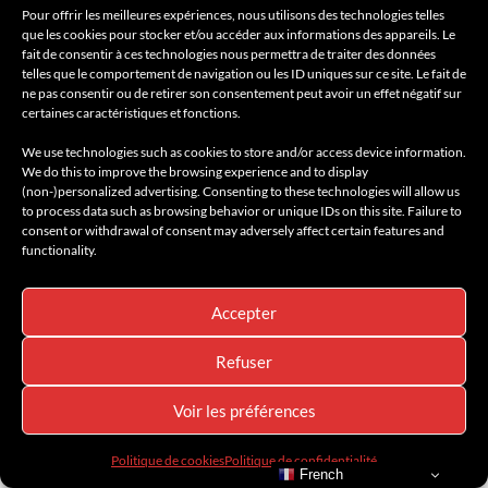
AMILCAR SELECTIONS
BREAKING NEWS
INNOVATION
NEWS
Pour offrir les meilleures expériences, nous utilisons des technologies telles
NOUVEAUTÉS
SANTÉ
SPORT
TECHNOLOGIE
que les cookies pour stocker et/ou accéder aux informations des appareils. Le
fait de consentir à ces technologies nous permettra de traiter des données
LE NOUVEAU PISTOLET DE MASSAGE
telles que le comportement de navigation ou les ID uniques sur ce site. Le fait de
JOLT Bolt+ AVANT, PENDANT ET
ne pas consentir ou de retirer son consentement peut avoir un effet négatif sur
certaines caractéristiques et fonctions.
APRÈS LE SPORT
We use technologies such as cookies to store and/or access device information.
We do this to improve the browsing experience and to display
12 avril 2025
(non-)personalized advertising. Consenting to these technologies will allow us
to process data such as browsing behavior or unique IDs on this site. Failure to
Après une séance de sport intense, il est parfois compliqué de
consent or withdrawal of consent may adversely affect certain features and
retrouver la totalité de sa performance musculaire.
functionality.
Lire la suite
Accepter
Refuser
Voir les préférences
Politique de cookies
Politique de confidentialité
French