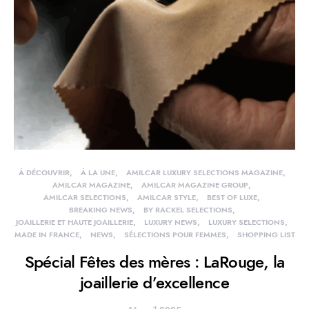
À DÉCOUVRIR
À LA UNE
AMILCAR LUXURY SELECTIONS MAGAZINE
AMILCAR MAGAZINE
AMILCAR MAGAZINE GROUP
AMILCAR SELECTIONS
AMILCAR STYLE
BEST OF LUXE
BREAKING NEWS
BY RACKEL SELECTIONS
JOAILLERIE ET HAUTE JOAILLERIE
LUXURY NEWS
LUXURY SELECTIONS
MADE IN FRANCE
NEWS
SÉLECTIONS POUR FEMMES
SHOPPING LIST
Spécial Fêtes des mères : LaRouge, la
joaillerie d’excellence