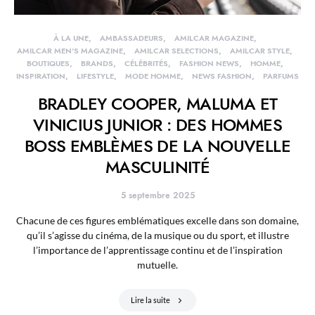
À LA UNE
AMBASSADEURS
AMILCAR MAGAZINE
AMILCAR MEN'S MAGAZINE
AMILCAR SELECTIONS
AMILCAR STYLE
BOUTIQUES
BRANDS
CÉLÉBRITÉS
FASHION NEWS
HOMME
INSPIRATION
LIFESTYLE
MODE HOMME
NEWS FASHION
PARFUMS
BRADLEY COOPER, MALUMA ET
VINICIUS JUNIOR : DES HOMMES
BOSS EMBLÈMES DE LA NOUVELLE
MASCULINITÉ
5 septembre 2025
Chacune de ces figures emblématiques excelle dans son domaine,
qu’il s’agisse du cinéma, de la musique ou du sport, et illustre
l’importance de l’apprentissage continu et de l’inspiration
mutuelle.
Lire la suite