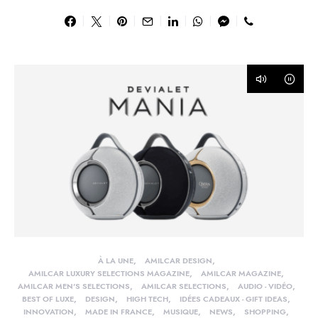
À LA UNE
AMILCAR DESIGN
AMILCAR LUXURY SELECTIONS MAGAZINE
AMILCAR MAGAZINE
AMILCAR MEN'S SELECTIONS
AMILCAR SELECTIONS
AUDIO - VIDÉO
BEST OF LUXE
DESIGN
HIGH TECH
IDÉES CADEAUX - GIFT IDEAS
INNOVATION
MADE IN FRANCE
MUSIQUE
NEWS
SHOPPING