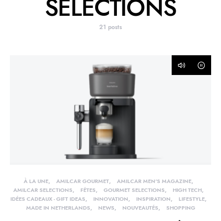
SELECTIONS
21 posts
À LA UNE
AMILCAR GOURMET
AMILCAR MEN'S MAGAZINE
AMILCAR SELECTIONS
FÊTES
GOURMET SELECTIONS
HIGH TECH
IDÉES CADEAUX - GIFT IDEAS
INNOVATION
INSPIRATION
LIFESTYLE
MADE IN NETHERLANDS
NEWS
NOUVEAUTÉS
SHOPPING