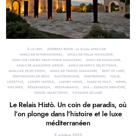
À LA UNE
ADDRESS BOOK - Le Guide AMILCAR
AMILCAR INTERNATIONAL
AMILCAR ITALIA MAGAZINE
AMILCAR LUXURY SELECTIONS MAGAZINE
AMILCAR MAGAZINE
AMILCAR MAGAZINE GROUP
AMILCAR MEN'S SELECTIONS
AMILCAR SELECTIONS
AMILCAR TRAVEL MAGAZINE
BEST OF LUXE
DESTINATION DE RÊVE
GASTRONOMIE
INSPIRATION
ITALIE
LIFESTYLE
LUXURY HOTELS
LUXURY NEWS
MADE IN ITALY
NEWS
PISCINES
RÉSERVATION
RESTAURANTS
SPA – ESPACES BIEN-ÊTRE
TRAVEL SELECTIONS
VOYAGES DE LUXE
Le Relais Histò. Un coin de paradis, où
l’on plonge dans l’histoire et le luxe
méditerranéen
9 octobre 2025