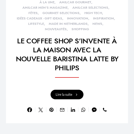
À LA UNE
AMILCAR GOURMET
AMILCAR MEN'S MAGAZINE
AMILCAR SELECTIONS
FÊTES
GOURMET SELECTIONS
HIGH TECH
IDÉES CADEAUX - GIFT IDEAS
INNOVATION
INSPIRATION
LIFESTYLE
MADE IN NETHERLANDS
NEWS
NOUVEAUTÉS
SHOPPING
LE COFFEE SHOP S’INVENTE À
LA MAISON AVEC LA
NOUVELLE BARISTINA LATTE BY
PHILIPS
Lire la suite