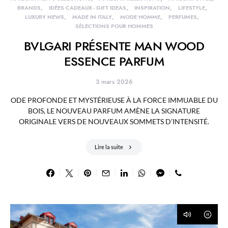
BRANDS
IDÉES CADEAUX - GIFT IDEAS
INSPIRATION
LIFESTYLE
LUXURY NEWS
MADE IN ITALY
MODE HOMME
PERFUMES
SÉLECTIONS POUR HOMMES
BVLGARI PRÉSENTE MAN WOOD
ESSENCE PARFUM
3 mars 2026
ODE PROFONDE ET MYSTÉRIEUSE À LA FORCE IMMUABLE DU
BOIS, LE NOUVEAU PARFUM AMÈNE LA SIGNATURE
ORIGINALE VERS DE NOUVEAUX SOMMETS D’INTENSITÉ.
Lire la suite