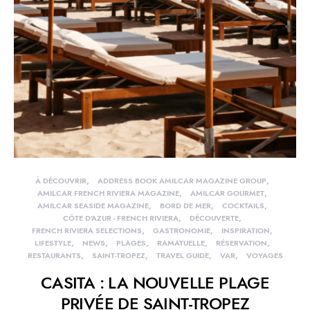
À DÉCOUVRIR
ADDRESS BOOK AMILCAR MAGAZINE GROUP
AMILCAR FRENCH RIVIERA MAGAZINE
AMILCAR GOURMET
AMILCAR SEASIDE MAGAZINE
BORD DE MER
COCKTAILS
CÔTE D'AZUR - FRENCH RIVIERA
DÉCOUVERTE
FRENCH RIVIERA SELECTIONS
GASTRONOMIE
INSPIRATION
LIFESTYLE
NEWS
PLAGES
RAMATUELLE
RÉSERVATION
RESTAURANTS
SAINT-TROPEZ
TRAVEL GUIDE
VAR
VOYAGES
CASITA : LA NOUVELLE PLAGE
PRIVÉE DE SAINT-TROPEZ