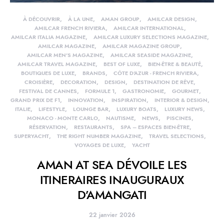
À DÉCOUVRIR
À LA UNE
AMAN GROUP
AMILCAR DESIGN
AMILCAR FRENCH RIVIERA
AMILCAR INTERNATIONAL
AMILCAR ITALIA MAGAZINE
AMILCAR LUXURY SELECTIONS MAGAZINE
AMILCAR MAGAZINE
AMILCAR MAGAZINE GROUP
AMILCAR MEN'S MAGAZINE
AMILCAR SEASIDE MAGAZINE
AMILCAR TRAVEL MAGAZINE
BEST OF LUXE
BIEN-ÊTRE & BEAUTÉ
BOUTIQUES DE LUXE
BRANDS
CÔTE D'AZUR - FRENCH RIVIERA
CROISIÈRE
DECORATION
DESIGN
DESTINATION DE RÊVE
FESTIVAL DE CANNES
FORMULE 1
GASTRONOMIE
GOURMET
GRAND PRIX DE F1
INNOVATION
INSPIRATION
INTERIOR & DESIGN
ITALIE
LIFESTYLE
LOUNGE BAR
LUXURY BOATS
LUXURY NEWS
MONACO - MONTE CARLO
NAUTISME
NEWS
PISCINES
RÉSERVATION
RESTAURANTS
SPA – ESPACES BIEN-ÊTRE
SUPERYACHT
THE RIGHT NUMBER MAGAZINE
TRAVEL SELECTIONS
VOYAGES DE LUXE
YACHT
AMAN AT SEA DÉVOILE LES
ITINERAIRES INAUGURAUX
D’AMANGATI
22 janvier 2026