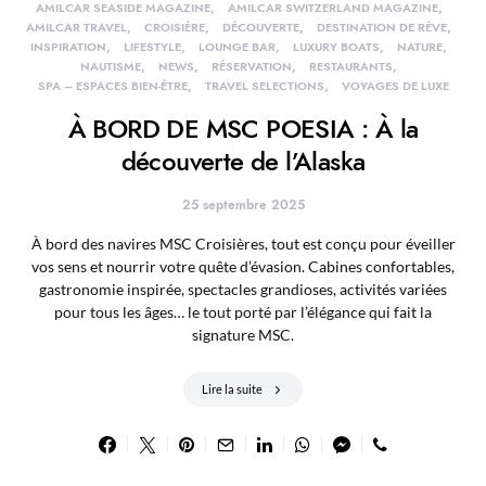
AMILCAR SEASIDE MAGAZINE
AMILCAR SWITZERLAND MAGAZINE
AMILCAR TRAVEL
CROISIÈRE
DÉCOUVERTE
DESTINATION DE RÊVE
INSPIRATION
LIFESTYLE
LOUNGE BAR
LUXURY BOATS
NATURE
NAUTISME
NEWS
RÉSERVATION
RESTAURANTS
SPA – ESPACES BIEN-ÊTRE
TRAVEL SELECTIONS
VOYAGES DE LUXE
À BORD DE MSC POESIA : À la
découverte de l’Alaska
25 septembre 2025
À bord des navires MSC Croisières, tout est conçu pour éveiller
vos sens et nourrir votre quête d’évasion. Cabines confortables,
gastronomie inspirée, spectacles grandioses, activités variées
pour tous les âges… le tout porté par l’élégance qui fait la
signature MSC.
Lire la suite