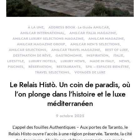
À LA UNE
ADDRESS BOOK - Le Guide AMILCAR
AMILCAR INTERNATIONAL
AMILCAR ITALIA MAGAZINE
AMILCAR LUXURY SELECTIONS MAGAZINE
AMILCAR MAGAZINE
AMILCAR MAGAZINE GROUP
AMILCAR MEN'S SELECTIONS
AMILCAR SELECTIONS
AMILCAR TRAVEL MAGAZINE
BEST OF LUXE
DESTINATION DE RÊVE
GASTRONOMIE
INSPIRATION
ITALIE
LIFESTYLE
LUXURY HOTELS
LUXURY NEWS
MADE IN ITALY
NEWS
PISCINES
RÉSERVATION
RESTAURANTS
SPA – ESPACES BIEN-ÊTRE
TRAVEL SELECTIONS
VOYAGES DE LUXE
Le Relais Histò. Un coin de paradis, où
l’on plonge dans l’histoire et le luxe
méditerranéen
9 octobre 2025
L’appel des fouilles Authentiques – Aux portes de Taranto, le
Relais Histo ouvre l’accès à une région préservée. Tarente, la cité