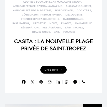
ADDRESS BOOK AMILCAR MAGAZINE GROUP
AMILCAR FRENCH RIVIERA MAGAZINE
AMILCAR GOURMET
AMILCAR SEASIDE MAGAZINE
BORD DE MER
COCKTAILS
CÔTE D'AZUR - FRENCH RIVIERA
DÉCOUVERTE
FRENCH RIVIERA SELECTIONS
GASTRONOMIE
INSPIRATION
LIFESTYLE
NEWS
PLAGES
RAMATUELLE
RÉSERVATION
RESTAURANTS
SAINT-TROPEZ
TRAVEL GUIDE
VAR
VOYAGES
CASITA : LA NOUVELLE PLAGE
PRIVÉE DE SAINT-TROPEZ
Lire la suite