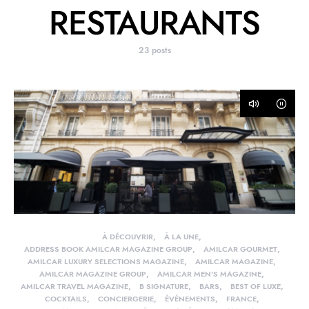
RESTAURANTS
23 posts
À DÉCOUVRIR
À LA UNE
ADDRESS BOOK AMILCAR MAGAZINE GROUP
AMILCAR GOURMET
AMILCAR LUXURY SELECTIONS MAGAZINE
AMILCAR MAGAZINE
AMILCAR MAGAZINE GROUP
AMILCAR MEN'S MAGAZINE
AMILCAR TRAVEL MAGAZINE
B SIGNATURE
BARS
BEST OF LUXE
COCKTAILS
CONCIERGERIE
ÉVÉNEMENTS
FRANCE