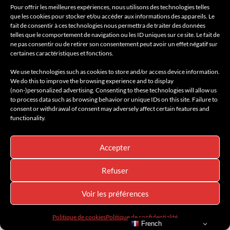
Pour offrir les meilleures expériences, nous utilisons des technologies telles
que les cookies pour stocker et/ou accéder aux informations des appareils. Le
fait de consentir à ces technologies nous permettra de traiter des données
telles que le comportement de navigation ou les ID uniques sur ce site. Le fait de
ne pas consentir ou de retirer son consentement peut avoir un effet négatif sur
certaines caractéristiques et fonctions.
We use technologies such as cookies to store and/or access device information.
We do this to improve the browsing experience and to display
(non-)personalized advertising. Consenting to these technologies will allow us
to process data such as browsing behavior or unique IDs on this site. Failure to
consent or withdrawal of consent may adversely affect certain features and
functionality.
Accepter
À DÉCOUVRIR
ADDRESS BOOK - Le Guide AMILCAR
AMILCAR LUXURY SELECTIONS MAGAZINE
AMILCAR MAGAZINE
Refuser
AMILCAR MAGAZINE GROUP
AMILCAR MEN'S MAGAZINE
AMILCAR MEN'S SELECTIONS
AMILCAR TRAVEL
ANTALYA
BEAUTÉ & BIEN-ÊTRE
BORD DE MER
DÉCOUVERTE
Voir les préférences
DENTISTERIE HAUT DE GAMME
DESTINATION DE RÊVE
GASTRONOMIE
HIGH TECH
HÔTELS BORD DE MER
INNOVATION
Politique de cookies
Politique de confidentialité
ISTANBUL
LONDRES
NEWS
RESTAURANTS
SANTÉ
French
TECHNOLOGIE
TRAVEL GUIDE
TURQUIE
VOYAGES