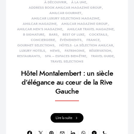
À DÉCOUVRIR
À LA UNE
ADDRESS BOOK AMILCAR MAGAZINE GROUP
AMILCAR GOURMET
AMILCAR LUXURY SELECTIONS MAGAZINE
AMILCAR MAGAZINE
AMILCAR MAGAZINE GROUP
AMILCAR MEN'S MAGAZINE
AMILCAR TRAVEL MAGAZINE
B SIGNATURE
BARS
BEST OF LUXE
COCKTAILS
CONCIERGERIE
ÉVÉNEMENTS
FRANCE
GOURMET SELECTIONS
HÔTELS - LA SÉLECTION AMILCAR
LUXURY HOTELS
NEWS
PATRIMOINE
RÉSERVATION
RESTAURANTS
SPA – ESPACES BIEN-ÊTRE
TRAVEL GUIDE
TRAVEL SELECTIONS
Hôtel Montalembert : un siècle
d’élégance au cœur de la Rive
Gauche
Lire la suite