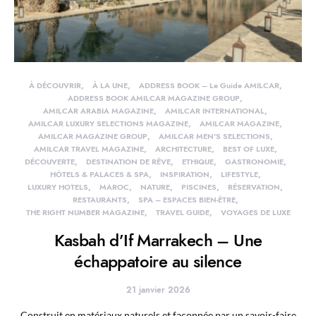
À DÉCOUVRIR
À LA UNE
ADDRESS BOOK – Le Guide AMILCAR
ADDRESS BOOK AMILCAR MAGAZINE GROUP
AMILCAR ARABIA MAGAZINE
AMILCAR INTERNATIONAL
AMILCAR LUXURY SELECTIONS MAGAZINE
AMILCAR MAGAZINE
AMILCAR MAGAZINE GROUP
AMILCAR MEN'S SELECTIONS
AMILCAR TRAVEL MAGAZINE
ARCHITECTURE
BEST OF LUXE
DÉCOUVERTE
DESTINATION DE RÊVE
ETHIQUE
GASTRONOMIE
HÔTELS & PALACES & SPA
INSPIRATION
LIFESTYLE
LUXURY HOTELS
MAROC
NATURE
PISCINES
RÉSERVATION
RESTAURANTS
SPA – ESPACES BIEN-ÊTRE
THE RIGHT NUMBER MAGAZINE
TRAVEL GUIDE
VOYAGES DE LUXE
Kasbah d’If Marrakech – Une
échappatoire au silence
21 janvier 2026
Construit en matériaux naturels et façonnée par un savoir-faire