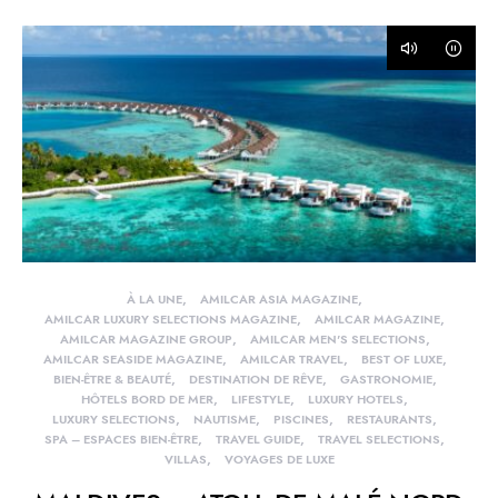
À LA UNE
AMILCAR ASIA MAGAZINE
AMILCAR LUXURY SELECTIONS MAGAZINE
AMILCAR MAGAZINE
AMILCAR MAGAZINE GROUP
AMILCAR MEN'S SELECTIONS
AMILCAR SEASIDE MAGAZINE
AMILCAR TRAVEL
BEST OF LUXE
BIEN-ÊTRE & BEAUTÉ
DESTINATION DE RÊVE
GASTRONOMIE
HÔTELS BORD DE MER
LIFESTYLE
LUXURY HOTELS
LUXURY SELECTIONS
NAUTISME
PISCINES
RESTAURANTS
SPA – ESPACES BIEN-ÊTRE
TRAVEL GUIDE
TRAVEL SELECTIONS
VILLAS
VOYAGES DE LUXE