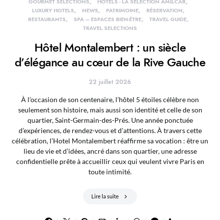
GOURMET SELECTIONS
HÔTELS - LA SÉLECTION AMILCAR
LUXURY HOTELS
NEWS
PATRIMOINE
RÉSERVATION
RESTAURANTS
SPA – ESPACES BIEN-ÊTRE
TRAVEL GUIDE
TRAVEL SELECTIONS
Hôtel Montalembert : un siècle
d’élégance au cœur de la Rive Gauche
22 juillet 2026
À l’occasion de son centenaire, l’hôtel 5 étoiles célèbre non
seulement son histoire, mais aussi son identité et celle de son
quartier, Saint-Germain-des-Prés. Une année ponctuée
d’expériences, de rendez-vous et d’attentions. À travers cette
célébration, l’Hotel Montalembert réaffirme sa vocation : être un
lieu de vie et d’idées, ancré dans son quartier, une adresse
confidentielle prête à accueillir ceux qui veulent vivre Paris en
toute intimité.
Lire la suite