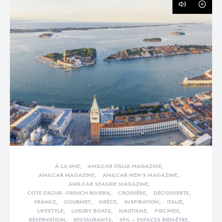
À LA UNE
AMILCAR ITALIA MAGAZINE
AMILCAR MAGAZINE
AMILCAR MEN'S MAGAZINE
AMILCAR SEASIDE MAGAZINE
CÔTE D'AZUR - FRENCH RIVIERA
CROISIÈRE
DÉCOUVERTE
FRANCE
GOURMET
GRÈCE
INSPIRATION
ITALIE
LIFESTYLE
LUXURY BOATS
NAUTISME
PISCINES
RÉSERVATION
RESTAURANTS
SPA – ESPACES BIEN-ÊTRE