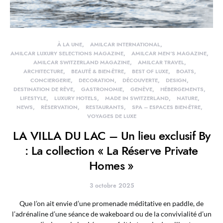
À LA UNE
AMILCAR INTERNATIONAL
AMILCAR LUXURY SELECTIONS MAGAZINE
AMILCAR MEN'S MAGAZINE
AMILCAR SWITZERLAND MAGAZINE
AMILCAR TRAVEL
ARCHITECTURE
BEAUTÉ & BIEN-ÊTRE
BEST OF LUXE
BOATS
CONCIERGERIE
DECORATION
DÉCOUVERTE
DESIGN
DESTINATION DE RÊVE
GASTRONOMIE
GENÈVE
HÉBERGEMENTS
LIFESTYLE
LUXURY HOTELS
MADE IN SWITZERLAND
NATURE
NEWS
RÉSERVATION
RESTAURANTS
SPA – ESPACES BIEN-ÊTRE
VOYAGES DE LUXE
LA VILLA DU LAC – Un lieu exclusif By
: La collection « La Réserve Private
Homes »
3 octobre 2025
Que l’on ait envie d’une promenade méditative en paddle, de
l’adrénaline d’une séance de wakeboard ou de la convivialité d’un