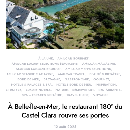
À LA UNE
AMILCAR GOURMET
AMILCAR LUXURY SELECTIONS MAGAZINE
AMILCAR MAGAZINE
AMILCAR MAGAZINE GROUP
AMILCAR MEN'S SELECTIONS
AMILCAR SEASIDE MAGAZINE
AMILCAR TRAVEL
BEAUTÉ & BIEN-ÊTRE
BORD DE MER
BRETAGNE
GASTRONOMIE
GOURMET
HÔTELS & PALACES & SPA
HÔTELS BORD DE MER
INSPIRATION
LIFESTYLE
LUXURY HOTELS
NATURE
RÉSERVATION
RESTAURANTS
SPA – ESPACES BIEN-ÊTRE
TRAVEL GUIDE
VOYAGES
À Belle-Île-en-Mer, le restaurant 180° du
Castel Clara rouvre ses portes
12 août 2025