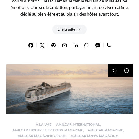
cours d’aviron… le lac Léman se fait le terrain de mille et une
émotions. Une seule ambition, partager un art de vivre raffiné,
dédié au bien-être et au plaisir des hôtes avant tout.
Lire la suite
À LA UNE
AMILCAR INTERNATIONAL
AMILCAR LUXURY SELECTIONS MAGAZINE
AMILCAR MAGAZINE
AMILCAR MAGAZINE GROUP
AMILCAR MEN'S MAGAZINE