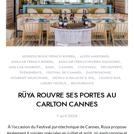
ADDRESS BOOK FRENCH RIVIERA
ALPES MARITIMES
AMILCAR FRENCH RIVIERA
AMILCAR FRENCH RIVIERA MAGAZINE
AMILCAR GOURMET
BARS
CANNES
COCKTAILS
DÉCOUVERTE
ÉVÉNEMENTS
FESTIVAL DE CANNES
GASTRONOMIE
GOURMET SELECTIONS
HÔTELS & PALACES & SPA
LOUNGE BAR
LUXURY HOTELS
RESTAURANTS
RÜYA ROUVRE SES PORTES AU
CARLTON CANNES
7 avril 2026
À l’occasion du Festival pyrotechnique de Cannes, Rüya propose
également 6 soirées spéciales en juillet et août, où gastronomie et