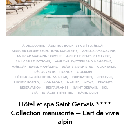
À DÉCOUVRIR
ADDRESS BOOK - Le Guide AMILCAR
AMILCAR LUXURY SELECTIONS MAGAZINE
AMILCAR MAGAZINE
AMILCAR MAGAZINE GROUP
AMILCAR MEN'S MAGAZINE
AMILCAR SELECTIONS
AMILCAR SWITZERLAND MAGAZINE
AMILCAR TRAVEL MAGAZINE
BEAUTÉ & BIEN-ÊTRE
COCKTAILS
DÉCOUVERTE
FRANCE
GOURMET
HÔTELS - LA SÉLECTION AMILCAR
INSPIRATION
LIFESTYLE
LUXURY HOTELS
MONTAGNE
NATURE
NEWS
PISCINES
RÉSERVATION
RESTAURANTS
SAINT GERVAIS
SKI
SPA – ESPACES BIEN-ÊTRE
TRAVEL GUIDE
Hôtel et spa Saint Gervais ****
Collection manuscrite – L’art de vivre
alpin