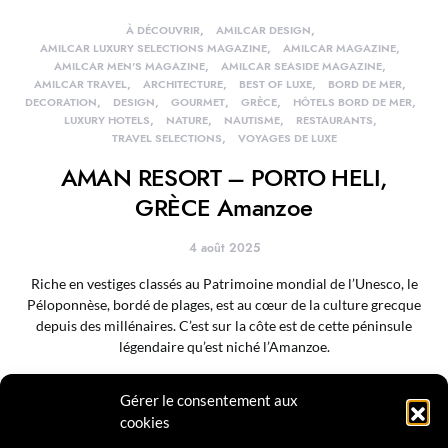
À DÉCOUVRIR
AMILCAR DESIGN
AMILCAR LUXURY SELECTIONS MAGAZINE
AMILCAR MAGAZINE
AMILCAR MEN'S MAGAZINE
AMILCAR SEASIDE MAGAZINE
AMILCAR TRAVEL
ARCHITECTURE
BEST OF LUXE
BORD DE MER
DECORATION
DESIGN
GOURMET
GRÈCE
HÔTELS BORD DE MER
LUXURY HOTELS
NATURE
NAUTISME
RESTAURANTS
TRAVEL SELECTIONS
VOYAGES DE LUXE
AMAN RESORT – PORTO HELI,
GRÈCE Amanzoe
4 août 2025
Riche en vestiges classés au Patrimoine mondial de l’Unesco, le
Péloponnèse, bordé de plages, est au cœur de la culture grecque
depuis des millénaires. C’est sur la côte est de cette péninsule
légendaire qu’est niché l’Amanzoe.
Lire la suite
Gérer le consentement aux
cookies