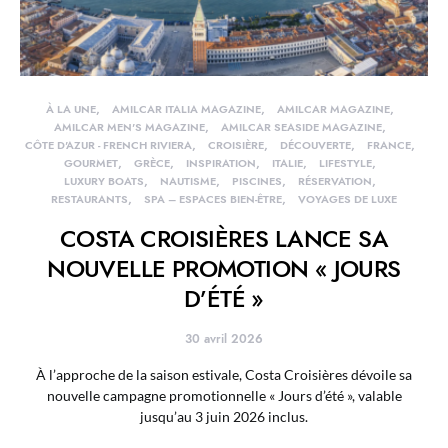
À LA UNE
AMILCAR ITALIA MAGAZINE
AMILCAR MAGAZINE
AMILCAR MEN'S MAGAZINE
AMILCAR SEASIDE MAGAZINE
CÔTE D'AZUR - FRENCH RIVIERA
CROISIÈRE
DÉCOUVERTE
FRANCE
GOURMET
GRÈCE
INSPIRATION
ITALIE
LIFESTYLE
LUXURY BOATS
NAUTISME
PISCINES
RÉSERVATION
RESTAURANTS
SPA – ESPACES BIEN-ÊTRE
VOYAGES DE LUXE
COSTA CROISIÈRES LANCE SA
NOUVELLE PROMOTION « JOURS
D’ÉTÉ »
30 avril 2026
À l’approche de la saison estivale, Costa Croisières dévoile sa
nouvelle campagne promotionnelle « Jours d’été », valable
jusqu’au 3 juin 2026 inclus.