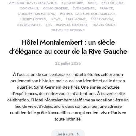
AMILCAR TRAVEL MAGAZINE
B SIGNATURE
BARS
BEST OF LUXE
COCKTAILS
CONCIERGERIE
ÉVÉNEMENTS
FRANCE
GOURMET SELECTIONS
HÔTELS - LA SÉLECTION AMILCAR
LUXURY HOTELS
NEWS
PATRIMOINE
RÉSERVATION
RESTAURANTS
SPA – ESPACES BIEN-ÊTRE
TRAVEL GUIDE
TRAVEL SELECTIONS
Hôtel Montalembert : un siècle
d’élégance au cœur de la Rive Gauche
22 juillet 2026
À l’occasion de son centenaire, l’hôtel 5 étoiles célèbre non
seulement son histoire, mais aussi son identité et celle de son
quartier, Saint-Germain-des-Prés. Une année ponctuée
d’expériences, de rendez-vous et d’attentions. À travers cette
célébration, l’Hotel Montalembert réaffirme sa vocation : être un
lieu de vie et d’idées, ancré dans son quartier, une adresse
confidentielle prête à accueillir ceux qui veulent vivre Paris en
toute intimité.
Lire la suite