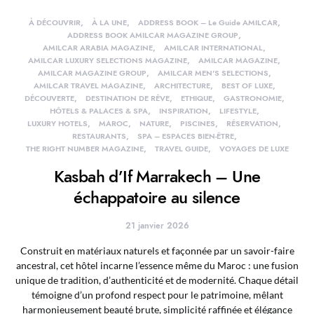
À DÉCOUVRIR
À LA UNE
ADDRESS BOOK – Le Guide AMILCAR
ADDRESS BOOK AMILCAR MAGAZINE GROUP
AMILCAR ARABIA MAGAZINE
AMILCAR INTERNATIONAL
AMILCAR LUXURY SELECTIONS MAGAZINE
AMILCAR MAGAZINE
AMILCAR MAGAZINE GROUP
AMILCAR MEN'S SELECTIONS
AMILCAR TRAVEL MAGAZINE
ARCHITECTURE
BEST OF LUXE
DÉCOUVERTE
DESTINATION DE RÊVE
ETHIQUE
GASTRONOMIE
HÔTELS & PALACES & SPA
INSPIRATION
LIFESTYLE
LUXURY HOTELS
MAROC
NATURE
PISCINES
RÉSERVATION
RESTAURANTS
SPA – ESPACES BIEN-ÊTRE
THE RIGHT NUMBER MAGAZINE
TRAVEL GUIDE
VOYAGES DE LUXE
Kasbah d’If Marrakech – Une
échappatoire au silence
21 janvier 2026
Construit en matériaux naturels et façonnée par un savoir-faire
ancestral, cet hôtel incarne l’essence même du Maroc : une fusion
unique de tradition, d’authenticité et de modernité. Chaque détail
témoigne d’un profond respect pour le patrimoine, mêlant
harmonieusement beauté brute, simplicité raffinée et élégance