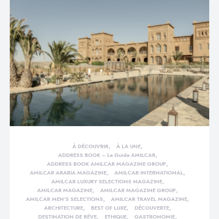
À DÉCOUVRIR
À LA UNE
ADDRESS BOOK – Le Guide AMILCAR
ADDRESS BOOK AMILCAR MAGAZINE GROUP
AMILCAR ARABIA MAGAZINE
AMILCAR INTERNATIONAL
AMILCAR LUXURY SELECTIONS MAGAZINE
AMILCAR MAGAZINE
AMILCAR MAGAZINE GROUP
AMILCAR MEN'S SELECTIONS
AMILCAR TRAVEL MAGAZINE
ARCHITECTURE
BEST OF LUXE
DÉCOUVERTE
DESTINATION DE RÊVE
ETHIQUE
GASTRONOMIE