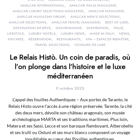
AMILCAR INTERNATIONAL
AMILCAR ITALIA MAGAZINE
AMILCAR LUXURY SELECTIONS MAGAZINE
AMILCAR MAGAZINE
AMILCAR MAGAZINE GROUP
AMILCAR MEN'S SELECTIONS
AMILCAR SELECTIONS
AMILCAR TRAVEL MAGAZINE
BEST OF LUXE
DESTINATION DE RÊVE
GASTRONOMIE
INSPIRATION
ITALIE
LIFESTYLE
LUXURY HOTELS
LUXURY NEWS
MADE IN ITALY
NEWS
PISCINES
RÉSERVATION
RESTAURANTS
SPA – ESPACES BIEN-ÊTRE
TRAVEL SELECTIONS
VOYAGES DE LUXE
Le Relais Histò. Un coin de paradis, où
l’on plonge dans l’histoire et le luxe
méditerranéen
9 octobre 2025
L’appel des fouilles Authentiques – Aux portes de Taranto, le
Relais Histo ouvre l’accès à une région préservée. Tarente, la cité
des deux mers, dévoile son château aragonais, son musée
archéologique MARTA et ses traditions maritimes. Plus loin,
Matera et ses Sassi, Lecce et son baroque flamboyant, Alberobello
et ses trulli ou Ostuni et ses murs blancs composent un voyage
inoubliable au cœur des Pouilles authentiques.