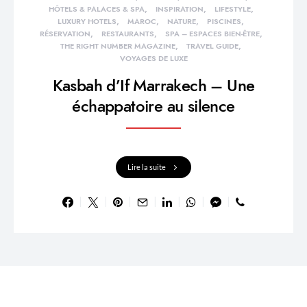
HÔTELS & PALACES & SPA
INSPIRATION
LIFESTYLE
LUXURY HOTELS
MAROC
NATURE
PISCINES
RÉSERVATION
RESTAURANTS
SPA – ESPACES BIEN-ÊTRE
THE RIGHT NUMBER MAGAZINE
TRAVEL GUIDE
VOYAGES DE LUXE
Kasbah d’If Marrakech – Une
échappatoire au silence
Lire la suite