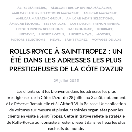
ALPES MARITIMES
AMILCAR FRENCH RIVIERA MAGAZINE
AMILCAR LUXURY SELECTIONS MAGAZINE
AMILCAR MAGAZINE
AMILCAR MAGAZINE GROUP
AMILCAR MEN'S SELECTIONS
AMILCAR MOTORS
BEST OF LUXE
CÔTE D'AZUR - FRENCH RIVIERA
FRENCH RIVIERA SELECTIONS
GASTRONOMIE
GOURMET
LIFESTYLE
LUXURY HOTELS
LUXURY NEWS
MOTORS
MOTORS SELECTIONS
NEWS
SAINT-TROPEZ
VOYAGES DE LUXE
ROLLS-ROYCE À SAINT-TROPEZ : UN
ÉTÉ DANS LES ADRESSES LES PLUS
PRESTIGIEUSES DE LA CÔTE D’AZUR
29 juillet 2025
Les clients sont les bienvenus dans les adresses les plus
prestigieuses de la Côte d’Azur du 28 juillet au 3 août, notamment
à La Réserve Ramatuelle et à l’Althoff Villa Belrose. Une collection
de voitures sur mesure et plusieurs soirées organisées pour les
clients en visite à Saint-Tropez. Cette initiative reflète la stratégie
de Rolls-Royce qui consiste à rester présent dans les lieux les plus
exclusifs du monde.