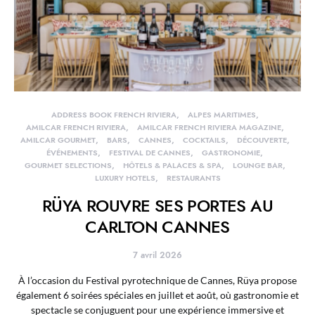
ADDRESS BOOK FRENCH RIVIERA
ALPES MARITIMES
AMILCAR FRENCH RIVIERA
AMILCAR FRENCH RIVIERA MAGAZINE
AMILCAR GOURMET
BARS
CANNES
COCKTAILS
DÉCOUVERTE
ÉVÉNEMENTS
FESTIVAL DE CANNES
GASTRONOMIE
GOURMET SELECTIONS
HÔTELS & PALACES & SPA
LOUNGE BAR
LUXURY HOTELS
RESTAURANTS
RÜYA ROUVRE SES PORTES AU
CARLTON CANNES
7 avril 2026
À l’occasion du Festival pyrotechnique de Cannes, Rüya propose
également 6 soirées spéciales en juillet et août, où gastronomie et
spectacle se conjuguent pour une expérience immersive et