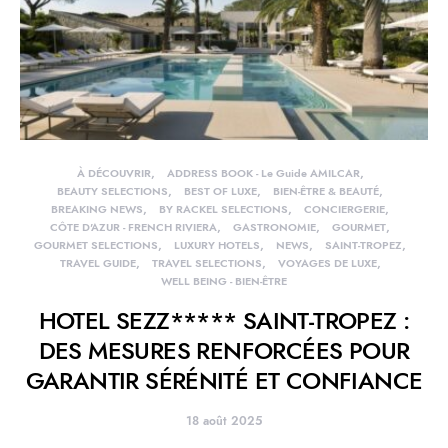
À DÉCOUVRIR
ADDRESS BOOK - Le Guide AMILCAR
BEAUTY SELECTIONS
BEST OF LUXE
BIEN-ÊTRE & BEAUTÉ
BREAKING NEWS
BY RACKEL SELECTIONS
CONCIERGERIE
CÔTE D'AZUR - FRENCH RIVIERA
GASTRONOMIE
GOURMET
GOURMET SELECTIONS
LUXURY HOTELS
NEWS
SAINT-TROPEZ
TRAVEL GUIDE
TRAVEL SELECTIONS
VOYAGES DE LUXE
WELL BEING - BIEN-ÊTRE
HOTEL SEZZ***** SAINT-TROPEZ :
DES MESURES RENFORCÉES POUR
GARANTIR SÉRÉNITÉ ET CONFIANCE
18 août 2025