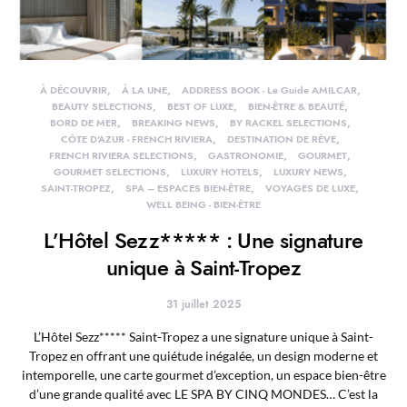
À DÉCOUVRIR
À LA UNE
ADDRESS BOOK - Le Guide AMILCAR
BEAUTY SELECTIONS
BEST OF LUXE
BIEN-ÊTRE & BEAUTÉ
BORD DE MER
BREAKING NEWS
BY RACKEL SELECTIONS
CÔTE D'AZUR - FRENCH RIVIERA
DESTINATION DE RÊVE
FRENCH RIVIERA SELECTIONS
GASTRONOMIE
GOURMET
GOURMET SELECTIONS
LUXURY HOTELS
LUXURY NEWS
SAINT-TROPEZ
SPA – ESPACES BIEN-ÊTRE
VOYAGES DE LUXE
WELL BEING - BIEN-ÊTRE
L’Hôtel Sezz***** : Une signature
unique à Saint-Tropez
31 juillet 2025
L’Hôtel Sezz***** Saint-Tropez a une signature unique à Saint-
Tropez en offrant une quiétude inégalée, un design moderne et
intemporelle, une carte gourmet d’exception, un espace bien-être
d’une grande qualité avec LE SPA BY CINQ MONDES… C’est la