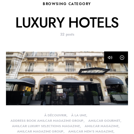
BROWSING CATEGORY
LUXURY HOTELS
32 posts
À DÉCOUVRIR
À LA UNE
ADDRESS BOOK AMILCAR MAGAZINE GROUP
AMILCAR GOURMET
AMILCAR LUXURY SELECTIONS MAGAZINE
AMILCAR MAGAZINE
AMILCAR MAGAZINE GROUP
AMILCAR MEN'S MAGAZINE