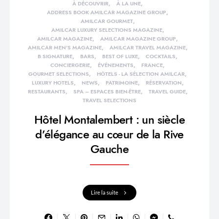
À DÉCOUVRIR
À LA UNE
ADDRESS BOOK AMILCAR MAGAZINE GROUP
AMILCAR GOURMET
AMILCAR LUXURY SELECTIONS MAGAZINE
AMILCAR MAGAZINE
AMILCAR MAGAZINE GROUP
AMILCAR MEN'S MAGAZINE
AMILCAR TRAVEL MAGAZINE
B SIGNATURE
BARS
BEST OF LUXE
COCKTAILS
CONCIERGERIE
ÉVÉNEMENTS
FRANCE
GOURMET SELECTIONS
HÔTELS - LA SÉLECTION AMILCAR
LUXURY HOTELS
NEWS
PATRIMOINE
RÉSERVATION
RESTAURANTS
SPA – ESPACES BIEN-ÊTRE
TRAVEL GUIDE
TRAVEL SELECTIONS
Hôtel Montalembert : un siècle
d’élégance au cœur de la Rive
Gauche
Lire la suite