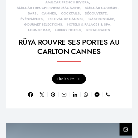
AMILCAR FRENCH RIVIERA
AMILCAR FRENCH RIVIERA MAGAZINE
AMILCAR GOURMET
BARS
CANNES
COCKTAILS
DÉCOUVERTE
ÉVÉNEMENTS
FESTIVAL DE CANNES
GASTRONOMIE
GOURMET SELECTIONS
HÔTELS & PALACES & SPA
LOUNGE BAR
LUXURY HOTELS
RESTAURANTS
RÜYA ROUVRE SES PORTES AU
CARLTON CANNES
Lire la suite