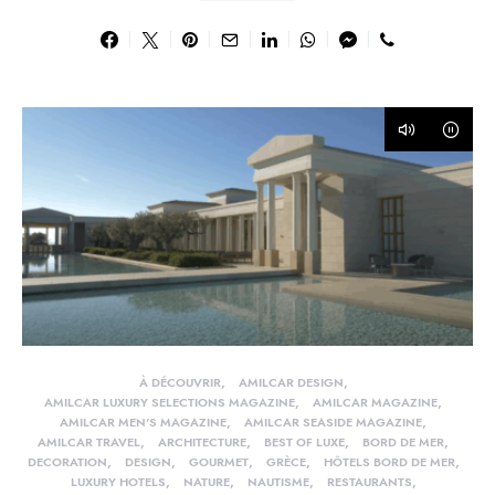
À DÉCOUVRIR
AMILCAR DESIGN
AMILCAR LUXURY SELECTIONS MAGAZINE
AMILCAR MAGAZINE
AMILCAR MEN'S MAGAZINE
AMILCAR SEASIDE MAGAZINE
AMILCAR TRAVEL
ARCHITECTURE
BEST OF LUXE
BORD DE MER
DECORATION
DESIGN
GOURMET
GRÈCE
HÔTELS BORD DE MER
LUXURY HOTELS
NATURE
NAUTISME
RESTAURANTS