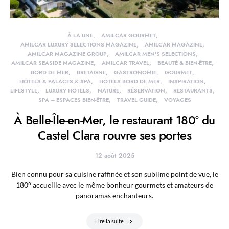
À LA UNE
AMILCAR GOURMET
AMILCAR LUXURY SELECTIONS MAGAZINE
AMILCAR MAGAZINE
AMILCAR MAGAZINE GROUP
AMILCAR MEN'S SELECTIONS
AMILCAR SEASIDE MAGAZINE
AMILCAR TRAVEL
BEAUTÉ & BIEN-ÊTRE
BORD DE MER
BRETAGNE
GASTRONOMIE
GOURMET
HÔTELS & PALACES & SPA
HÔTELS BORD DE MER
INSPIRATION
LIFESTYLE
LUXURY HOTELS
NATURE
RÉSERVATION
RESTAURANTS
SPA – ESPACES BIEN-ÊTRE
TRAVEL GUIDE
VOYAGES
À Belle-Île-en-Mer, le restaurant 180° du
Castel Clara rouvre ses portes
12 août 2025
Bien connu pour sa cuisine raffinée et son sublime point de vue, le
180° accueille avec le même bonheur gourmets et amateurs de
panoramas enchanteurs.
Lire la suite