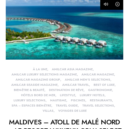
À LA UNE
AMILCAR ASIA MAGAZINE
AMILCAR LUXURY SELECTIONS MAGAZINE
AMILCAR MAGAZINE
AMILCAR MAGAZINE GROUP
AMILCAR MEN'S SELECTIONS
AMILCAR SEASIDE MAGAZINE
AMILCAR TRAVEL
BEST OF LUXE
BIEN-ÊTRE & BEAUTÉ
DESTINATION DE RÊVE
GASTRONOMIE
HÔTELS BORD DE MER
LIFESTYLE
LUXURY HOTELS
LUXURY SELECTIONS
NAUTISME
PISCINES
RESTAURANTS
SPA – ESPACES BIEN-ÊTRE
TRAVEL GUIDE
TRAVEL SELECTIONS
VILLAS
VOYAGES DE LUXE
MALDIVES – ATOLL DE MALÉ NORD