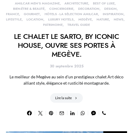
AMILCAR MEN'S MAGAZINE
ARCHITECTURE
BEST OF LUXE
BIEN-ÊTRE & BEAUTÉ
CONCIERGERIE
DECORATION
DESIGN
FRANCE
GOURMET
HÔTELS - LA SÉLECTION AMILCAR
INSPIRATION
LIFESTYLE
LOCATION
LUXURY HOTELS
MEGÈVE
NATURE
NEWS
PATRIMOINE
TRAVEL GUIDE
LE CHALET LE SARTO, BY ICONIC
HOUSE, OUVRE SES PORTES À
MEGÈVE.
30 septembre 2025
Le meilleur de Megève au sein d’un prestigieux chalet Art déco
alliant style, élégance et rusticité montagnarde.
Lire la suite