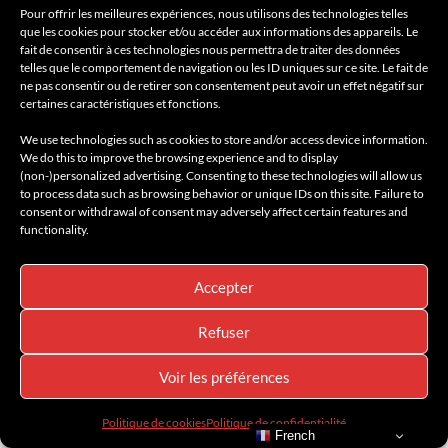
AMILCAR LUXURY SELECTIONS MAGAZINE
AMILCAR MAGAZINE
Pour offrir les meilleures expériences, nous utilisons des technologies telles
BEAUTÉ & BIEN-ÊTRE
BEAUTY SELECTIONS
BEST OF LUXE
que les cookies pour stocker et/ou accéder aux informations des appareils. Le
BIEN-ÊTRE & BEAUTÉ
BREAKING NEWS
fait de consentir à ces technologies nous permettra de traiter des données
CÔTE D'AZUR - FRENCH RIVIERA
LUXURY HOTELS
telles que le comportement de navigation ou les ID uniques sur ce site. Le fait de
MONACO - MONTE CARLO
NEWS
SPA – ESPACES BIEN-ÊTRE
ne pas consentir ou de retirer son consentement peut avoir un effet négatif sur
TRAVEL GUIDE
TRAVEL SELECTIONS
WELL BEING - BIEN-ÊTRE
certaines caractéristiques et fonctions.
L’Hôtel Métropole Monte-Carlo dévoile
We use technologies such as cookies to store and/or access device information.
We do this to improve the browsing experience and to display
le Spa Métropole by Guerlain
(non-)personalized advertising. Consenting to these technologies will allow us
to process data such as browsing behavior or unique IDs on this site. Failure to
22 juillet 2025
consent or withdrawal of consent may adversely affect certain features and
functionality.
Pour Guerlain, l’harmonie naît de l’union entre expertise,
innovation et émotion. Chaque soin est une expérience sensorielle
pensée pour rééquilibrer, éveiller et sublimer. Le Spa Métropole
Accepter
by Guerlain ouvrira ses portes le mardi 29 juillet 2025.
Refuser
Lire la suite
Voir les préférences
Politique de cookies
Politique de confidentialité
French