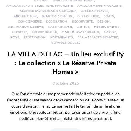
À LA UNE
AMILCAR INTERNATIONAL
AMILCAR LUXURY SELECTIONS MAGAZINE
AMILCAR MEN'S MAGAZINE
AMILCAR SWITZERLAND MAGAZINE
AMILCAR TRAVEL
ARCHITECTURE
BEAUTÉ & BIEN-ÊTRE
BEST OF LUXE
BOATS
CONCIERGERIE
DECORATION
DÉCOUVERTE
DESIGN
DESTINATION DE RÊVE
GASTRONOMIE
GENÈVE
HÉBERGEMENTS
LIFESTYLE
LUXURY HOTELS
MADE IN SWITZERLAND
NATURE
NEWS
RÉSERVATION
RESTAURANTS
SPA – ESPACES BIEN-ÊTRE
VOYAGES DE LUXE
LA VILLA DU LAC – Un lieu exclusif By
: La collection « La Réserve Private
Homes »
3 octobre 2025
Que l’on ait envie d’une promenade méditative en paddle, de
l’adrénaline d’une séance de wakeboard ou de la convivialité d’un
cours d’aviron… le lac Léman se fait le terrain de mille et une
émotions. Une seule ambition, partager un art de vivre raffiné,
dédié au bien-être et au plaisir des hôtes avant tout.