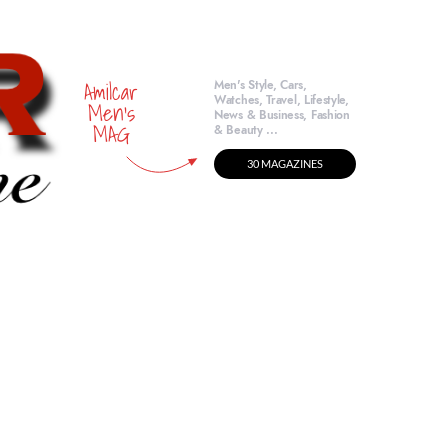
Amilcar
Men's Style, Cars,
Watches, Travel, Lifestyle,
Men's
News & Business, Fashion
MAG
& Beauty ...
30 MAGAZINES