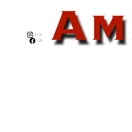
411K
13K