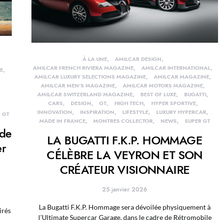
À LA UNE
AMILCAR DESIGN
AMILCAR FRENCH RIVIERA MAGAZINE
AMILCAR INTERNATIONAL
E
AMILCAR LUXURY SELECTIONS MAGAZINE
AMILCAR MAGAZINE
AMILCAR MEN'S MAGAZINE
AMILCAR MOTORS MAGAZINE
AMILCAR SWITZERLAND MAGAZINE
BEST OF LUXE
BUGATTI
CARS
DESIGN
GT
HIGH TECH
HYPER SPORTIVE
INNOVATION
INSPIRATION
LIFESTYLE
LUXURY HYPERCAR
 GT
MADE IN FRANCE
MONTRES COLLECTOR
NEWS
SUPER GT
 de
LA BUGATTI F.K.P. HOMMAGE
er
CÉLÈBRE LA VEYRON ET SON
CRÉATEUR VISIONNAIRE
25 janvier 2026
La Bugatti F.K.P. Hommage sera dévoilée physiquement à
irés
l’Ultimate Supercar Garage, dans le cadre de Rétromobile