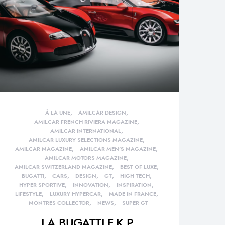
À LA UNE
AMILCAR DESIGN
AMILCAR FRENCH RIVIERA MAGAZINE
AMILCAR INTERNATIONAL
AMILCAR LUXURY SELECTIONS MAGAZINE
AMILCAR MAGAZINE
AMILCAR MEN'S MAGAZINE
AMILCAR MOTORS MAGAZINE
AMILCAR SWITZERLAND MAGAZINE
BEST OF LUXE
BUGATTI
CARS
DESIGN
GT
HIGH TECH
HYPER SPORTIVE
INNOVATION
INSPIRATION
LIFESTYLE
LUXURY HYPERCAR
MADE IN FRANCE
MONTRES COLLECTOR
NEWS
SUPER GT
LA BUGATTI F.K.P.