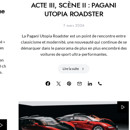
ACTE III, SCÈNE II : PAGANI
me
UTOPIA ROADSTER
7 mars 2026
La Pagani Utopia Roadster est un point de rencontre entre
é »
classicisme et modernité, une nouveauté qui continue de se
es
démarquer dans le panorama de plus en plus encombré des
voitures de sport ultra-performantes.
en
0 ch
Lire la suite
e.