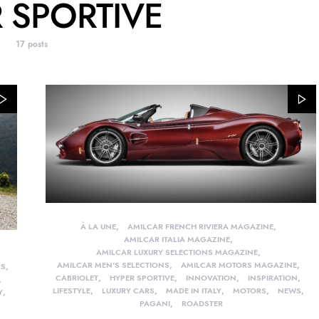
 SPORTIVE
17 posts
À LA UNE
AMILCAR FRENCH RIVIERA MAGAZINE
AMILCAR ITALIA MAGAZINE
AMILCAR LUXURY SELECTIONS MAGAZINE
AMILCAR MEN'S SELECTIONS
AMILCAR MOTORS MAGAZINE
RS
CABRIOLET
HYPER SPORTIVE
INNOVATION
INSPIRATION
LIFESTYLE
LUXURY CARS
MADE IN ITALY
MOTORS
NEWS
Y
PAGANI
ROADSTER