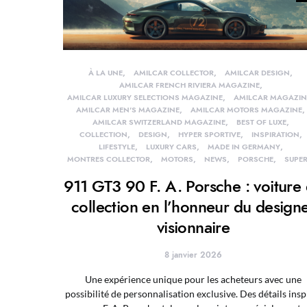
À LA UNE
AMILCAR COLLECTOR
AMILCAR DESIGN
AMILCAR FRENCH RIVIERA MAGAZINE
AMILCAR LUXURY SELECTIONS MAGAZINE
AMILCAR MAGAZIN
AMILCAR MEN'S MAGAZINE
AMILCAR MOTORS MAGAZINE
AMILCAR SWITZERLAND MAGAZINE
BEST OF LUXE
COLLECTION
DESIGN
HYPER SPORTIVE
INSPIRATION
LIFESTYLE
LUXURY CARS
MADE IN GERMANY
MONTRES COLLECTOR
MOTORS
NEWS
PORSCHE
SUPER
911 GT3 90 F. A. Porsche : voiture
collection en l’honneur du design
visionnaire
8 janvier 2026
Une expérience unique pour les acheteurs avec une
possibilité de personnalisation exclusive. Des détails insp