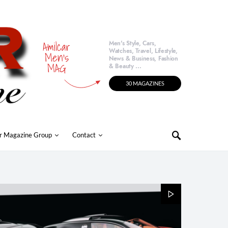
Amilcar
Men's Style, Cars,
Watches, Travel, Lifestyle,
Men's
News & Business, Fashion
MAG
& Beauty ...
30 MAGAZINES
r Magazine Group
Contact