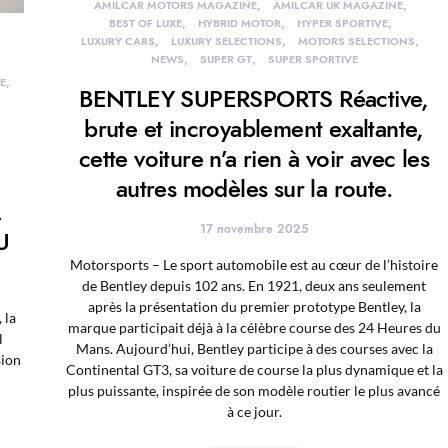
AMILCAR MOTORS MAGAZINE
AMILCAR UK MAGAZINE
BEST OF LUXE
HYBRID MOTOR
HYPER SPORTIVE
LUXURY CARS
LUXURY SELECTIONS
MOTORS SELECTIONS
NEWS
SUPER GT
SUPER SPORTIVE
E
BENTLEY SUPERSPORTS Réactive,
brute et incroyablement exaltante,
cette voiture n’a rien à voir avec les
autres modèles sur la route.
A
17 novembre 2025
U
Motorsports – Le sport automobile est au cœur de l’histoire
de Bentley depuis 102 ans. En 1921, deux ans seulement
après la présentation du premier prototype Bentley, la
 la
marque participait déjà à la célèbre course des 24 Heures du
l
Mans. Aujourd’hui, Bentley participe à des courses avec la
sion
Continental GT3, sa voiture de course la plus dynamique et la
plus puissante, inspirée de son modèle routier le plus avancé
à ce jour.