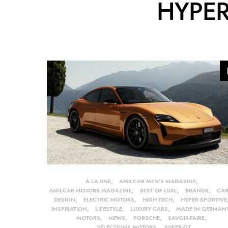
HYPER
À LA UNE
AMILCAR MEN'S MAGAZINE
AMILCAR MOTORS MAGAZINE
BEST OF LUXE
BRANDS
CA
DESIGN
ELECTRIC MOTORS
HIGH TECH
HYPER SPORTIVE
INSPIRATION
LIFESTYLE
LUXURY CARS
MADE IN GERMAN
MOTORS
NEWS
PORSCHE
SAVOIR-FAIRE
SÉLECTIONS MOTORS
SUPER GT