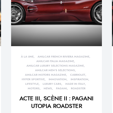
À LA UNE
AMILCAR FRENCH RIVIERA MAGAZINE
AMILCAR ITALIA MAGAZINE
AMILCAR LUXURY SELECTIONS MAGAZINE
AMILCAR MEN'S SELECTIONS
AMILCAR MOTORS MAGAZINE
CABRIOLET
HYPER SPORTIVE
INNOVATION
INSPIRATION
LIFESTYLE
LUXURY CARS
MADE IN ITALY
MOTORS
NEWS
PAGANI
ROADSTER
ACTE III, SCÈNE II : PAGANI
UTOPIA ROADSTER