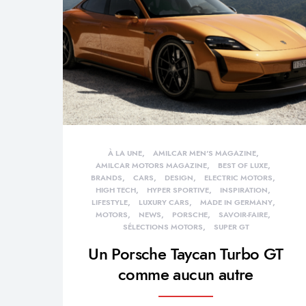
À LA UNE
AMILCAR MEN'S MAGAZINE
AMILCAR MOTORS MAGAZINE
BEST OF LUXE
BRANDS
CARS
DESIGN
ELECTRIC MOTORS
HIGH TECH
HYPER SPORTIVE
INSPIRATION
LIFESTYLE
LUXURY CARS
MADE IN GERMANY
MOTORS
NEWS
PORSCHE
SAVOIR-FAIRE
SÉLECTIONS MOTORS
SUPER GT
Un Porsche Taycan Turbo GT
comme aucun autre