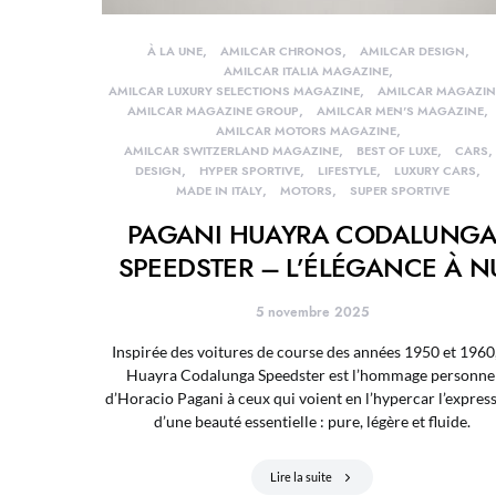
À LA UNE
AMILCAR CHRONOS
AMILCAR DESIGN
AMILCAR ITALIA MAGAZINE
AMILCAR LUXURY SELECTIONS MAGAZINE
AMILCAR MAGAZIN
AMILCAR MAGAZINE GROUP
AMILCAR MEN'S MAGAZINE
AMILCAR MOTORS MAGAZINE
AMILCAR SWITZERLAND MAGAZINE
BEST OF LUXE
CARS
DESIGN
HYPER SPORTIVE
LIFESTYLE
LUXURY CARS
MADE IN ITALY
MOTORS
SUPER SPORTIVE
PAGANI HUAYRA CODALUNG
SPEEDSTER – L’ÉLÉGANCE À N
5 novembre 2025
Inspirée des voitures de course des années 1950 et 1960,
Huayra Codalunga Speedster est l’hommage personne
d’Horacio Pagani à ceux qui voient en l’hypercar l’expres
d’une beauté essentielle : pure, légère et fluide.
Lire la suite