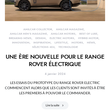
AMILCAR COLLECTOR
AMILCAR MAGAZINE
AMILCAR MEN'S MAGAZINE
AMILCAR MOTORS
BEST OF LUXE
BREAKING NEWS
DESIGN
ELECTRIC MOTORS
HYBRID MOTOR
INNOVATION
INSPIRATION
LIFESTYLE
MOTORS
NEWS
SÉLECTIONS 4X4
TECHNOLOGIE
UNE ÈRE NOUVELLE POUR LE RANGE
ROVER ÉLECTRIQUE
4 janvier 2024
LES ESSAIS DU PROTOTYPE DU RANGE ROVER ELECTRIC
COMMENCENT ALORS QUE LES CLIENTS SONT INVITÉS À ÊTRE
LES PREMIERS À POUVOIR LE COMMANDER.
Lire la suite