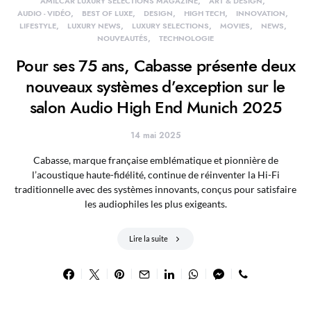
AMILCAR LUXURY SELECTIONS MAGAZINE
ART & DESIGN
AUDIO - VIDÉO
BEST OF LUXE
DESIGN
HIGH TECH
INNOVATION
LIFESTYLE
LUXURY NEWS
LUXURY SELECTIONS
MOVIES
NEWS
NOUVEAUTÉS
TECHNOLOGIE
Pour ses 75 ans, Cabasse présente deux
nouveaux systèmes d’exception sur le
salon Audio High End Munich 2025
14 mai 2025
Cabasse, marque française emblématique et pionnière de
l’acoustique haute-fidélité, continue de réinventer la Hi-Fi
traditionnelle avec des systèmes innovants, conçus pour satisfaire
les audiophiles les plus exigeants.
Lire la suite