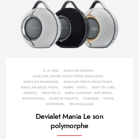
À LA UNE
AMILCAR DESIGN
AMILCAR LUXURY SELECTIONS MAGAZINE
AMILCAR MAGAZINE
AMILCAR MEN'S SELECTIONS
AMILCAR SELECTIONS
AUDIO - VIDÉO
BEST OF LUXE
DESIGN
HIGH TECH
IDÉES CADEAUX - GIFT IDEAS
INNOVATION
MADE IN FRANCE
MUSIQUE
NEWS
SHOPPING
TECHNOLOGIE
Devialet Mania Le son
polymorphe