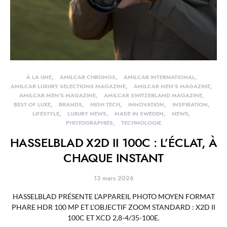
À LA UNE
AMILCAR CHRONOS
AMILCAR INTERNATIONAL
AMILCAR LUXURY SELECTIONS MAGAZINE
AMILCAR MEN'S MAGAZINE
AMILCAR MEN'S MAGAZINE
AMILCAR SWITZERLAND MAGAZINE
BEST OF LUXE
BRANDS
HIGH TECH
INNOVATION
INSPIRATION
LIFESTYLE
LUXURY NEWS
MADE IN SWEDEN
NEWS
PHOTOGRAPHIES
TECHNOLOGIE
HASSELBLAD X2D II 100C : L’ÉCLAT, À
CHAQUE INSTANT
13 mars 2026
HASSELBLAD PRÉSENTE L’APPAREIL PHOTO MOYEN FORMAT
PHARE HDR 100 MP ET L’OBJECTIF ZOOM STANDARD : X2D II
100C ET XCD 2,8-4/35-100E.