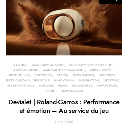
À LA UNE
AMILCAR MAGAZINE
AMILCAR MEN'S MAGAZINE
AMILCAR MUSIC
AMILCAR STYLE MAGAZINE
AUDIO - VIDÉO
BEST OF LUXE
BOUTIQUES
DESIGN
ÉVÉNEMENTS
HIGH TECH
IDÉES CADEAUX - GIFT IDEAS
INNOVATION
INSPIRATION
LIFESTYLE
MADE IN FRANCE
MUSIQUE
NEWS
NOUVEAUTÉS
SAVOIR-FAIRE
SPORT
TECHNOLOGIE
Devialet | Roland-Garros : Performance
et émotion – Au service du jeu
7 mai 2026