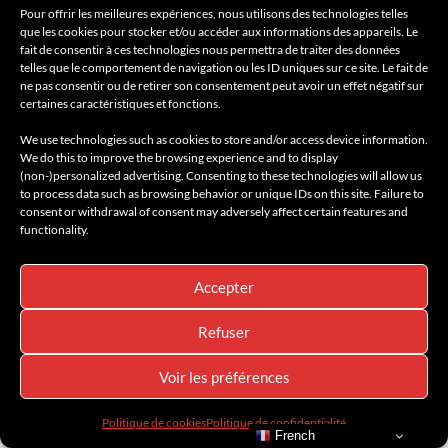
Pour offrir les meilleures expériences, nous utilisons des technologies telles
que les cookies pour stocker et/ou accéder aux informations des appareils. Le
fait de consentir à ces technologies nous permettra de traiter des données
telles que le comportement de navigation ou les ID uniques sur ce site. Le fait de
ne pas consentir ou de retirer son consentement peut avoir un effet négatif sur
certaines caractéristiques et fonctions.
We use technologies such as cookies to store and/or access device information.
AMILCAR MAGAZINE
AMILCAR MEN'S MAGAZINE
AMILCAR MOTORS
We do this to improve the browsing experience and to display
BREAKING NEWS
DESIGN
ÉCO-RESPONSABLE
ELECTRIC MOTORS
(non-)personalized advertising. Consenting to these technologies will allow us
GREEN
HIGH TECH
INNOVATION
LIFESTYLE
MOTORCYCLES
to process data such as browsing behavior or unique IDs on this site. Failure to
NEWS
SPORT
TECHNOLOGIE
consent or withdrawal of consent may adversely affect certain features and
functionality.
VÉLO HERITAGE ORIGINE X VALEO
PAR « LES ATELIERS HERITAGEBIKE »
Accepter
10 octobre 2023
Refuser
Le modèle Heritage Origine est un savant mariage de technologies
de pointe associées à un style unique emprunté aux motos
Voir les préférences
d’antan.
Politique de cookies
Politique de confidentialité
French
Lire la suite