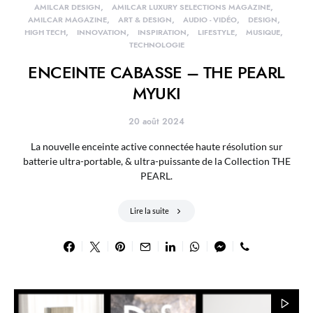
AMILCAR DESIGN
AMILCAR LUXURY SELECTIONS MAGAZINE
AMILCAR MAGAZINE
ART & DESIGN
AUDIO - VIDÉO
DESIGN
HIGH TECH
INNOVATION
INSPIRATION
LIFESTYLE
MUSIQUE
TECHNOLOGIE
ENCEINTE CABASSE – THE PEARL
MYUKI
20 août 2024
La nouvelle enceinte active connectée haute résolution sur
batterie ultra-portable, & ultra-puissante de la Collection THE
PEARL.
Lire la suite