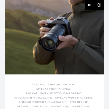
À LA UNE
AMILCAR CHRONOS
AMILCAR INTERNATIONAL
AMILCAR LUXURY SELECTIONS MAGAZINE
AMILCAR MEN'S MAGAZINE
AMILCAR MEN'S MAGAZINE
AMILCAR SWITZERLAND MAGAZINE
BEST OF LUXE
BRANDS
HIGH TECH
INNOVATION
INSPIRATION