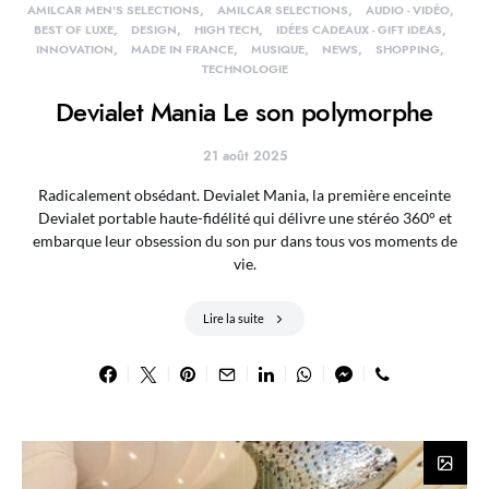
AMILCAR MEN'S SELECTIONS
AMILCAR SELECTIONS
AUDIO - VIDÉO
BEST OF LUXE
DESIGN
HIGH TECH
IDÉES CADEAUX - GIFT IDEAS
INNOVATION
MADE IN FRANCE
MUSIQUE
NEWS
SHOPPING
TECHNOLOGIE
Devialet Mania Le son polymorphe
21 août 2025
Radicalement obsédant. Devialet Mania, la première enceinte
Devialet portable haute-fidélité qui délivre une stéréo 360° et
embarque leur obsession du son pur dans tous vos moments de
vie.
Lire la suite