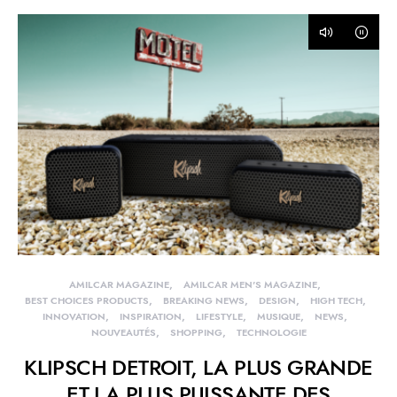
AMILCAR MAGAZINE
AMILCAR MEN'S MAGAZINE
BEST CHOICES PRODUCTS
BREAKING NEWS
DESIGN
HIGH TECH
INNOVATION
INSPIRATION
LIFESTYLE
MUSIQUE
NEWS
NOUVEAUTÉS
SHOPPING
TECHNOLOGIE
KLIPSCH DETROIT, LA PLUS GRANDE
ET LA PLUS PUISSANTE DES