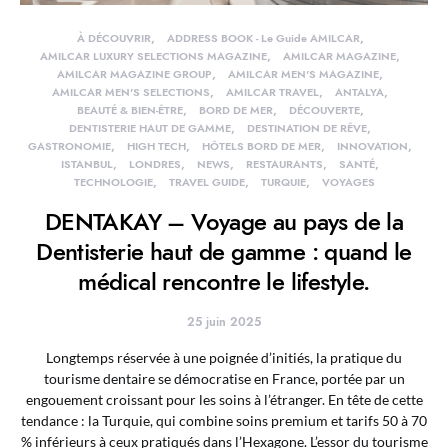
À DÉCOUVRIR
ADDRESS BOOK - Le Guide AMILCAR
AMILCAR LUXURY SELECTIONS MAGAZINE
AMILCAR MAGAZINE
AMILCAR MAGAZINE GROUP
AMILCAR MEN'S MAGAZINE
AMILCAR MEN'S SELECTIONS
AMILCAR TRAVEL
ANTALYA
BEAUTÉ & BIEN-ÊTRE
BORD DE MER
DÉCOUVERTE
DENTISTERIE HAUT DE GAMME
DESTINATION DE RÊVE
GASTRONOMIE
HIGH TECH
HÔTELS BORD DE MER
INNOVATION
ISTANBUL
LONDRES
NEWS
RESTAURANTS
SANTÉ
TECHNOLOGIE
TRAVEL GUIDE
TURQUIE
VOYAGES
DENTAKAY – Voyage au pays de la
Dentisterie haut de gamme : quand le
médical rencontre le lifestyle.
25 juin 2025
Longtemps réservée à une poignée d’initiés, la pratique du
tourisme dentaire se démocratise en France, portée par un
engouement croissant pour les soins à l’étranger. En tête de cette
tendance : la Turquie, qui combine soins premium et tarifs 50 à 70
% inférieurs à ceux pratiqués dans l’Hexagone. L’essor du tourisme