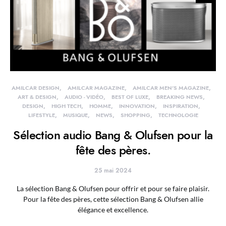
AMILCAR DESIGN
AMILCAR MAGAZINE
AMILCAR MEN'S MAGAZINE
ART & DESIGN
AUDIO - VIDÉO
BEST OF LUXE
BREAKING NEWS
DESIGN
HIGH TECH
HOMME
INNOVATION
INSPIRATION
LIFESTYLE
MUSIQUE
NEWS
SHOPPING
TECHNOLOGIE
Sélection audio Bang & Olufsen pour la
fête des pères.
25 mai 2024
La sélection Bang & Olufsen pour offrir et pour se faire plaisir.
Pour la fête des pères, cette sélection Bang & Olufsen allie
élégance et excellence.