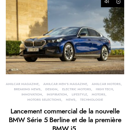
AMILCAR MAGAZINE
AMILCAR MEN'S MAGAZINE
AMILCAR MOTORS
BREAKING NEWS
DESIGN
ELECTRIC MOTORS
HIGH TECH
INNOVATION
INSPIRATION
LIFESTYLE
MOTORS
MOTORS SELECTIONS
NEWS
TECHNOLOGIE
Lancement commercial de la nouvelle
BMW Série 5 Berline et de la première
BMW i5.