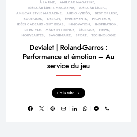
À LA UNE
AMILCAR MAGAZINE
AMILCAR MEN'S MAGAZINE
AMILCAR MUSIC
AMILCAR STYLE MAGAZINE
AUDIO - VIDÉO
BEST OF LUXE
BOUTIQUES
DESIGN
ÉVÉNEMENTS
HIGH TECH
IDÉES CADEAUX - GIFT IDEAS
INNOVATION
INSPIRATION
LIFESTYLE
MADE IN FRANCE
MUSIQUE
NEWS
NOUVEAUTÉS
SAVOIR-FAIRE
SPORT
TECHNOLOGIE
Devialet | Roland-Garros :
Performance et émotion – Au
service du jeu
Lire la suite