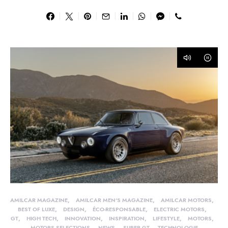
AMILCAR MAGAZINE
AMILCAR MEN'S MAGAZINE
AMILCAR MOTORS
BEST OF LUXE
DESIGN
ÉCO-RESPONSABLE
ELECTRIC MOTORS
GT
HIGH TECH
INNOVATION
INSPIRATION
LIFESTYLE
MOTORS
MOTORS SELECTIONS
NEWS
SUPER GT
TECHNOLOGIE