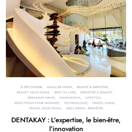
À DÉCOUVRIR
AMILCAR NEWS
BEAUTÉ & BIEN-ÊTRE
BEAUTY SELECTIONS
BEST OF LUXE
BIEN-ÊTRE & BEAUTÉ
BREAKING NEWS
INNOVATION
LIFESTYLE
SÉLECTIONS POUR HOMMES
TECHNOLOGIE
TRAVEL GUIDE
TRAVEL SELECTIONS
WELL BEING - BIEN-ÊTRE
DENTAKAY : L’expertise, le bien-être,
l’innovation