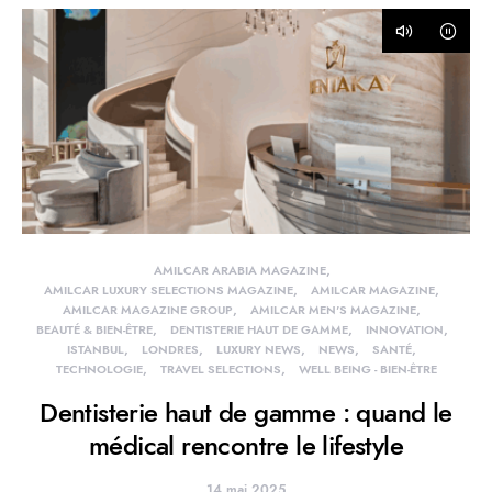
AMILCAR ARABIA MAGAZINE
AMILCAR LUXURY SELECTIONS MAGAZINE
AMILCAR MAGAZINE
AMILCAR MAGAZINE GROUP
AMILCAR MEN'S MAGAZINE
BEAUTÉ & BIEN-ÊTRE
DENTISTERIE HAUT DE GAMME
INNOVATION
ISTANBUL
LONDRES
LUXURY NEWS
NEWS
SANTÉ
TECHNOLOGIE
TRAVEL SELECTIONS
WELL BEING - BIEN-ÊTRE
Dentisterie haut de gamme : quand le
médical rencontre le lifestyle
14 mai 2025