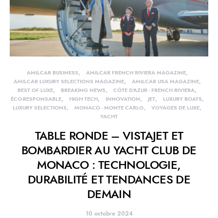
AMILCAR BUSINESS
AMILCAR FRENCH RIVIERA MAGAZINE
AMILCAR LUXURY SELECTIONS MAGAZINE
AMILCAR USA MAGAZINE
BEST OF LUXE
BREAKING NEWS
CÔTE D'AZUR - FRENCH RIVIERA
ÉCO-RESPONSABLE
HIGH TECH
INNOVATION
JET
LUXURY BOATS
LUXURY SELECTIONS
MONACO - MONTE CARLO
VOYAGES DE LUXE
YACHT
TABLE RONDE – VISTAJET ET
BOMBARDIER AU YACHT CLUB DE
MONACO : TECHNOLOGIE,
DURABILITÉ ET TENDANCES DE
DEMAIN
10 octobre 2024