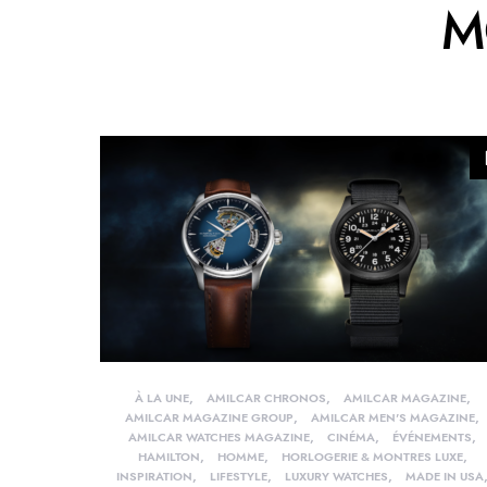
M
À LA UNE
AMILCAR CHRONOS
AMILCAR MAGAZINE
AMILCAR MAGAZINE GROUP
AMILCAR MEN'S MAGAZINE
AMILCAR WATCHES MAGAZINE
CINÉMA
ÉVÉNEMENTS
HAMILTON
HOMME
HORLOGERIE & MONTRES LUXE
INSPIRATION
LIFESTYLE
LUXURY WATCHES
MADE IN USA