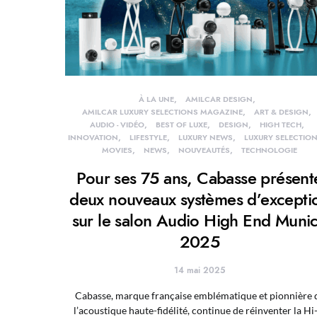
À LA UNE
AMILCAR DESIGN
AMILCAR LUXURY SELECTIONS MAGAZINE
ART & DESIGN
AUDIO - VIDÉO
BEST OF LUXE
DESIGN
HIGH TECH
INNOVATION
LIFESTYLE
LUXURY NEWS
LUXURY SELECTIO
MOVIES
NEWS
NOUVEAUTÉS
TECHNOLOGIE
Pour ses 75 ans, Cabasse présent
deux nouveaux systèmes d’excepti
sur le salon Audio High End Muni
2025
14 mai 2025
Cabasse, marque française emblématique et pionnière 
l’acoustique haute-fidélité, continue de réinventer la Hi