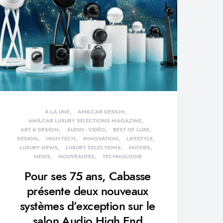
À LA UNE
AMILCAR DESIGN
AMILCAR LUXURY SELECTIONS MAGAZINE
ART & DESIGN
AUDIO - VIDÉO
BEST OF LUXE
DESIGN
HIGH TECH
INNOVATION
LIFESTYLE
LUXURY NEWS
LUXURY SELECTIONS
MOVIES
NEWS
NOUVEAUTÉS
TECHNOLOGIE
Pour ses 75 ans, Cabasse
présente deux nouveaux
systèmes d’exception sur le
salon Audio High End