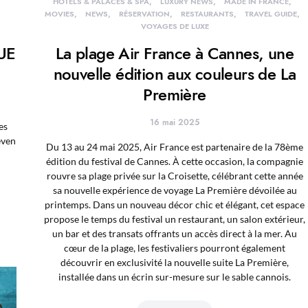
HÔTELS & PALACES & SPA
LUXURY NEWS
MADE IN FRANCE
MOVIES
NEWS
RÉSERVATION
RESTAURANTS
TRAVEL GUIDE
VOYAGES DE LUXE
UE
La plage Air France à Cannes, une
nouvelle édition aux couleurs de La
Première
16 mai 2025
es
even
Du 13 au 24 mai 2025, Air France est partenaire de la 78ème
édition du festival de Cannes. À cette occasion, la compagnie
rouvre sa plage privée sur la Croisette, célébrant cette année
sa nouvelle expérience de voyage La Première dévoilée au
printemps. Dans un nouveau décor chic et élégant, cet espace
propose le temps du festival un restaurant, un salon extérieur,
un bar et des transats offrants un accès direct à la mer. Au
cœur de la plage, les festivaliers pourront également
découvrir en exclusivité la nouvelle suite La Première,
installée dans un écrin sur-mesure sur le sable cannois.