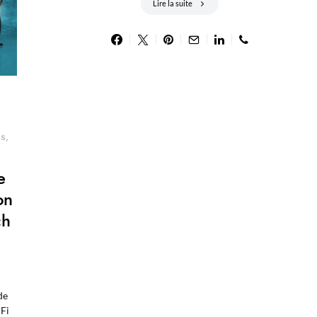
Lire la suite
NS
e
on
ch
de
-Fi