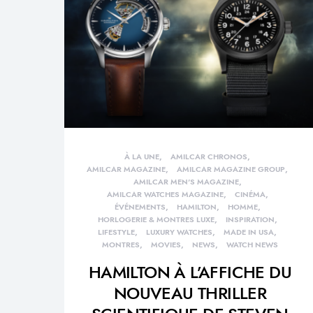
À LA UNE
AMILCAR CHRONOS
AMILCAR MAGAZINE
AMILCAR MAGAZINE GROUP
AMILCAR MEN'S MAGAZINE
AMILCAR WATCHES MAGAZINE
CINÉMA
ÉVÉNEMENTS
HAMILTON
HOMME
HORLOGERIE & MONTRES LUXE
INSPIRATION
LIFESTYLE
LUXURY WATCHES
MADE IN USA
MONTRES
MOVIES
NEWS
WATCH NEWS
HAMILTON À L’AFFICHE DU
NOUVEAU THRILLER