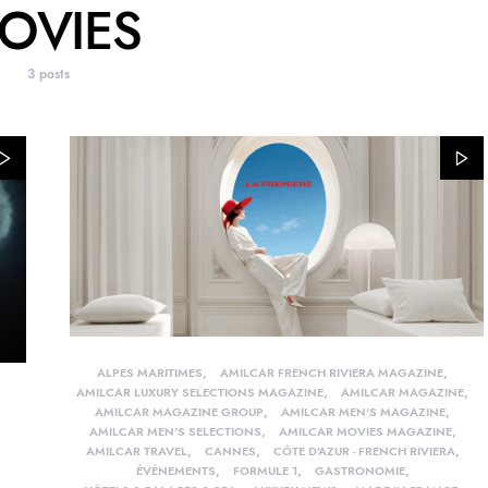
OVIES
3 posts
ALPES MARITIMES
AMILCAR FRENCH RIVIERA MAGAZINE
AMILCAR LUXURY SELECTIONS MAGAZINE
AMILCAR MAGAZINE
AMILCAR MAGAZINE GROUP
AMILCAR MEN'S MAGAZINE
AMILCAR MEN'S SELECTIONS
AMILCAR MOVIES MAGAZINE
AMILCAR TRAVEL
CANNES
CÔTE D'AZUR - FRENCH RIVIERA
ÉVÉNEMENTS
FORMULE 1
GASTRONOMIE