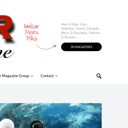
Amilcar
Men's Style, Cars,
Watches, Travel, Lifestyle,
Men's
News & Business, Fashion
MAG
& Beauty ...
30 MAGAZINES
r Magazine Group
Contact