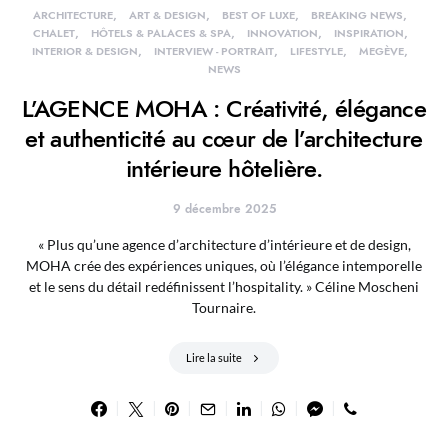
ARCHITECTURE
ART & DESIGN
BEST OF LUXE
BREAKING NEWS
CHALET
HÔTELS & PALACES & SPA
INNOVATION
INSPIRATION
INTERIOR & DESIGN
INTERVIEW - PORTRAIT
LIFESTYLE
MEGÈVE
NEWS
L’AGENCE MOHA : Créativité, élégance
et authenticité au cœur de l’architecture
intérieure hôtelière.
9 décembre 2025
« Plus qu’une agence d’architecture d’intérieure et de design,
MOHA crée des expériences uniques, où l’élégance intemporelle
et le sens du détail redéfinissent l’hospitality. » Céline Moscheni
Tournaire.
Lire la suite