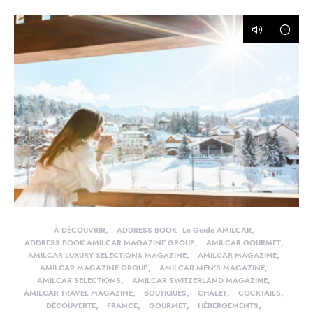
À DÉCOUVRIR
ADDRESS BOOK - Le Guide AMILCAR
ADDRESS BOOK AMILCAR MAGAZINE GROUP
AMILCAR GOURMET
AMILCAR LUXURY SELECTIONS MAGAZINE
AMILCAR MAGAZINE
AMILCAR MAGAZINE GROUP
AMILCAR MEN'S MAGAZINE
AMILCAR SELECTIONS
AMILCAR SWITZERLAND MAGAZINE
AMILCAR TRAVEL MAGAZINE
BOUTIQUES
CHALET
COCKTAILS
DÉCOUVERTE
FRANCE
GOURMET
HÉBERGEMENTS