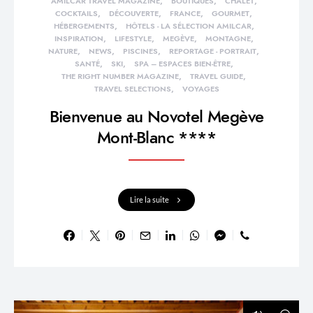
AMILCAR TRAVEL MAGAZINE
BOUTIQUES
CHALET
COCKTAILS
DÉCOUVERTE
FRANCE
GOURMET
HÉBERGEMENTS
HÔTELS - LA SÉLECTION AMILCAR
INSPIRATION
LIFESTYLE
MEGÈVE
MONTAGNE
NATURE
NEWS
PISCINES
REPORTAGE - PORTRAIT
SANTÉ
SKI
SPA – ESPACES BIEN-ÊTRE
THE RIGHT NUMBER MAGAZINE
TRAVEL GUIDE
TRAVEL SELECTIONS
VOYAGES
Bienvenue au Novotel Megève
Mont-Blanc ****
Lire la suite