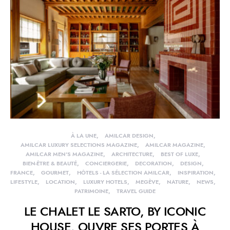
À LA UNE
AMILCAR DESIGN
AMILCAR LUXURY SELECTIONS MAGAZINE
AMILCAR MAGAZINE
AMILCAR MEN'S MAGAZINE
ARCHITECTURE
BEST OF LUXE
BIEN-ÊTRE & BEAUTÉ
CONCIERGERIE
DECORATION
DESIGN
FRANCE
GOURMET
HÔTELS - LA SÉLECTION AMILCAR
INSPIRATION
LIFESTYLE
LOCATION
LUXURY HOTELS
MEGÈVE
NATURE
NEWS
PATRIMOINE
TRAVEL GUIDE
LE CHALET LE SARTO, BY ICONIC
HOUSE, OUVRE SES PORTES À