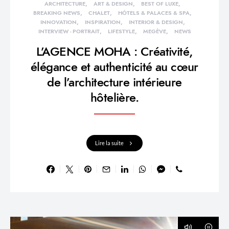
ARCHITECTURE
ART & DESIGN
BEST OF LUXE
BREAKING NEWS
CHALET
HÔTELS & PALACES & SPA
INNOVATION
INSPIRATION
INTERIOR & DESIGN
INTERVIEW - PORTRAIT
LIFESTYLE
MEGÈVE
NEWS
L’AGENCE MOHA : Créativité,
élégance et authenticité au cœur
de l’architecture intérieure
hôtelière.
Lire la suite