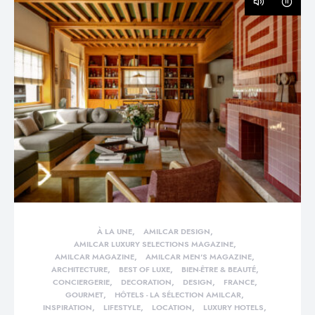
À LA UNE
AMILCAR DESIGN
AMILCAR LUXURY SELECTIONS MAGAZINE
AMILCAR MAGAZINE
AMILCAR MEN'S MAGAZINE
ARCHITECTURE
BEST OF LUXE
BIEN-ÊTRE & BEAUTÉ
CONCIERGERIE
DECORATION
DESIGN
FRANCE
GOURMET
HÔTELS - LA SÉLECTION AMILCAR
INSPIRATION
LIFESTYLE
LOCATION
LUXURY HOTELS