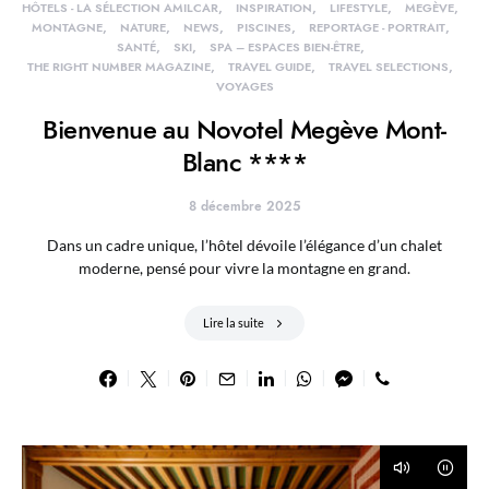
HÔTELS - LA SÉLECTION AMILCAR
INSPIRATION
LIFESTYLE
MEGÈVE
MONTAGNE
NATURE
NEWS
PISCINES
REPORTAGE - PORTRAIT
SANTÉ
SKI
SPA – ESPACES BIEN-ÊTRE
THE RIGHT NUMBER MAGAZINE
TRAVEL GUIDE
TRAVEL SELECTIONS
VOYAGES
Bienvenue au Novotel Megève Mont-
Blanc ****
8 décembre 2025
Dans un cadre unique, l’hôtel dévoile l’élégance d’un chalet
moderne, pensé pour vivre la montagne en grand.
Lire la suite