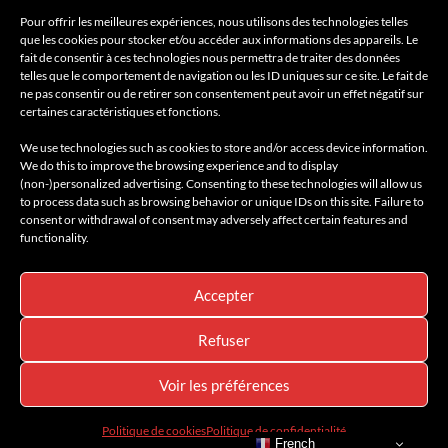
@amilcarmagazine
Pour offrir les meilleures expériences, nous utilisons des technologies telles
que les cookies pour stocker et/ou accéder aux informations des appareils. Le
fait de consentir à ces technologies nous permettra de traiter des données
telles que le comportement de navigation ou les ID uniques sur ce site. Le fait de
ne pas consentir ou de retirer son consentement peut avoir un effet négatif sur
certaines caractéristiques et fonctions.
We use technologies such as cookies to store and/or access device information.
We do this to improve the browsing experience and to display
(non-)personalized advertising. Consenting to these technologies will allow us
to process data such as browsing behavior or unique IDs on this site. Failure to
consent or withdrawal of consent may adversely affect certain features and
Accueil
AMILCAR MEN’S MAGAZINE
Voyages
functionality.
Conciergerie & Shop
Rejoindre le Club
Amilcar Magazine Group
Contact
Accepter
411K
13K
Refuser
© 2026 AMILCAR MEN'S MAGAZINE by Club Amilcar & AMILCAR
MAGAZINE GROUP - Designed by
AGENCE MEDIANE
Voir les préférences
Politique de cookies
Politique de confidentialité
French