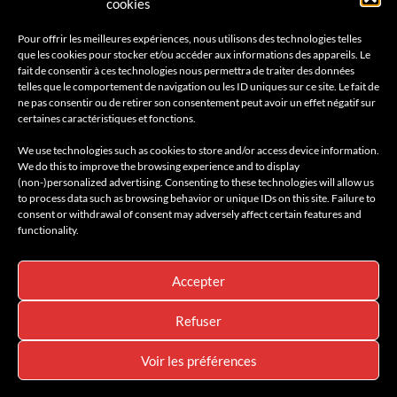
cookies
@amilcarmagazine
Pour offrir les meilleures expériences, nous utilisons des technologies telles
que les cookies pour stocker et/ou accéder aux informations des appareils. Le
fait de consentir à ces technologies nous permettra de traiter des données
telles que le comportement de navigation ou les ID uniques sur ce site. Le fait de
ne pas consentir ou de retirer son consentement peut avoir un effet négatif sur
certaines caractéristiques et fonctions.
We use technologies such as cookies to store and/or access device information.
We do this to improve the browsing experience and to display
(non-)personalized advertising. Consenting to these technologies will allow us
to process data such as browsing behavior or unique IDs on this site. Failure to
consent or withdrawal of consent may adversely affect certain features and
Accueil
AMILCAR MEN’S MAGAZINE
Voyages
functionality.
Conciergerie & Shop
Rejoindre le Club
Amilcar Magazine Group
Contact
Accepter
411K
13K
Refuser
© 2026 AMILCAR MEN'S MAGAZINE by Club Amilcar & AMILCAR
MAGAZINE GROUP - Designed by
AGENCE MEDIANE
Voir les préférences