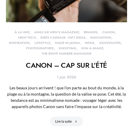
À LA UNE
AMILCAR MEN'S MAGAZINE
BRANDS
CANON
HIGH TECH
IDÉES CADEAUX - GIFT IDEAS
INNOVATION
INSPIRATION
LIFESTYLE
MADE IN JAPAN
NEWS
NOUVEAUTÉS
PHOTOGRAPHIES
SHOOTING
SON & IMAGE
THE RIGHT NUMBER MAGAZINE
CANON – CAP SUR L’ÉTÉ
1 juin 2026
Les beaux jours arrivent ! que l’on parte au bout du monde, à la
plage ou à la montagne, la question de la valise se pose. Cet été, la
tendance est au minimalisme nomade : voyager léger avec les
appareils photos Canon sans faire l’impasse sur la créativité.
Lire la suite