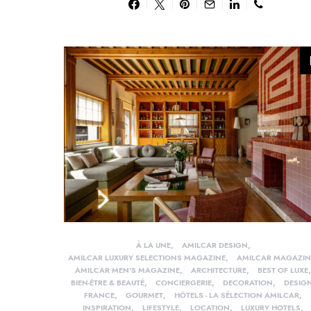
À LA UNE
AMILCAR DESIGN
AMILCAR LUXURY SELECTIONS MAGAZINE
AMILCAR MAGAZIN
AMILCAR MEN'S MAGAZINE
ARCHITECTURE
BEST OF LUXE
BIEN-ÊTRE & BEAUTÉ
CONCIERGERIE
DECORATION
DESIG
FRANCE
GOURMET
HÔTELS - LA SÉLECTION AMILCAR
INSPIRATION
LIFESTYLE
LOCATION
LUXURY HOTELS