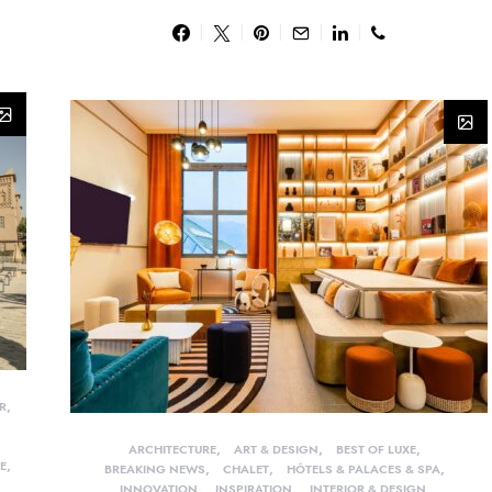
R
ARCHITECTURE
ART & DESIGN
BEST OF LUXE
E
BREAKING NEWS
CHALET
HÔTELS & PALACES & SPA
INNOVATION
INSPIRATION
INTERIOR & DESIGN