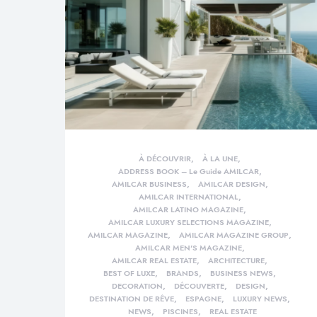
À DÉCOUVRIR
À LA UNE
ADDRESS BOOK – Le Guide AMILCAR
AMILCAR BUSINESS
AMILCAR DESIGN
AMILCAR INTERNATIONAL
AMILCAR LATINO MAGAZINE
AMILCAR LUXURY SELECTIONS MAGAZINE
AMILCAR MAGAZINE
AMILCAR MAGAZINE GROUP
AMILCAR MEN'S MAGAZINE
AMILCAR REAL ESTATE
ARCHITECTURE
BEST OF LUXE
BRANDS
BUSINESS NEWS
DECORATION
DÉCOUVERTE
DESIGN
DESTINATION DE RÊVE
ESPAGNE
LUXURY NEWS
NEWS
PISCINES
REAL ESTATE