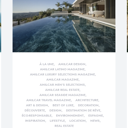
À LA UNE
AMILCAR DESIGN
AMILCAR LATINO MAGAZINE
AMILCAR LUXURY SELECTIONS MAGAZINE
AMILCAR MAGAZINE
AMILCAR MEN'S SELECTIONS
AMILCAR REAL ESTATE
AMILCAR SEASIDE MAGAZINE
AMILCAR TRAVEL MAGAZINE
ARCHITECTURE
ART & DESIGN
BEST OF LUXE
DECORATION
DÉCOUVERTE
DESIGN
DESTINATION DE RÊVE
ÉCO-RESPONSABLE
ENVIRONNEMENT
ESPAGNE
INSPIRATION
LIFESTYLE
LOCATION
NEWS
REAL ESTATE