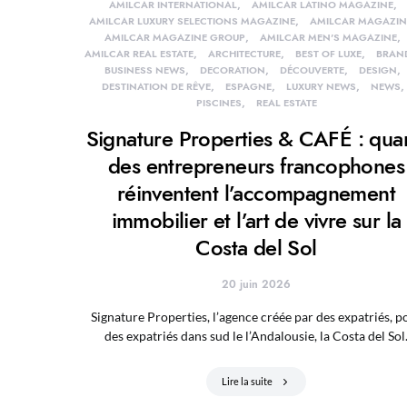
AMILCAR INTERNATIONAL
AMILCAR LATINO MAGAZINE
AMILCAR LUXURY SELECTIONS MAGAZINE
AMILCAR MAGAZIN
AMILCAR MAGAZINE GROUP
AMILCAR MEN'S MAGAZINE
AMILCAR REAL ESTATE
ARCHITECTURE
BEST OF LUXE
BRAN
BUSINESS NEWS
DECORATION
DÉCOUVERTE
DESIGN
DESTINATION DE RÊVE
ESPAGNE
LUXURY NEWS
NEWS
PISCINES
REAL ESTATE
Signature Properties & CAFÉ : qu
des entrepreneurs francophones
réinventent l’accompagnement
immobilier et l’art de vivre sur la
Costa del Sol
20 juin 2026
Signature Properties, l’agence créée par des expatriés, p
des expatriés dans sud le l’Andalousie, la Costa del Sol
Lire la suite