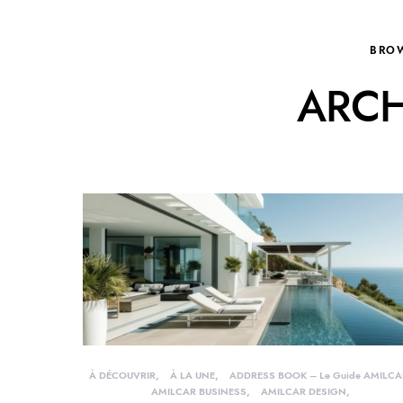
BRO
ARCH
À DÉCOUVRIR
À LA UNE
ADDRESS BOOK – Le Guide AMILCA
AMILCAR BUSINESS
AMILCAR DESIGN