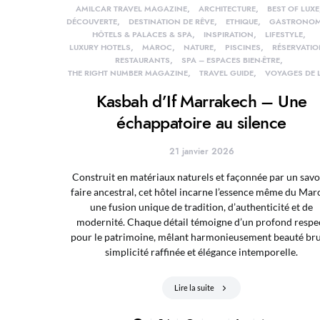
AMILCAR TRAVEL MAGAZINE
ARCHITECTURE
BEST OF LUXE
DÉCOUVERTE
DESTINATION DE RÊVE
ETHIQUE
GASTRONOM
HÔTELS & PALACES & SPA
INSPIRATION
LIFESTYLE
LUXURY HOTELS
MAROC
NATURE
PISCINES
RÉSERVATI
RESTAURANTS
SPA – ESPACES BIEN-ÊTRE
THE RIGHT NUMBER MAGAZINE
TRAVEL GUIDE
VOYAGES DE 
Kasbah d’If Marrakech – Une
échappatoire au silence
21 janvier 2026
Construit en matériaux naturels et façonnée par un savo
faire ancestral, cet hôtel incarne l’essence même du Maro
une fusion unique de tradition, d’authenticité et de
modernité. Chaque détail témoigne d’un profond respe
pour le patrimoine, mêlant harmonieusement beauté bru
simplicité raffinée et élégance intemporelle.
Lire la suite