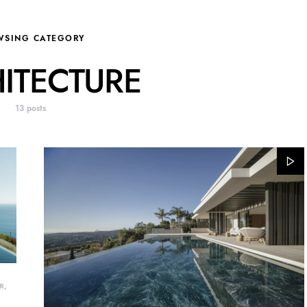
WSING CATEGORY
ITECTURE
13 posts
R