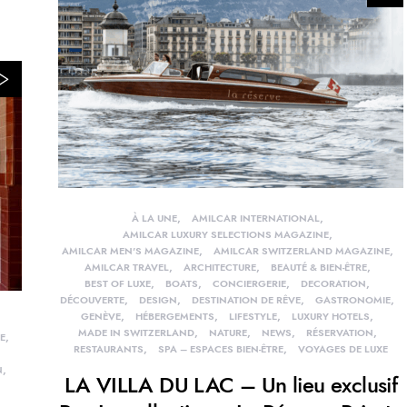
À LA UNE
AMILCAR INTERNATIONAL
AMILCAR LUXURY SELECTIONS MAGAZINE
AMILCAR MEN'S MAGAZINE
AMILCAR SWITZERLAND MAGAZINE
AMILCAR TRAVEL
ARCHITECTURE
BEAUTÉ & BIEN-ÊTRE
BEST OF LUXE
BOATS
CONCIERGERIE
DECORATION
DÉCOUVERTE
DESIGN
DESTINATION DE RÊVE
GASTRONOMIE
GENÈVE
HÉBERGEMENTS
LIFESTYLE
LUXURY HOTELS
MADE IN SWITZERLAND
NATURE
NEWS
RÉSERVATION
E
RESTAURANTS
SPA – ESPACES BIEN-ÊTRE
VOYAGES DE LUXE
N
LA VILLA DU LAC – Un lieu exclusif