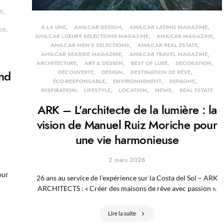
E
À LA UNE
AMILCAR DESIGN
AMILCAR LATINO MAGAZINE
DS
AMILCAR LUXURY SELECTIONS MAGAZINE
AMILCAR MAGAZINE
AMILCAR MEN'S SELECTIONS
AMILCAR REAL ESTATE
AMILCAR SEASIDE MAGAZINE
AMILCAR TRAVEL MAGAZINE
ARCHITECTURE
ART & DESIGN
BEST OF LUXE
DECORATION
and
DÉCOUVERTE
DESIGN
DESTINATION DE RÊVE
ÉCO-RESPONSABLE
ENVIRONNEMENT
ESPAGNE
INSPIRATION
LIFESTYLE
LOCATION
NEWS
REAL ESTATE
ARK – L’architecte de la lumière : la
vision de Manuel Ruiz Moriche pour
une vie harmonieuse
2 mars 2026
our
26 ans au service de l’expérience sur la Costa del Sol – ARK
.
ARCHITECTS : « Créer des maisons de rêve avec passion ».
Lire la suite