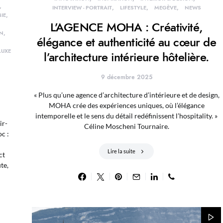
INTERVIEW - PORTRAIT
LIFESTYLE
MEGÈVE
NEWS
IE
L’AGENCE MOHA : Créativité,
ON
élégance et authenticité au cœur de
LUXE
l’architecture intérieure hôtelière.
9 décembre 2025
« Plus qu’une agence d’architecture d’intérieure et de design,
MOHA crée des expériences uniques, où l’élégance
intemporelle et le sens du détail redéfinissent l’hospitality. »
ir-
Céline Moscheni Tournaire.
c :
Lire la suite
ct
te,