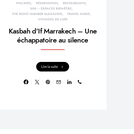
PISCINES
RÉSERVATION
RESTAURANTS
SPA – ESPACES BIEN-ÊTRE
THE RIGHT NUMBER MAGAZINE
TRAVEL GUIDE
VOYAGES DE LUXE
Kasbah d’If Marrakech – Une
échappatoire au silence
Lire la suite