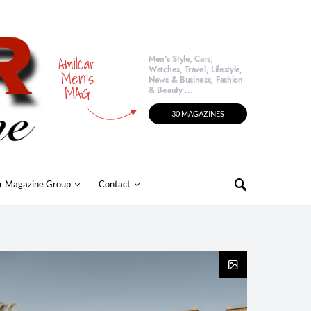
Amilcar
Men's Style, Cars,
Watches, Travel, Lifestyle,
Men's
News & Business, Fashion
MAG
& Beauty ...
30 MAGAZINES
r Magazine Group
Contact