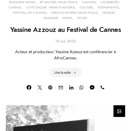
BUSINESS NEWS
BY RACKEL SELECTIONS
CANNES
CÉLÉBRITÉS
CINÉMA
CÔTE D'AZUR - FRENCH RIVIERA
CULTURE
ÉVÉNEMENTS
FESTIVAL DE CANNES
FRENCH RIVIERA SELECTIONS
HOMME
MUSIQUE
NEWS
SPORT
Yassine Azzouz au Festival de Cannes
15 mai 2025
Acteur et producteur, Yassine Azzouz est conférencier à
AfroCannes.
Lire la suite