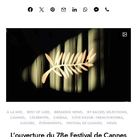
À LA UNE
BEST OF LUXE
BREAKING NEWS
BY RACKEL SELECTIONS
CANNES
CÉLÉBRITÉS
CINÉMA
CÔTE D'AZUR - FRENCH RIVIERA
CULTURE
ÉVÉNEMENTS
FESTIVAL DE CANNES
NEWS
L’ouverture du 78e Festival de Cannes