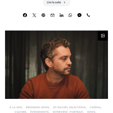
Lire la suite
À LA UNE
BREAKING NEWS
BY RACKEL SELECTIONS
CINÉMA
CULTURE
ÉVÉNEMENTS
INTERVIEW - PORTRAIT
NEWS