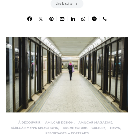
Lire la suite
À DÉCOUVRIR
AMILCAR DESIGN
AMILCAR MAGAZINE
AMILCAR MEN'S SELECTIONS
ARCHITECTURE
CULTURE
NEWS
REPORTAGES – PORTRAITS