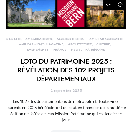
À LA UNE
AMBASSADEURS
AMILCAR DESIGN
AMILCAR MAGAZINE
AMILCAR MEN'S MAGAZINE
ARCHITECTURE
CULTURE
ÉVÉNEMENTS
FRANCE
NEWS
PATRIMOINE
LOTO DU PATRIMOINE 2025 :
RÉVÉLATION DES 102 PROJETS
DÉPARTEMENTAUX
3 septembre 2025
Les 102 sites départementaux de métropole et d’outre-mer
lauréats en 2025 bénéficieront du soutien financier de la huitième
édition de l’offre de jeux Mission Patrimoine qui est lancée ce
jour.