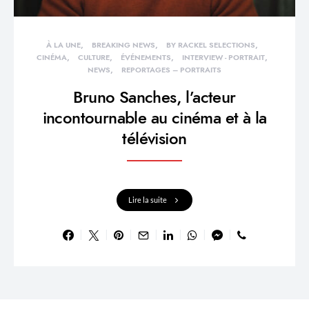
À LA UNE
BREAKING NEWS
BY RACKEL SELECTIONS
CINÉMA
CULTURE
ÉVÉNEMENTS
INTERVIEW - PORTRAIT
NEWS
REPORTAGES – PORTRAITS
Bruno Sanches, l’acteur
incontournable au cinéma et à la
télévision
Lire la suite