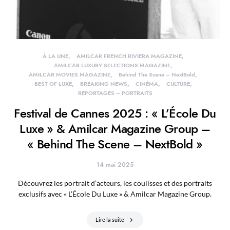
À LA UNE
AMILCAR FRENCH RIVIERA MAGAZINE
AMILCAR LUXURY SELECTIONS MAGAZINE
AMILCAR MOVIES MAGAZINE
Behind The Scene – NextBold
BEST OF LUXE
BREAKING NEWS
CINÉMA
CULTURE
REPORTAGES – PORTRAITS
Festival de Cannes 2025 : « L’École Du
Luxe » & Amilcar Magazine Group –
« Behind The Scene – NextBold »
14 mai 2025
Découvrez les portrait d’acteurs, les coulisses et des portraits
exclusifs avec « L’École Du Luxe » & Amilcar Magazine Group.
Lire la suite