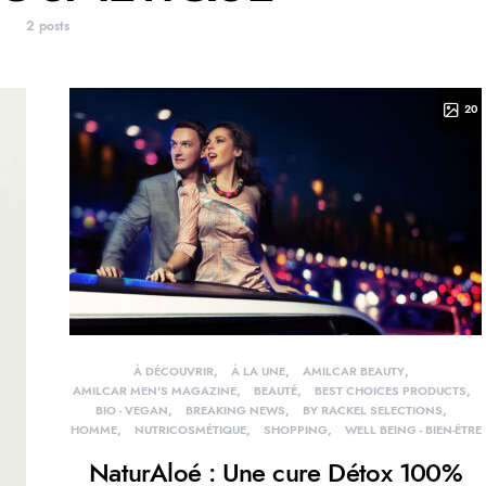
2 posts
20
À DÉCOUVRIR
À LA UNE
AMILCAR BEAUTY
AMILCAR MEN'S MAGAZINE
BEAUTÉ
BEST CHOICES PRODUCTS
BIO - VEGAN
BREAKING NEWS
BY RACKEL SELECTIONS
HOMME
NUTRICOSMÉTIQUE
SHOPPING
WELL BEING - BIEN-ÊTRE
NaturAloé : Une cure Détox 100%