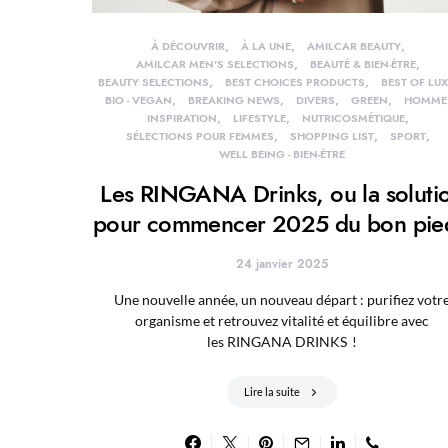
À DÉCOUVRIR
À LA UNE
AMILCAR BEAUTY
AMILCAR MEN'S SELECTIONS
BEAUTÉ & BIEN-ÊTRE
BEAUTY SELECTIONS
BEST CHOICES PRODUCTS
BEST OF LUX
BIO - VEGAN
BREAKING NEWS
DIVERS
GREEN
HOMME
INSPIRATION
LIFESTYLE
NUTRICOSMÉTIQUE
SÉLECTIONS POUR FEMMES
SHOPPING LIST
SPORT
WELL BEING - BIEN-ÊTRE
Les RINGANA Drinks, ou la soluti
pour commencer 2025 du bon pie
24 janvier 2025
Une nouvelle année, un nouveau départ : purifiez votr
organisme et retrouvez vitalité et équilibre avec
les RINGANA DRINKS !
Lire la suite