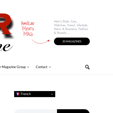
Amilcar
Men's Style, Cars,
Watches, Travel, Lifestyle,
Men's
News & Business, Fashion
MAG
& Beauty ...
30 MAGAZINES
r Magazine Group
Contact
French
Search for: