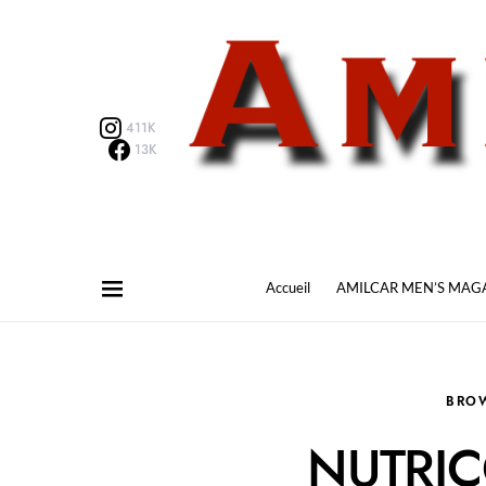
411K
13K
Accueil
AMILCAR MEN’S MAG
BRO
NUTRI