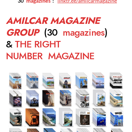
30
magazines
:
linktr.ee/amilcarmagazine
AMILCAR MAGAZINE
GROUP
(30
magazines
)
&
THE RIGHT
NUMBER MAGAZINE