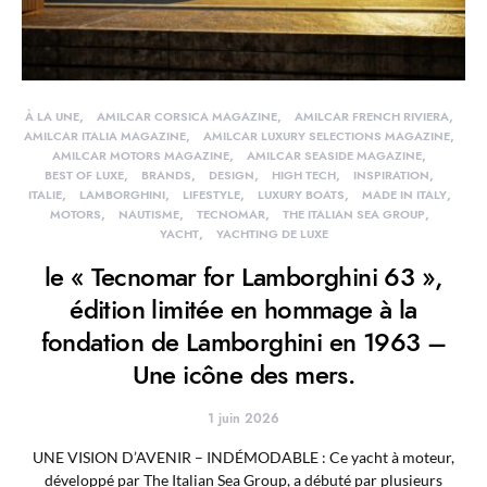
À LA UNE
AMILCAR CORSICA MAGAZINE
AMILCAR FRENCH RIVIERA
AMILCAR ITALIA MAGAZINE
AMILCAR LUXURY SELECTIONS MAGAZINE
AMILCAR MOTORS MAGAZINE
AMILCAR SEASIDE MAGAZINE
BEST OF LUXE
BRANDS
DESIGN
HIGH TECH
INSPIRATION
ITALIE
LAMBORGHINI
LIFESTYLE
LUXURY BOATS
MADE IN ITALY
MOTORS
NAUTISME
TECNOMAR
THE ITALIAN SEA GROUP
YACHT
YACHTING DE LUXE
le « Tecnomar for Lamborghini 63 »,
édition limitée en hommage à la
fondation de Lamborghini en 1963 –
Une icône des mers.
1 juin 2026
UNE VISION D’AVENIR – INDÉMODABLE : Ce yacht à moteur,
développé par The Italian Sea Group, a débuté par plusieurs