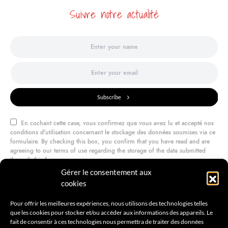
Suivre notre actualité
Subscribe
En cochant cette case, vous confirmez que vous avez lu et accepté nos
conditions d'utilisation concernant le stockage des données soumises via ce
formulaire. By checking this box, you confirm that you have read and are
agreeing to our terms of use regarding the storage of the data submitted
through this form.
Gérer le consentement aux
cookies
@amilcarmagazine
Pour offrir les meilleures expériences, nous utilisons des technologies telles
que les cookies pour stocker et/ou accéder aux informations des appareils. Le
fait de consentir à ces technologies nous permettra de traiter des données