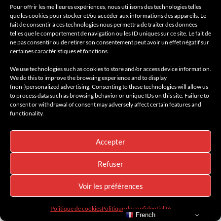
Breitling Eyewear by
Pour offrir les meilleures expériences, nous utilisons des technologies telles
que les cookies pour stocker et/ou accéder aux informations des appareils. Le
fait de consentir à ces technologies nous permettra de traiter des données
Cutler and Gross
telles que le comportement de navigation ou les ID uniques sur ce site. Le fait de
ne pas consentir ou de retirer son consentement peut avoir un effet négatif sur
certaines caractéristiques et fonctions.
We use technologies such as cookies to store and/or access device information.
We do this to improve the browsing experience and to display
(non-)personalized advertising. Consenting to these technologies will allow us
to process data such as browsing behavior or unique IDs on this site. Failure to
consent or withdrawal of consent may adversely affect certain features and
functionality.
Accepter
Refuser
Voir les préférences
Politique de cookies
Politique de confidentialité
French