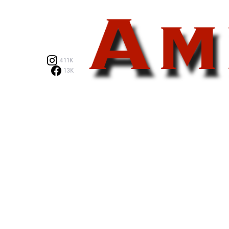
411K
13K