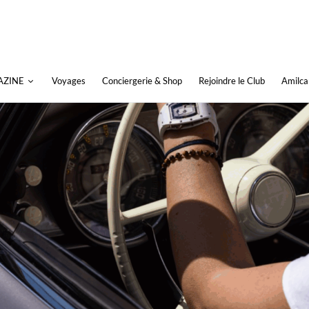
AZINE
Voyages
Conciergerie & Shop
Rejoindre le Club
Amilca