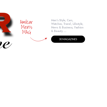
Amilcar
Men's Style, Cars,
Watches, Travel, Lifestyle,
Men's
News & Business, Fashion
MAG
& Beauty ...
30 MAGAZINES