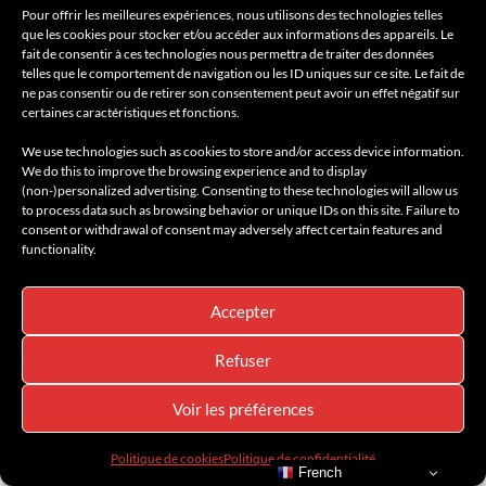
Pour offrir les meilleures expériences, nous utilisons des technologies telles
conjuguant sens du lieu et culture du détail. Il a
que les cookies pour stocker et/ou accéder aux informations des appareils. Le
notamment contribué à l’Hôtel YAC Clichy, au
fait de consentir à ces technologies nous permettra de traiter des données
telles que le comportement de navigation ou les ID uniques sur ce site. Le fait de
MGallery Grand Hôtel Beauvau Marseille ou encore
ne pas consentir ou de retirer son consentement peut avoir un effet négatif sur
certaines caractéristiques et fonctions.
au Mercure Luxembourg. Diplômé de LISAA Paris, il
cultive un goût certain pour les atmosphères
We use technologies such as cookies to store and/or access device information.
We do this to improve the browsing experience and to display
travaillées et les matériaux singuliers. Balance
(non-)personalized advertising. Consenting to these technologies will allow us
to process data such as browsing behavior or unique IDs on this site. Failure to
contemplatif, il affectionne la pierre de lave émaillée,
consent or withdrawal of consent may adversely affect certain features and
la céramique et le bois – des matières brutes,
functionality.
transformées avec soin. Il s’inspire de lieux où le
Accepter
design épouse la lumière, comme Little Green Bay à
Split ou l’île de Cythère, douce et minérale.
Refuser
Amandine Haussy
Voir les préférences
Politique de cookies
Politique de confidentialité
French