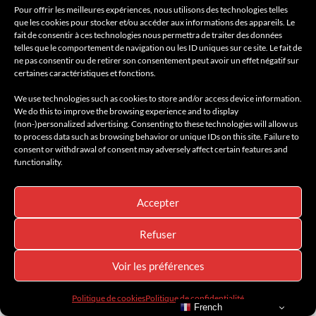
Pour offrir les meilleures expériences, nous utilisons des technologies telles
que les cookies pour stocker et/ou accéder aux informations des appareils. Le
fait de consentir à ces technologies nous permettra de traiter des données
telles que le comportement de navigation ou les ID uniques sur ce site. Le fait de
ne pas consentir ou de retirer son consentement peut avoir un effet négatif sur
certaines caractéristiques et fonctions.
We use technologies such as cookies to store and/or access device information.
We do this to improve the browsing experience and to display
(non-)personalized advertising. Consenting to these technologies will allow us
to process data such as browsing behavior or unique IDs on this site. Failure to
consent or withdrawal of consent may adversely affect certain features and
functionality.
Accepter
Refuser
À suivre sur
AMILCAR
Voir les préférences
MAGAZINE GROUP
(30
Politique de cookies
Politique de confidentialité
French