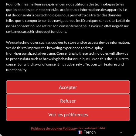
magazines) …
Pour offrir les meilleures expériences, nous utilisons des technologies telles
que les cookies pour stocker et/ou accéder aux informations des appareils. Le
fait de consentir à ces technologies nous permettra de traiter des données
telles que le comportement de navigation ou les ID uniques sur ce site. Le fait de
ne pas consentir ou de retirer son consentement peut avoir un effet négatif sur
Amilcar Magazine Group – 30 magazines
certaines caractéristiques et fonctions.
:
linktr.ee/amilcarmagazine
We use technologies such as cookies to store and/or access device information.
We do this to improve the browsing experience and to display
(non-)personalized advertising. Consenting to these technologies will allow us
Coup de coeur de la rédaction
AMILCAR
to process data such as browsing behavior or unique IDs on this site. Failure to
consent or withdrawal of consent may adversely affect certain features and
MAGAZINE – Instagram :
@amilcarmagazine
functionality.
Rachel Joulia-Helou, rédactrice en chef
AMILCAR MAGAZINE GROUP.
Accepter
Alexandre Joulia, rédacteur en chef adjoint et
Refuser
photographe AMILCAR MAGAZINE GROUP.
Voir les préférences
AMILCAR
Politique de cookies
Politique de confidentialité
French