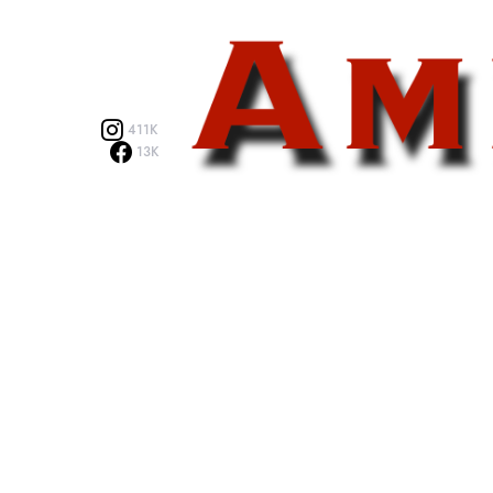
411K
13K