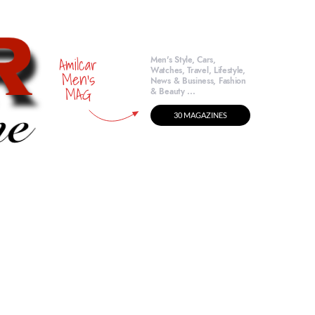
Amilcar
Men's Style, Cars,
Watches, Travel, Lifestyle,
Men's
News & Business, Fashion
MAG
& Beauty ...
30 MAGAZINES