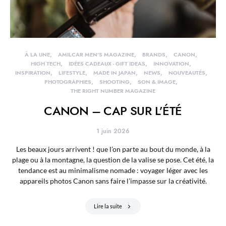
À LA UNE
AMILCAR MEN'S MAGAZINE
BRANDS
CANON
HIGH TECH
IDÉES CADEAUX - GIFT IDEAS
INNOVATION
INSPIRATION
LIFESTYLE
MADE IN JAPAN
NEWS
NOUVEAUTÉS
PHOTOGRAPHIES
SHOOTING
SON & IMAGE
THE RIGHT NUMBER MAGAZINE
CANON – CAP SUR L’ÉTÉ
1 juin 2026
Les beaux jours arrivent ! que l’on parte au bout du monde, à la
plage ou à la montagne, la question de la valise se pose. Cet été, la
tendance est au minimalisme nomade : voyager léger avec les
appareils photos Canon sans faire l’impasse sur la créativité.
Lire la suite