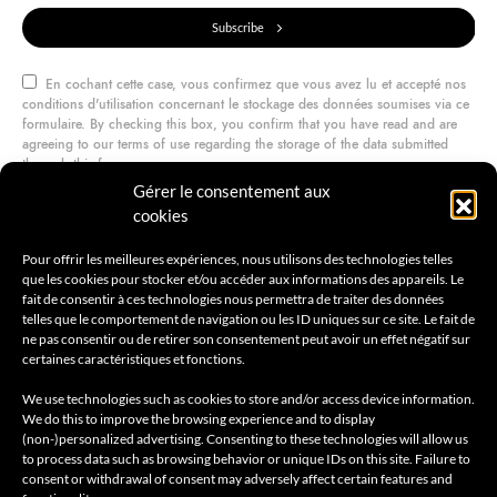
Subscribe
En cochant cette case, vous confirmez que vous avez lu et accepté nos
conditions d'utilisation concernant le stockage des données soumises via ce
formulaire. By checking this box, you confirm that you have read and are
agreeing to our terms of use regarding the storage of the data submitted
through this form.
Gérer le consentement aux
cookies
@amilcarmagazine
Pour offrir les meilleures expériences, nous utilisons des technologies telles
que les cookies pour stocker et/ou accéder aux informations des appareils. Le
fait de consentir à ces technologies nous permettra de traiter des données
telles que le comportement de navigation ou les ID uniques sur ce site. Le fait de
ne pas consentir ou de retirer son consentement peut avoir un effet négatif sur
certaines caractéristiques et fonctions.
We use technologies such as cookies to store and/or access device information.
We do this to improve the browsing experience and to display
(non-)personalized advertising. Consenting to these technologies will allow us
to process data such as browsing behavior or unique IDs on this site. Failure to
consent or withdrawal of consent may adversely affect certain features and
Accueil
AMILCAR MEN’S MAGAZINE
Voyages