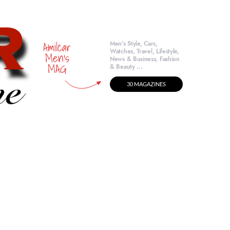
Amilcar
Men's Style, Cars,
Watches, Travel, Lifestyle,
Men's
News & Business, Fashion
MAG
& Beauty ...
30 MAGAZINES