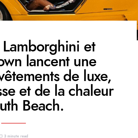
 Lamborghini et
own lancent une
 vêtements de luxe,
sse et de la chaleur
uth Beach.
3 minute read