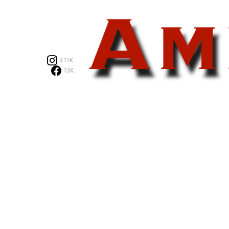
411K
13K