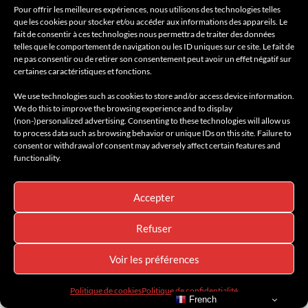
ULTIMATE
Pour offrir les meilleures expériences, nous utilisons des technologies telles
que les cookies pour stocker et/ou accéder aux informations des appareils. Le
10 mars 2023
fait de consentir à ces technologies nous permettra de traiter des données
telles que le comportement de navigation ou les ID uniques sur ce site. Le fait de
Aston Martin a poussé loin le design de son coupé sport avec une
ne pas consentir ou de retirer son consentement peut avoir un effet négatif sur
signature visuelle reconnaissable immédiatement grâce à ses
certaines caractéristiques et fonctions.
jantes en nid d’abeille.
We use technologies such as cookies to store and/or access device information.
We do this to improve the browsing experience and to display
Lire la suite
(non-)personalized advertising. Consenting to these technologies will allow us
to process data such as browsing behavior or unique IDs on this site. Failure to
consent or withdrawal of consent may adversely affect certain features and
functionality.
Accepter
7
Refuser
Voir les préférences
Politique de cookies
Politique de confidentialité
French