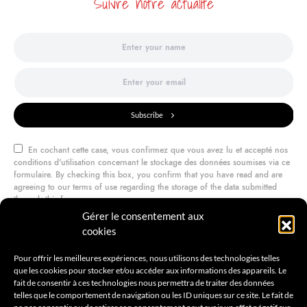
Suivre notre actualité
Subscribe
En cochant cette case, vous confirmez que vous avez lu et accepté nos
conditions d'utilisation concernant le stockage des données soumises via ce
formulaire. By checking this box, you confirm that you have read and are
agreeing to our terms of use regarding the storage of the data submitted
through this form.
Gérer le consentement aux
cookies
@amilcarmagazine
Pour offrir les meilleures expériences, nous utilisons des technologies telles
que les cookies pour stocker et/ou accéder aux informations des appareils. Le
fait de consentir à ces technologies nous permettra de traiter des données
telles que le comportement de navigation ou les ID uniques sur ce site. Le fait de