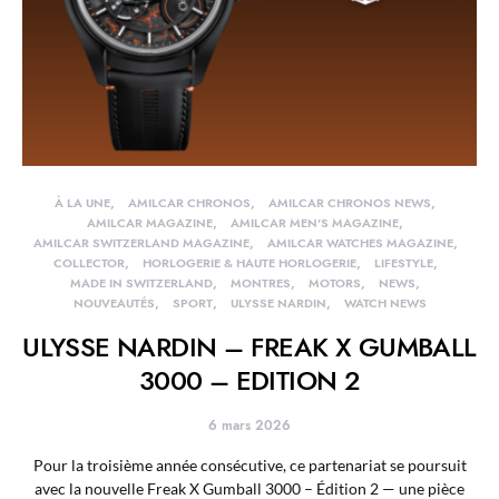
À LA UNE
AMILCAR CHRONOS
AMILCAR CHRONOS NEWS
AMILCAR MAGAZINE
AMILCAR MEN'S MAGAZINE
AMILCAR SWITZERLAND MAGAZINE
AMILCAR WATCHES MAGAZINE
COLLECTOR
HORLOGERIE & HAUTE HORLOGERIE
LIFESTYLE
MADE IN SWITZERLAND
MONTRES
MOTORS
NEWS
NOUVEAUTÉS
SPORT
ULYSSE NARDIN
WATCH NEWS
ULYSSE NARDIN – FREAK X GUMBALL
3000 – EDITION 2
6 mars 2026
Pour la troisième année consécutive, ce partenariat se poursuit
avec la nouvelle Freak X Gumball 3000 – Édition 2 — une pièce