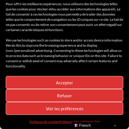
Pour offrir les meilleures expériences, nous utilisons des technologies telles
que les cookies pour stocker et/ou accéder aux informations des appareils. Le
fait de consentir à ces technologies nous permettra de traiter des données
telles que le comportement de navigation ou les ID uniques sur ce site. Le fait de
AMILCAR MAGAZINE to discover on Linktr.ee
ne pas consentir ou de retirer son consentement peut avoir un effet négatif sur
:
https://linktr.ee/amilcarmagazine
certaines caractéristiques et fonctions.
We use technologies such as cookies to store and/or access device information.
We do this to improve the browsing experience and to display
(non-)personalized advertising. Consenting to these technologies will allow us
to process data such as browsing behavior or unique IDs on this site. Failure to
consent or withdrawal of consent may adversely affect certain features and
functionality.
Accepter
Refuser
Voir les préférences
Politique de cookies
Politique de confidentialité
French