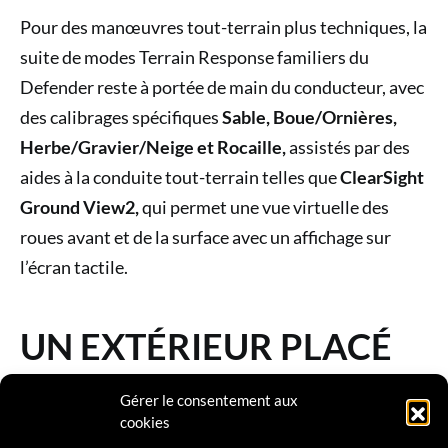
Pour des manœuvres tout-terrain plus techniques, la
suite de modes Terrain Response familiers du
Defender reste à portée de main du conducteur, avec
des calibrages spécifiques
Sable, Boue/Ornières,
Herbe/Gravier/Neige et Rocaille,
assistés par des
aides à la conduite tout-terrain telles que
ClearSight
Ground View2,
qui permet une vue virtuelle des
roues avant et de la surface avec un affichage sur
l’écran tactile.
UN EXTÉRIEUR PLACÉ
SOUS LE SIGNE DE LA
Gérer le consentement aux
cookies