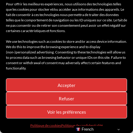
CONFIANCE
Pour offrir les meilleures expériences, nous utilisons des technologies telles
que les cookies pour stocker et/ou accéder aux informations des appareils. Le
fait de consentir à ces technologies nous permettra de traiter des données
telles que le comportement de navigation ou les ID uniques sur ce site. Le fait de
ne pas consentir ou de retirer son consentement peut avoir un effet négatif sur
certaines caractéristiques et fonctions.
We use technologies such as cookies to store and/or access device information.
We do this to improve the browsing experience and to display
(non-)personalized advertising. Consenting to these technologies will allow us
to process data such as browsing behavior or unique IDs on this site. Failure to
consent or withdrawal of consent may adversely affect certain features and
functionality.
Accepter
Refuser
Voir les préférences
Politique de cookies
Politique de confidentialité
French
La présence imposante du Defender et son