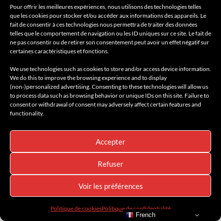
Pour offrir les meilleures expériences, nous utilisons des technologies telles
que les cookies pour stocker et/ou accéder aux informations des appareils. Le
fait de consentir à ces technologies nous permettra de traiter des données
telles que le comportement de navigation ou les ID uniques sur ce site. Le fait de
ne pas consentir ou de retirer son consentement peut avoir un effet négatif sur
certaines caractéristiques et fonctions.
AMILCAR MEN'S MAGAZINE
AMILCAR MOTORS
BEST OF LUXE
GT
We use technologies such as cookies to store and/or access device information.
INNOVATION
LIFESTYLE
MOTORS
NOUVEAUTÉS
SUPER GT
We do this to improve the browsing experience and to display
TECHNOLOGIE
(non-)personalized advertising. Consenting to these technologies will allow us
to process data such as browsing behavior or unique IDs on this site. Failure to
ASTON MARTIN – LA DBS 770
consent or withdrawal of consent may adversely affect certain features and
functionality.
ULTIMATE
10 mars 2023
Accepter
Aston Martin a poussé loin le design de son coupé sport avec une
Refuser
signature visuelle reconnaissable immédiatement grâce à ses
jantes en nid d’abeille.
Voir les préférences
Lire la suite
Politique de cookies
Politique de confidentialité
French