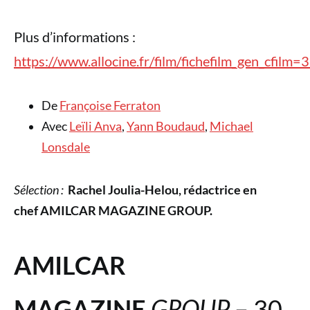
Plus d’informations :
https://www.allocine.fr/film/fichefilm_gen_cfilm
De
Françoise Ferraton
Avec
Leïli Anva
,
Yann Boudaud
,
Michael
Lonsdale
Sélection :
Rachel Joulia-Helou, rédactrice en
chef
AMILCAR MAGAZINE GROUP.
AMILCAR
MAGAZINE
GROUP
– 30