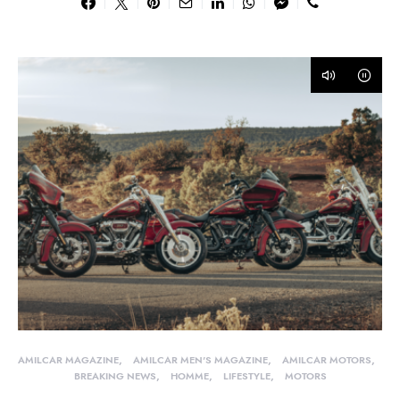
AMILCAR MAGAZINE
AMILCAR MEN'S MAGAZINE
AMILCAR MOTORS
BREAKING NEWS
HOMME
LIFESTYLE
MOTORS