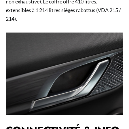
non exhaustive). Le coffre offre 410 litres,
extensibles à 1 214 litres sièges rabattus (VDA 215 /
214).