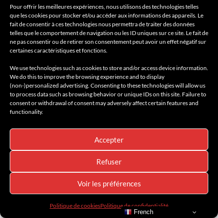
Pour offrir les meilleures expériences, nous utilisons des technologies telles
que les cookies pour stocker et/ou accéder aux informations des appareils. Le
fait de consentir à ces technologies nous permettra de traiter des données
telles que le comportement de navigation ou les ID uniques sur ce site. Le fait de
ne pas consentir ou de retirer son consentement peut avoir un effet négatif sur
certaines caractéristiques et fonctions.
CATÉGORIES
We use technologies such as cookies to store and/or access device information.
We do this to improve the browsing experience and to display
(non-)personalized advertising. Consenting to these technologies will allow us
Catégories
to process data such as browsing behavior or unique IDs on this site. Failure to
consent or withdrawal of consent may adversely affect certain features and
functionality.
BOOK CHEAP FLIGHTS & SAVE BIG BY AMILCAR TRAVEL
Accepter
CLUB
Refuser
Voir les préférences
Politique de cookies
Politique de confidentialité
French