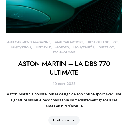
AMILCAR MEN'S MAGAZINE
AMILCAR MOTORS
BEST OF LUXE
GT
INNOVATION
LIFESTYLE
MOTORS
NOUVEAUTÉS
SUPER GT
TECHNOLOGIE
ASTON MARTIN – LA DBS 770
ULTIMATE
10 mars 2023
Aston Martin a poussé loin le design de son coupé sport avec une
signature visuelle reconnaissable immédiatement grâce à ses
jantes en nid d’abeille.
Lire la suite