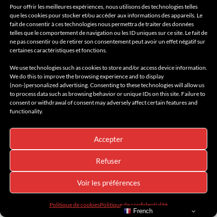
Pour offrir les meilleures expériences, nous utilisons des technologies telles
que les cookies pour stocker et/ou accéder aux informations des appareils. Le
fait de consentir à ces technologies nous permettra de traiter des données
telles que le comportement de navigation ou les ID uniques sur ce site. Le fait de
ne pas consentir ou de retirer son consentement peut avoir un effet négatif sur
certaines caractéristiques et fonctions.
We use technologies such as cookies to store and/or access device information.
We do this to improve the browsing experience and to display
(non-)personalized advertising. Consenting to these technologies will allow us
to process data such as browsing behavior or unique IDs on this site. Failure to
consent or withdrawal of consent may adversely affect certain features and
functionality.
YOU MAY ALSO LIKE
Accepter
11
Refuser
Voir les préférences
Politique de cookies
Politique de confidentialité
French