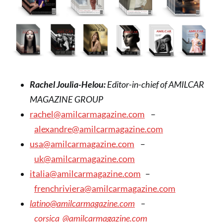
Rachel Joulia-Helou:
Editor-in-chief of AMILCAR
MAGAZINE GROUP
rachel@amilcarmagazine.com
–
alexandre@amilcarmagazine.com
usa@amilcarmagazine.com
–
uk@amilcarmagazine.com
italia@amilcarmagazine.com
–
frenchriviera@amilcarmagazine.com
latino@amilcarmagazine.com
–
corsica
@amilcarmagazine.com