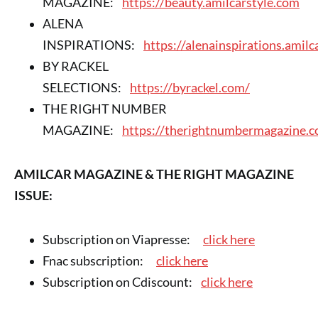
MAGAZINE:
https://beauty.amilcarstyle.com
ALENA
INSPIRATIONS:
https://alenainspirations.amilc
BY RACKEL
SELECTIONS:
https://byrackel.com/
THE RIGHT NUMBER
MAGAZINE:
https://therightnumbermagazine.
AMILCAR MAGAZINE & THE RIGHT MAGAZINE
ISSUE:
Subscription on Viapresse:
click here
Fnac subscription:
click here
Subscription on Cdiscount:
click here