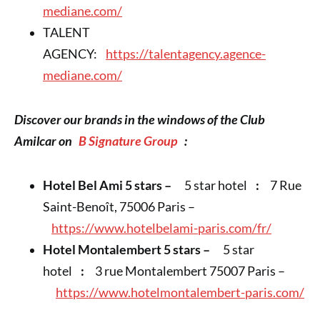
mediane.com/
TALENT
AGENCY:
https://talentagency.agence-
mediane.com/
Discover our brands in the windows of the Club
Amilcar on
B Signature Group
:
Hotel Bel Ami 5 stars –
5 star hotel
:
7 Rue
Saint-Benoît, 75006 Paris –
https://www.hotelbelami-paris.com/fr/
Hotel Montalembert 5 stars –
5 star
hotel
:
3 rue Montalembert 75007 Paris –
https://www.hotelmontalembert-paris.com/