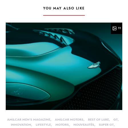
YOU MAY ALSO LIKE
11
AMILCAR MEN'S MAGAZINE
AMILCAR MOTORS
BEST OF LUXE
GT
INNOVATION
LIFESTYLE
MOTORS
NOUVEAUTÉS
SUPER GT