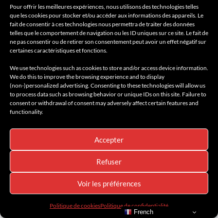
AMILCAR BEAUTY MAGAZINE
Pour offrir les meilleures expériences, nous utilisons des technologies telles
AMILCAR FASHION MAGAZINE
que les cookies pour stocker et/ou accéder aux informations des appareils. Le
fait de consentir à ces technologies nous permettra de traiter des données
AMILCAR GOURMET MAGAZINE
telles que le comportement de navigation ou les ID uniques sur ce site. Le fait de
ne pas consentir ou de retirer son consentement peut avoir un effet négatif sur
AMILCAR DESIGN MAGAZINE
certaines caractéristiques et fonctions.
AMILCAR KIDS MAGAZINE
We use technologies such as cookies to store and/or access device information.
AMILCAR WATCHES MAGAZINE
We do this to improve the browsing experience and to display
(non-)personalized advertising. Consenting to these technologies will allow us
AMILCAR SEASIDE MAGAZINE
to process data such as browsing behavior or unique IDs on this site. Failure to
AMILCAR TRAVEL MAGAZINE
consent or withdrawal of consent may adversely affect certain features and
functionality.
THE RIGHT NUMBER MAGAZINE
ALENA INSPIRATIONS
Accepter
BY RACKEL SELECTIONS
Refuser
AMILCAR MAGAZINE & THE RIGHT MAGAZINE
Voir les préférences
ISSUE:
Politique de cookies
Politique de confidentialité
French