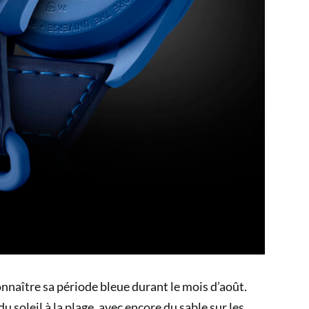
nnaître sa période bleue durant le mois d’août.
 soleil à la plage, avec encore du sable sur les