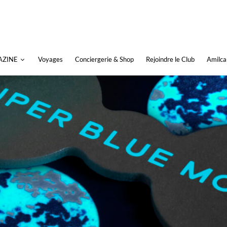
AZINE
Voyages
Conciergerie & Shop
Rejoindre le Club
Amilca