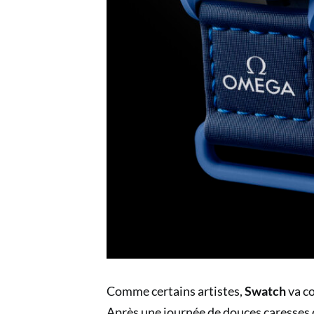
Comme certains artistes,
Swatch
va co
Après une journée de douces caresses du