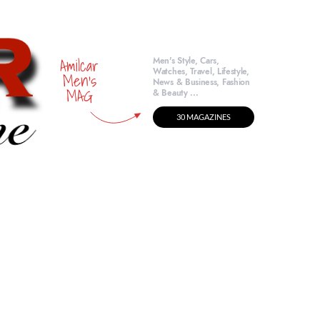
Amilcar
Men's Style, Cars,
Watches, Travel, Lifestyle,
Men's
News & Business, Fashion
MAG
& Beauty ...
30 MAGAZINES