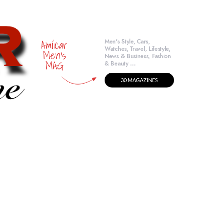
Amilcar
Men's Style, Cars,
Watches, Travel, Lifestyle,
Men's
News & Business, Fashion
MAG
& Beauty ...
30 MAGAZINES