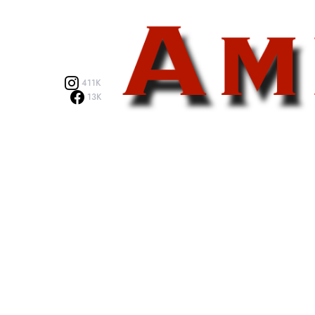
411K
13K